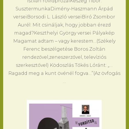
István rövidprózáiKeszeg Tibor:
SusztermunkaDimény-Haszmann Árpád
verseiBorsodi L. László verseiBiró Zsombor
Aurél: Mit csináljak, hogy jobban érezd
magad?Keszthelyi György versei Pályakép
Magamat adtam – vagy kerestem…(Székely
Ferenc beszélgetése Boros Zoltán
rendezővel,zeneszerzővel, televíziós
szerkesztővel) Ködoszlás Tőkés Lóránt: „…
Ragadd meg a kunt övénél fogva…”(Az övfogás
…