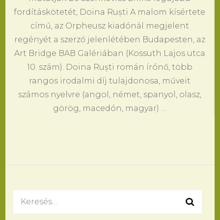
fordításkötetét, Doina Ruști A malom kísértete
című, az Orpheusz kiadónál megjelent
regényét a szerző jelenlétében Budapesten, az
Art Bridge BAB Galériában (Kossuth Lajos utca
10. szám). Doina Ruști román írónő, több
rangos irodalmi díj tulajdonosa, műveit
számos nyelvre (angol, német, spanyol, olasz,
görög, macedón, magyar) …
Keresés: