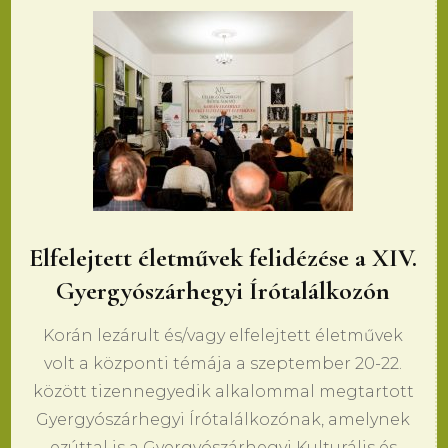
Elfelejtett életművek felidézése a XIV.
Gyergyószárhegyi Írótalálkozón
Korán lezárult és/vagy elfelejtett életművek
volt a központi témája a szeptember 20-22.
között tizennegyedik alkalommal megtartott
Gyergyószárhegyi Írótalálkozónak, amelynek
ezúttal is a Gyergyószárhegyi Kulturális és