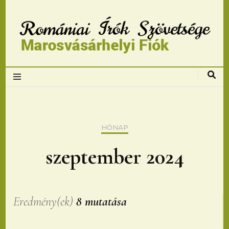
Romániai Írók
Szövetsége,
Marosvásárhelyi
HÓNAP
fiok
szeptember 2024
Eredmény(ek)
8 mutatása