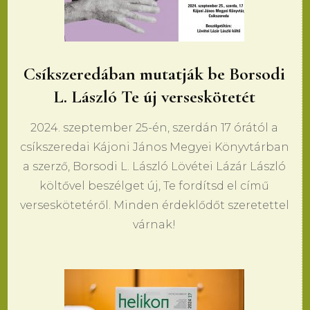
Csíkszeredában mutatják be Borsodi
L. László Te új verseskötetét
2024. szeptember 25-én, szerdán 17 órától a
csíkszeredai Kájoni János Megyei Könyvtárban
a szerző, Borsodi L. László Lövétei Lázár László
költővel beszélget új, Te fordítsd el című
verseskötetéről. Minden érdeklődőt szeretettel
várnak!