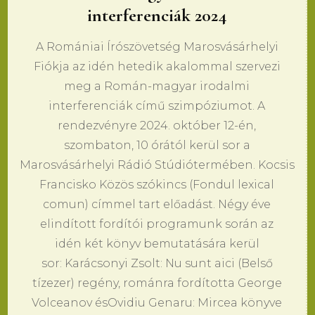
interferenciák 2024
A Romániai Írószövetség Marosvásárhelyi
Fiókja az idén hetedik akalommal szervezi
meg a Román-magyar irodalmi
interferenciák című szimpóziumot. A
rendezvényre 2024. október 12-én,
szombaton, 10 órától kerül sor a
Marosvásárhelyi Rádió Stúdiótermében. ​Kocsis
Francisko Közös szókincs (Fondul lexical
comun) címmel tart előadást. ​Négy éve
elindított fordítói programunk során az
idén két könyv bemutatására kerül
sor: Karácsonyi Zsolt: Nu sunt aici (Belső
tízezer) regény, románra fordította George
Volceanov ésOvidiu Genaru: Mircea könyve