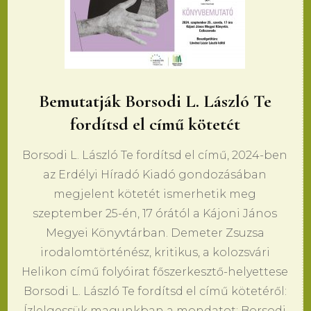
Bemutatják Borsodi L. László Te
fordítsd el című kötetét
Borsodi L. László Te fordítsd el című, 2024-ben
az Erdélyi Híradó Kiadó gondozásában
megjelent kötetét ismerhetik meg
szeptember 25-én, 17 órától a Kájoni János
Megyei Könyvtárban. Demeter Zsuzsa
irodalomtörténész, kritikus, a kolozsvári
Helikon című folyóirat főszerkesztő-helyettese
Borsodi L. László Te fordítsd el című kötetéről:
Ízlelgessük magunkban a mondatot: Borsodi