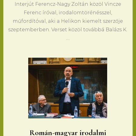
Interjút Ferencz-Nagy Zoltán közöl Vincze
Ferenc íróval, irodalomtörénésszel,
műfordítóval, aki a Helikon kiemelt szerzője
szeptemberben. Verset közöl továbbá Balázs K.
…
Román-magyar irodalmi