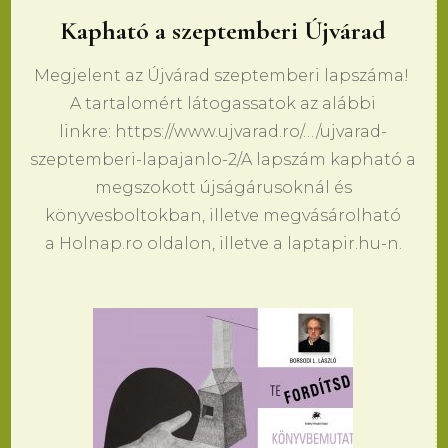
Kapható a szeptemberi Újvárad
Megjelent az Újvárad szeptemberi lapszáma!
A tartalomért látogassatok az alábbi
linkre: https://www.ujvarad.ro/…/ujvarad-
szeptemberi-lapajanlo-2/A lapszám kapható a
megszokott újságárusoknál és
könyvesboltokban, illetve megvásárolható
a Holnap.ro oldalon, illetve a laptapir.hu-n.