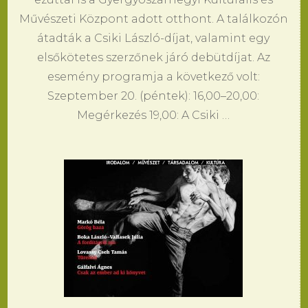
Művészeti Központ adott otthont. A találkozón
átadták a Csiki László-díjat, valamint egy
elsőkötetes szerzőnek járó debütdíjat. Az
esemény programja a következő volt:
Szeptember 20. (péntek): 16,00–20,00:
Megérkezés 19,00: A Csiki …