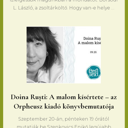
L. László, a zsoltárköltő. Hogy van-e helye …
Doina Ruști: A malom kísértete – az
Orpheusz kiadó könyvbemutatója
Szeptember 20-án, pénteken 19 órától
mutatják be Szenkovics Enikő legújabb