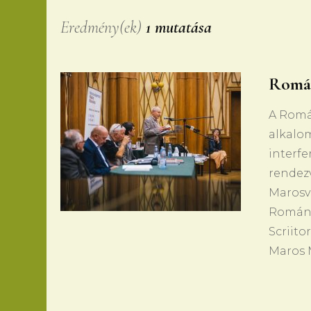
Eredmény(ek)
1 mutatása
Román
A Román
alkalo
interf
rendezv
Marosv
Románia
Scriito
Maros 