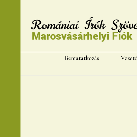
Romániai Írók Szövet
Bemutatkozás
Vezet