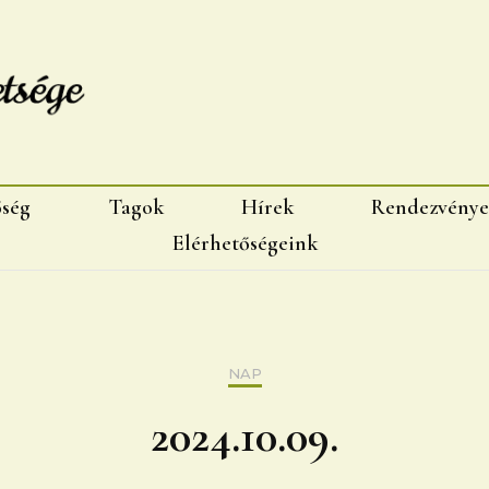
sége, Marosvásárhelyi fiok
őség
Tagok
Hírek
Rendezvénye
Elérhetőségeink
NAP
2024.10.09.