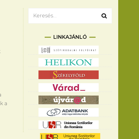
Keresés:
LINKAJÁNLÓ
k
a
k a