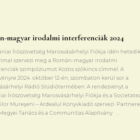
-magyar irodalmi interferenciák 2024
iai Írószövetség Marosvásárhelyi Fiókja idén hetedi
mmal szervezi meg a Román-magyar irodalmi
erenciák szimpóziumot Közös szókincs címmel. A
ényre 2024. október 12-én, szombaton kerül sor a
ásárhelyi Rádió Stúdiótermében. A rendezvényt a
i Írószövetség Marosvásárhelyi Fiókja és a Societate
rilor Mureşeni – Ardealul Könyvkiadó szervezi. Partnere
Megyei Tanács és a Communitas Alapítvány …