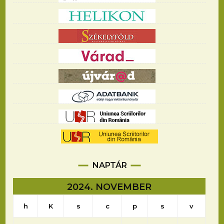
NAPTÁR
2024. NOVEMBER
h
K
s
c
p
s
v