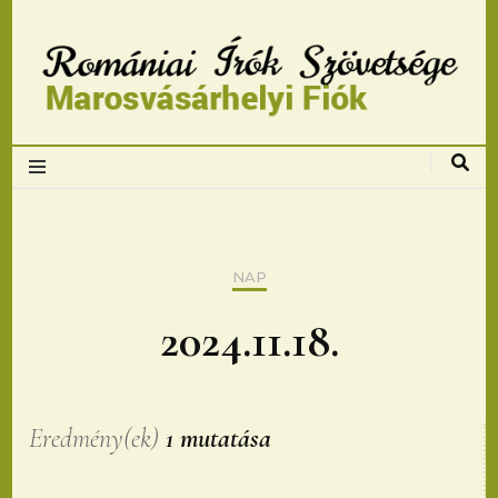
Romániai Írók
Szövetsége,
Marosvásárhelyi
NAP
fiok
2024.11.18.
Eredmény(ek)
1 mutatása