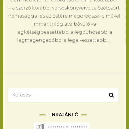
– a szerző korábbi verseskönyveivel, a Szétszórt
némasággal és az Estére megöregszel cíművel
immár trilógiává bővülő –a
legkétségbeesettebb, a legdühösebb, a
legmegengedőbb, a legelveszettebb, …
Keresés:
LINKAJÁNLÓ