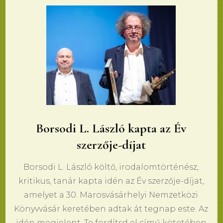
Borsodi L. László kapta az Év
szerzője-díjat
Borsodi L. László költő, irodalomtörténész,
kritikus, tanár kapta idén az Év szerzője-díjat,
amelyet a 30. Marosvásárhelyi Nemzetközi
Könyvvásár keretében adtak át tegnap este. Az
idén megjelent, Te fordítsd el című kötetében