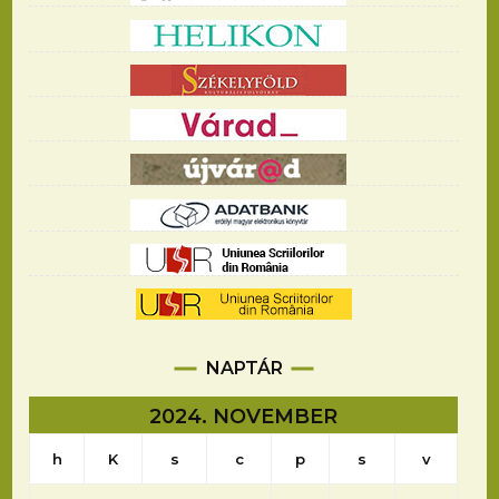
NAPTÁR
2024. NOVEMBER
h
K
s
c
p
s
v