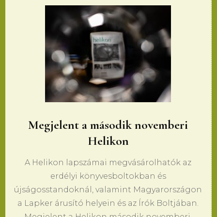
Megjelent a második novemberi
Helikon
A Helikon lapszámai megvásárolhatók az
erdélyi könyvesboltokban és
újságosstandoknál, valamint Magyarországon
a Lapker árusító helyein és az Írók Boltjában.
Megjelent a Helikon második novemberi,