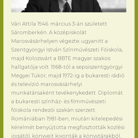
Vári Attila 1946. március 3-án született
Sáromberkén. A középiskolát
Marosvásárhelyen végezte; ugyanitt a
Szentgyörgyi István Színművészeti Főiskola,
majd Kolozsvárt a BBTE magyar szakos
hallgatója volt. 1968-tól a sepsiszentgyörgyi
Megyei Tükör, majd 1972-ig a bukaresti rádió
és televízió marosvásárhelyi
munkatársaként tevékenykedett. Diplomát
a bukaresti színház- és filmművészeti
főiskola rendezői szakán szerzett.
Romániában 1981-ben, miután kitelepedési
kérelmét benyújtotta megfosztották közlési
jogától, könyveit kivonták a könyvtárakból,