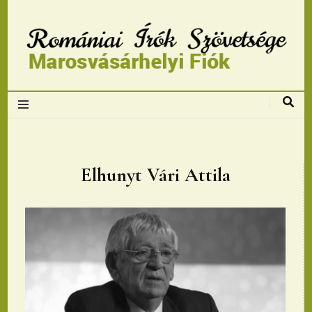
Romániai Írók
Szövetsége,
Marosvásárhelyi
Elhunyt Vári Attila
fiok