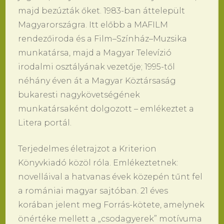
majd bezúzták őket. 1983-ban áttelepült
Magyarországra. Itt előbb a MAFILM
rendezőiroda és a Film–Színház–Muzsika
munkatársa, majd a Magyar Televízió
irodalmi osztályának vezetője; 1995-től
néhány éven át a Magyar Köztársaság
bukaresti nagykövetségének
munkatársaként dolgozott – emlékeztet a
Litera portál.
Terjedelmes életrajzot a Kriterion
Könyvkiadó közöl róla. Emlékeztetnek:
novelláival a hatvanas évek közepén tűnt fel
a romániai magyar sajtóban. 21 éves
korában jelent meg Forrás-kötete, amelynek
önértéke mellett a „csodagyerek” motívuma