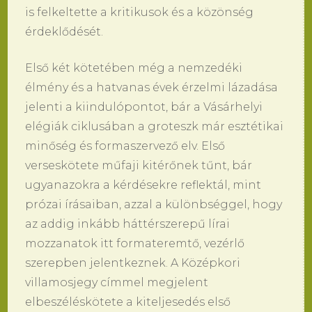
is felkeltette a kritikusok és a közönség
érdeklődését.
Első két kötetében még a nemzedéki
élmény és a hatvanas évek érzelmi lázadása
jelenti a kiindulópontot, bár a Vásárhelyi
elégiák ciklusában a groteszk már esztétikai
minőség és formaszervező elv. Első
verseskötete műfaji kitérőnek tűnt, bár
ugyanazokra a kérdésekre reflektál, mint
prózai írásaiban, azzal a különbséggel, hogy
az addig inkább háttérszerepű lírai
mozzanatok itt formateremtő, vezérlő
szerepben jelentkeznek. A Középkori
villamosjegy címmel megjelent
elbeszéléskötete a kiteljesedés első