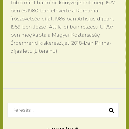
Több mint harminc könyve jelent meg. 1977-
ben és 1980-ban elnyerte a Romániai
Írószövetség díját, 1986-ban Artisjus-díjban,
1989-ben József Attila-díjban részesült. 1997-
ben megkapta a Magyar Köztársasági
Érdemrend kiskeresztjét, 2018-ban Prima-
díjas lett. (Litera.hu)
Bejegyzések
navigációja
Keresés: