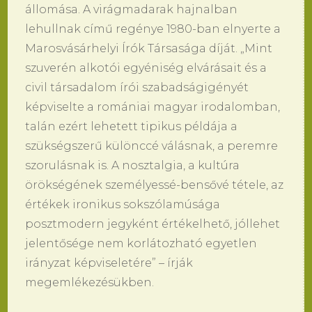
állomása. A virágmadarak hajnalban
lehullnak című regénye 1980-ban elnyerte a
Marosvásárhelyi Írók Társasága díját. „Mint
szuverén alkotói egyéniség elvárásait és a
civil társadalom írói szabadságigényét
képviselte a romániai magyar irodalomban,
talán ezért lehetett tipikus példája a
szükségszerű különccé válásnak, a peremre
szorulásnak is. A nosztalgia, a kultúra
örökségének személyessé-bensővé tétele, az
értékek ironikus sokszólamúsága
posztmodern jegyként értékelhető, jóllehet
jelentősége nem korlátozható egyetlen
irányzat képviseletére” – írják
megemlékezésükben.