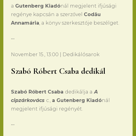
a
Gutenberg Kiadó
nál megjelent ifjúsági
regénye kapcsán a szerzővel
Codău
Annamária
, a könyv szerkesztője beszélget.
•••
November 15., 13:00 | Dedikálósarok
Szabó Róbert Csaba dedikál
Szabó Róbert Csaba
dedikálja a
A
cipzárkovács
c.,
a Gutenberg Kiadó
nál
megjelent ifjúsági regényét.
•••