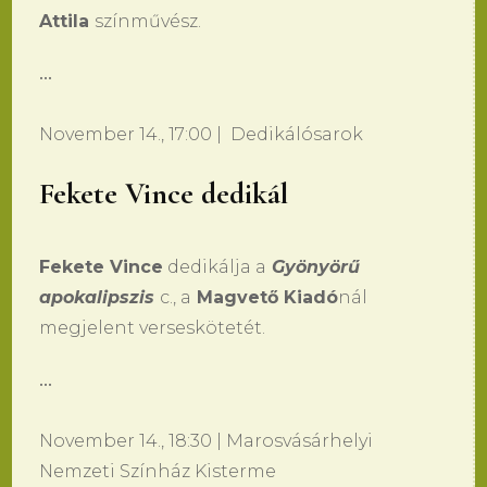
Attila
színművész.
•••
November 14., 17:00 | Dedikálósarok
Fekete Vince dedikál
Fekete Vince
dedikálja a
Gyönyörű
apokalipszis
c., a
Magvető Kiadó
nál
megjelent verseskötetét.
•••
November 14., 18:30 | Marosvásárhelyi
Nemzeti Színház Kisterme