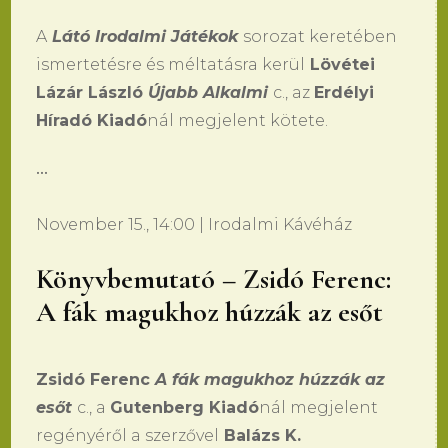
A
Látó Irodalmi Játékok
sorozat keretében
ismertetésre és méltatásra kerül
Lövétei
Lázár László
Újabb Alkalmi
c., az
Erdélyi
Híradó Kiadó
nál megjelent kötete.
•••
November 15., 14:00 | Irodalmi Kávéház
Könyvbemutató – Zsidó Ferenc:
A fák magukhoz húzzák az esőt
Zsidó Ferenc
A fák magukhoz húzzák az
esőt
c., a
Gutenberg Kiadó
nál megjelent
regényéről a szerzővel
Balázs K.