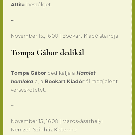
Attila
beszélget.
•••
November 15., 16:00 | Bookart Kiadó standja
Tompa Gábor dedikál
Tompa Gábor
dedikálja a
Hamlet
homloka
c., a
Bookart Kiadó
nál megjelent
verseskötetét.
•••
November 15., 16:00 | Marosvásárhelyi
Nemzeti Színház Kisterme