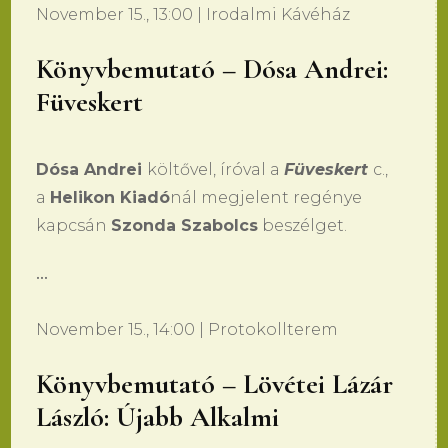
November 15., 13:00 | Irodalmi Kávéház
Könyvbemutató – Dósa Andrei:
Füveskert
Dósa Andrei
költővel, íróval a
Füveskert
c.,
a
Helikon Kiadó
nál megjelent regénye
kapcsán
Szonda Szabolcs
beszélget.
•••
November 15., 14:00 | Protokollterem
Könyvbemutató – Lövétei Lázár
László: Újabb Alkalmi