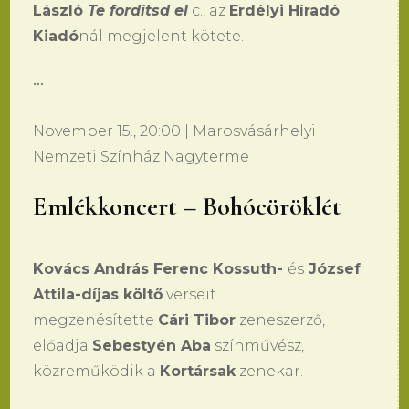
László
Te fordítsd el
c., az
Erdélyi Híradó
Kiadó
nál megjelent kötete.
•••
November 15., 20:00 | Marosvásárhelyi
Nemzeti Színház Nagyterme
Emlékkoncert – Bohócöröklét
Kovács András Ferenc Kossuth-
és
József
Attila-díjas költő
verseit
megzenésítette
Cári Tibor
zeneszerző,
előadja
Sebestyén Aba
színművész,
közreműködik a
Kortársak
zenekar.