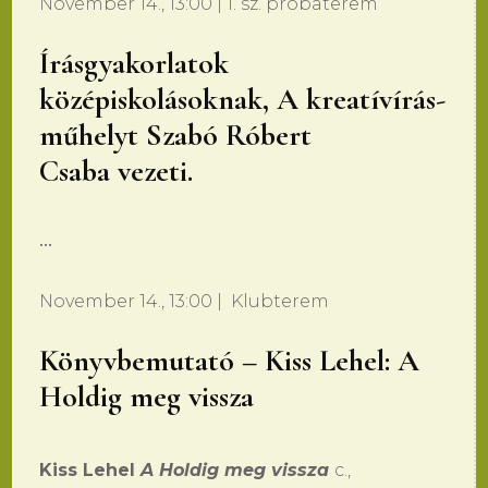
November 14., 13:00 | 1. sz. próbaterem
Írásgyakorlatok
középiskolásoknak,
A kreatívírás-
műhelyt Szabó Róbert
Csaba vezeti.
•••
November 14., 13:00 | Klubterem
Könyvbemutató – Kiss Lehel: A
Holdig meg vissza
Kiss Lehel
A Holdig meg vissza
c.,