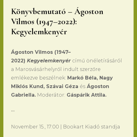
Könyvbemutató – Ágoston
Vilmos (1947–2022):
Kegyelemkenyér
Ágoston Vilmos (1947–
2022)
Kegyelemkenyér
című önéletírásáról
a Marosvásárhelyről indult szerzőre
emlékezve beszélnek:
Markó Béla, Nagy
Miklós Kund, Szávai Géza
és
Ágoston
Gabriella.
Moderátor:
Gáspárik Attila.
•••
November 15., 17:00 | Bookart Kiadó standja