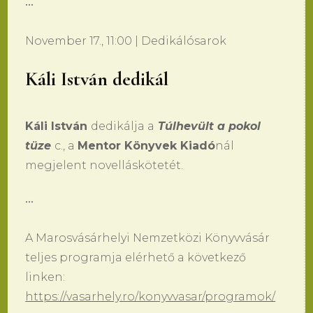
•••
November 17., 11:00 | Dedikálósarok
Káli István dedikál
Káli István
dedikálja a
Túlhevült a pokol
tüze
c., a
Mentor Könyvek Kiadó
nál
megjelent novelláskötetét.
•••
A Marosvásárhelyi Nemzetközi Könyvvásár
teljes programja elérhető a következő
linken:
https://vasarhely.ro/konyvvasar/programok/