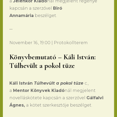
a
Jelenkor Kiadó
nál megjelent regénye
kapcsán a szerzővel
Biró
Annamária
beszélget.
•••
November 16., 19:00 | Protokollterem
Könyvbemutató – Káli István:
Túlhevült a pokol tüze
Káli István
Túlhevült a pokol tüze
c.,
a
Mentor Könyvek Kiadó
nál megjelent
novelláskötete kapcsán a szerzővel
Gálfalvi
Ágnes,
a kötet szerkesztője beszélget.