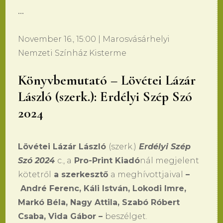
•••
November 16., 15:00 | Marosvásárhelyi
Nemzeti Színház Kisterme
Könyvbemutató – Lövétei Lázár
László (szerk.): Erdélyi Szép Szó
2024
Lövétei Lázár László
(szerk.)
Erdélyi Szép
Szó 2024
c., a
Pro-Print Kiadó
nál megjelent
kötetről
a szerkesztő
a meghívottjaival
–
André Ferenc, Káli István, Lokodi Imre,
Markó Béla, Nagy Attila, Szabó Róbert
Csaba, Vida Gábor –
beszélget.