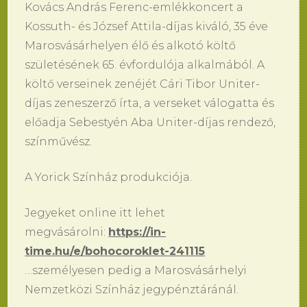
Kovács András Ferenc-emlékkoncert a
Kossuth- és József Attila-díjas kiváló, 35 éve
Marosvásárhelyen élő és alkotó költő
születésének 65. évfordulója alkalmából. A
költő verseinek zenéjét Cári Tibor Uniter-
díjas zeneszerző írta, a verseket válogatta és
előadja Sebestyén Aba Uniter-díjas rendező,
színművész.
A Yorick Színház produkciója.
Jegyeket online itt lehet
megvásárolni:
https://in-
time.hu/e/bohocoroklet-241115
…személyesen pedig a Marosvásárhelyi
Nemzetközi Színház jegypénztáránál.