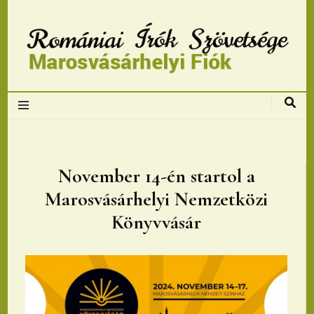
Romániai Írók
Szövetsége,
Marosvásárhelyi
November 14-én startol a
Marosvásárhelyi Nemzetközi
fiok
Könyvvásár