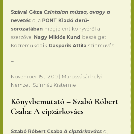
Szávai Géza
Csintalan múzsa, avagy a
nevetés
c.,
a
PONT Kiadó derű-
sorozatában
megjelent könyvéről a
szerzővel
Nagy Miklós Kund
beszélget.
Közreműködik
Gáspárik Attila
színművés
•••
November 15., 12:00 | Marosvásárhelyi
Nemzeti Színház Kisterme
Könyvbemutató – Szabó Róbert
Csaba: A cipzárkovács
Szabó Róbert Csaba
A cipzárkovács
c.,