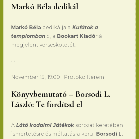
Markó Béla dedikál
Markó Béla
dedikálja a
Kufárok a
templomban
c., a
Bookart Kiadó
nál
megjelent verseskötetét.
•••
November 15., 19:00 | Protokollterem
Könyvbemutató – Borsodi L.
László: Te fordítsd el
A
Látó Irodalmi Játékok
sorozat keretében
ismertetésre és méltatásra kerül
Borsodi L.