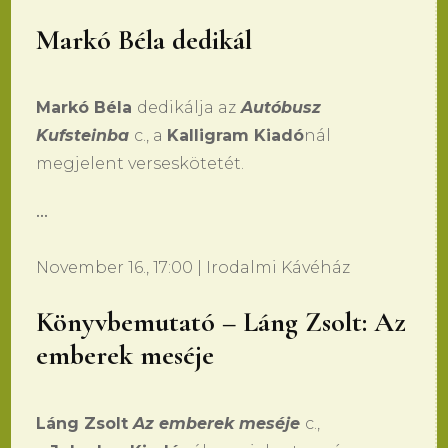
Markó Béla dedikál
Markó Béla
dedikálja az
Autóbusz
Kufsteinba
c., a
Kalligram Kiadó
nál
megjelent verseskötetét.
•••
November 16., 17:00 | Irodalmi Kávéház
Könyvbemutató – Láng Zsolt: Az
emberek meséje
Láng Zsolt
Az emberek meséje
c.,