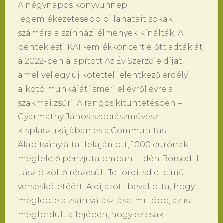
A négynapos könyvünnep
legemlékezetesebb pillanatait sokak
számára a színházi élmények kínálták. A
péntek esti KAF-emlékkoncert előtt adták át
a 2022-ben alapított Az Év Szerzője díjat,
amellyel egy új kötettel jelentkező erdélyi
alkotó munkáját ismeri el évről évre a
szakmai zsűri. A rangos kitüntetésben –
Gyarmathy János szobrászművész
kisplasztikájában és a Communitas
Alapítvány által felajánlott, 1000 eurónak
megfelelő pénzjutalomban – idén Borsodi L.
László költő részesült Te fordítsd el című
verseskötetéért. A díjazott bevallotta, hogy
meglepte a zsűri választása, mi több, az is
megfordult a fejében, hogy ez csak