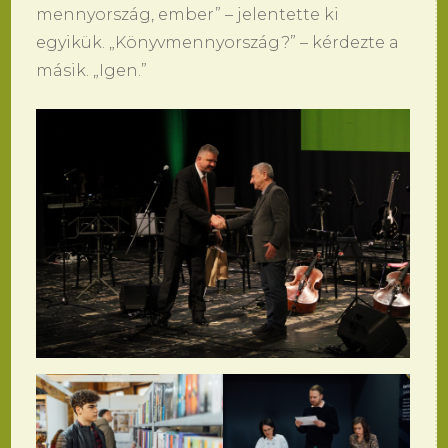
mennyország, ember” – jelentette ki
egyikük. „Könyvmennyország?” – kérdezte a
másik. „Igen.”