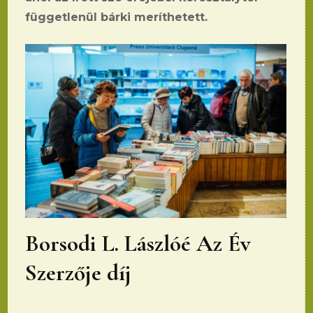
függetlenül bárki meríthetett.
Borsodi L. Lászlóé Az Év
Szerzője díj