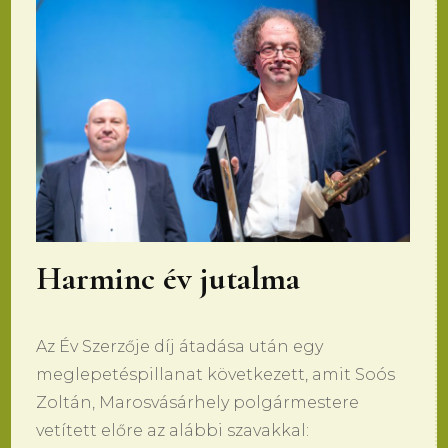
Harminc év jutalma
Az Év Szerzője díj átadása után egy
meglepetéspillanat következett, amit Soós
Zoltán, Marosvásárhely polgármestere
vetített előre az alábbi szavakkal: