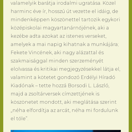
valamelyik barátja irodalmi ugratása. Közel
harminc éve ír, hosszú út vezette el idáig, de
mindenképpen köszönettel tartozik egykori
középiskolai magyartanárnőjének, aki a
kezébe adta azokat az istenes verseket,
amelyek a mai napig kihatnak a munkájára;
Fekete Vincének, aki nagy alázattal és
szakmaisággal minden szerzeményét
elolvassa és kritikai megjegyzésekkel látja el,
valamint a kötetet gondozó Erdélyi Híradó
Kiadónak – tette hozzá Borsodi L. László,
majd a zsoltárversek címzettjének is
köszönetet mondott, aki meglátása szerint
„néha elfordítja az arcát, néha mi fordulunk
el tőle”.