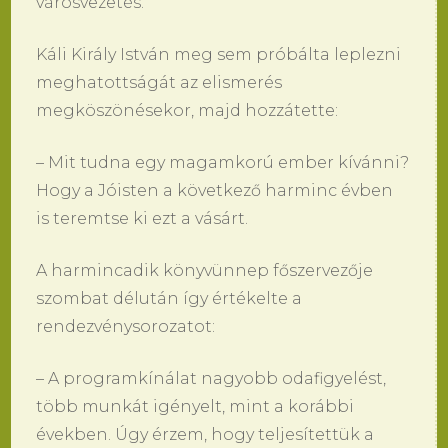
városvezetés.
Káli Király István meg sem próbálta leplezni
meghatottságát az elismerés
megköszönésekor, majd hozzátette:
– Mit tudna egy magamkorú ember kívánni?
Hogy a Jóisten a következő harminc évben
is teremtse ki ezt a vásárt.
A harmincadik könyvünnep főszervezője
szombat délután így értékelte a
rendezvénysorozatot:
– A programkínálat nagyobb odafigyelést,
több munkát igényelt, mint a korábbi
években. Úgy érzem, hogy teljesítettük a