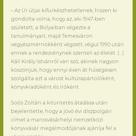
– Az Úr útjai kifürkészhetetlenek, hiszen ki
gondolta volna, hogy az, aki 1947-ben
született, a Bolyaiban végezte a
tanulmányait, majd Temesváron
vegyészmérnökként végzett, végül 1990 után
ennek a rendezvénynek szenteli az életét. (…)
Káli Király Istvánról van szó, akinek nagyon
köszönjük, hogy ennyi éven át hűségesen
szolgálta ezt a várost kultúrapártolóként,
könyvkiadóként és íróként.
Soós Zoltán a kitüntetés átadása után
bejelentette, hogy a jövő évi díszpolgári
címet a marosvásárhelyi nemzetközi
könyvvásár megálmodójának ajánlja fel a