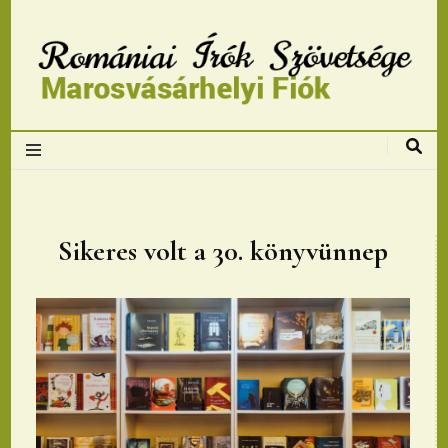
Romániai Írók
Szövetsége,
Marosvásárhelyi
Sikeres volt a 30. könyvünnep
fiok