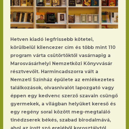
Hetven kiadó legfrissebb kötetei,
körülbelül kilencezer cím és több mint 110
program várta csütörtöktől vasárnapig a
Marosvásárhelyi Nemzetközi Könyvvásár
résztvevőit. Harmincadszorra vált a
Nemzeti Színház épülete az emlékezetes
találkozások, olvasnivalót lapozgató vagy
éppen egy kedvenc szerző szavain csüngő
gyermekek, a világban helyüket kereső és
egy regény sorai között meg-megtaláló
tinédzserek békés, szabad birodalmává,
ahol az írott szó erejéből korosztálytól