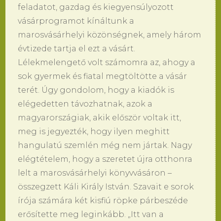
feladatot, gazdag és kiegyensúlyozott
vásárprogramot kínáltunk a
marosvásárhelyi közönségnek, amely három
évtizede tartja el ezt a vásárt.
Lélekmelengető volt számomra az, ahogy a
sok gyermek és fiatal megtöltötte a vásár
terét. Úgy gondolom, hogy a kiadók is
elégedetten távozhatnak, azok a
magyarországiak, akik először voltak itt,
meg is jegyezték, hogy ilyen meghitt
hangulatú szemlén még nem jártak. Nagy
elégtételem, hogy a szeretet újra otthonra
lelt a marosvásárhelyi könyvvásáron –
összegzett Káli Király István. Szavait e sorok
írója számára két kisfiú röpke párbeszéde
erősítette meg leginkább. „Itt van a