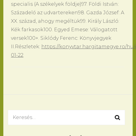
specialis (A székelyek földje)97. Földi István:
Századelő az udvartereken98. Gazda József: A
XX. század, ahogy megéltük99. Király László:
Kék farkasok100. Egyed Emese: Válogatott
versek100+. Siklódy Ferenc: Könyvjegyek
II.Részletek:
https://konyvtar.hargitamegye.ro/hu/
01-22
Bejegyzések
navigációja
Keresés: