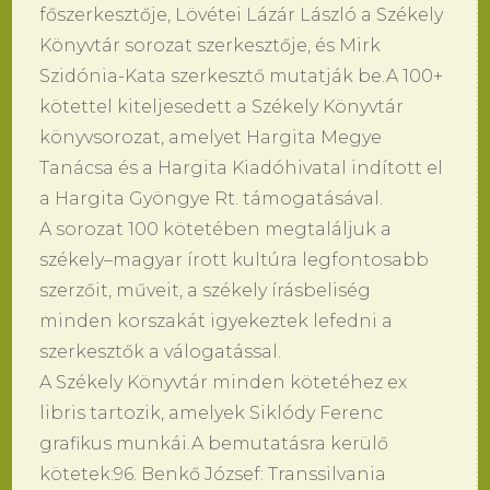
főszerkesztője, Lövétei Lázár László a Székely
Könyvtár sorozat szerkesztője, és Mirk
Szidónia-Kata szerkesztő mutatják be.A 100+
kötettel kiteljesedett a Székely Könyvtár
könyvsorozat, amelyet Hargita Megye
Tanácsa és a Hargita Kiadóhivatal indított el
a Hargita Gyöngye Rt. támogatásával.
A sorozat 100 kötetében megtaláljuk a
székely–magyar írott kultúra legfontosabb
szerzőit, műveit, a székely írásbeliség
minden korszakát igyekeztek lefedni a
szerkesztők a válogatással.
A Székely Könyvtár minden kötetéhez ex
libris tartozik, amelyek Siklódy Ferenc
grafikus munkái.A bemutatásra kerülő
kötetek:96. Benkő József: Transsilvania