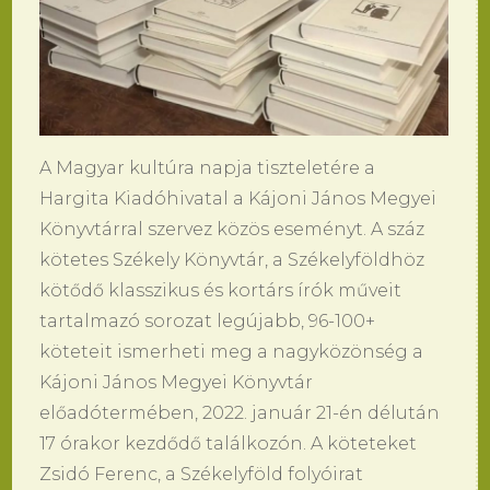
A Magyar kultúra napja tiszteletére a
Hargita Kiadóhivatal a Kájoni János Megyei
Könyvtárral szervez közös eseményt. A száz
kötetes Székely Könyvtár, a Székelyföldhöz
kötődő klasszikus és kortárs írók műveit
tartalmazó sorozat legújabb, 96-100+
köteteit ismerheti meg a nagyközönség a
Kájoni János Megyei Könyvtár
előadótermében, 2022. január 21-én délután
17 órakor kezdődő találkozón. A köteteket
Zsidó Ferenc, a Székelyföld folyóirat