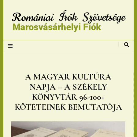
Romániai Írók
Szövetsége,
Marosvásárhelyi
A MAGYAR KULTÚRA
NAPJA – A SZÉKELY
fiok
KÖNYVTÁR 96-100+
KÖTETEINEK BEMUTATÓJA