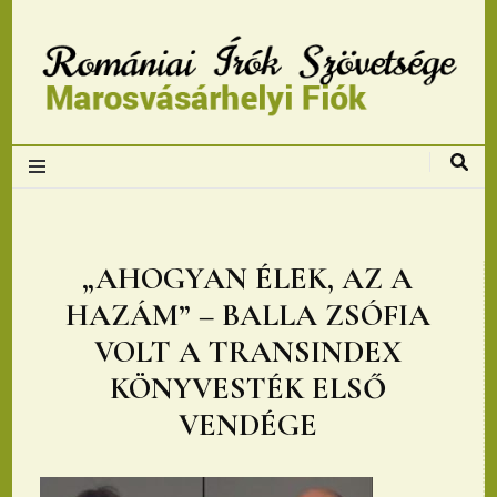
Romániai Írók
Szövetsége,
Marosvásárhelyi
„AHOGYAN ÉLEK, AZ A
HAZÁM” – BALLA ZSÓFIA
fiok
VOLT A TRANSINDEX
KÖNYVESTÉK ELSŐ
VENDÉGE