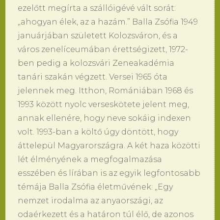
ezelőtt megírta a szállóigévé vált sorát:
„ahogyan élek, az a hazám.” Balla Zsófia 1949
januárjában született Kolozsváron, és a
város zenelíceumában érettségizett, 1972-
ben pedig a kolozsvári Zeneakadémia
tanári szakán végzett. Versei 1965 óta
jelennek meg. Itthon, Romániában 1968 és
1993 között nyolc verseskötete jelent meg,
annak ellenére, hogy neve sokáig indexen
volt. 1993-ban a költő úgy döntött, hogy
áttelepül Magyarországra. A két haza közötti
lét élményének a megfogalmazása
esszében és lírában is az egyik legfontosabb
témája Balla Zsófia életművének: „Egy
nemzet irodalma az anyaországi, az
odaérkezett és a határon túl élő, de azonos