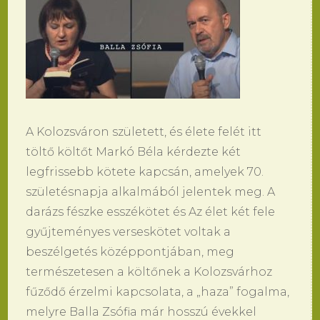
A Kolozsváron született, és élete felét itt
töltő költőt Markó Béla kérdezte két
legfrissebb kötete kapcsán, amelyek 70.
születésnapja alkalmából jelentek meg. A
darázs fészke esszékötet és Az élet két fele
gyűjteményes verseskötet voltak a
beszélgetés középpontjában, meg
természetesen a költőnek a Kolozsvárhoz
fűződő érzelmi kapcsolata, a „haza” fogalma,
melyre Balla Zsófia már hosszú évekkel