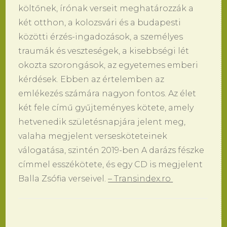
költőnek, írónak verseit meghatározzák a
két otthon, a kolozsvári és a budapesti
közötti érzés-ingadozások, a személyes
traumák és veszteségek, a kisebbségi lét
okozta szorongások, az egyetemes emberi
kérdések. Ebben az értelemben az
emlékezés számára nagyon fontos. Az élet
két fele című gyűjteményes kötete, amely
hetvenedik születésnapjára jelent meg,
valaha megjelent versesköteteinek
válogatása, szintén 2019-ben A darázs fészke
címmel esszékötete, és egy CD is megjelent
Balla Zsófia verseivel.
– Transindex.ro
Bejegyzések