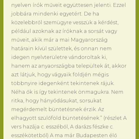
nyelven írók műveit együttesen jelenti. Ezzel
jobbára mindenki egyetért. De ha
közelebbről szemügyre vesszük a kérdést,
például azoknak az íróknak a sorsát vagy
műveit, akik már a mai Magyarország
határain kívül születtek, és onnan nem
idegen nyelvterületre vándoroltak ki,
hanem az anyaországba települtek át, akkor
azt látjuk, hogy vágyaik földjén mégis
többnyire idegenként tekintenek rájuk.
Néha ők is így tekintenek önmagukra. Nem
ritka, hogy hányódásukat, sorsukat
megérdemelt büntetésnek érzik. Az
elhagyott szülőföld büntetésének.” (részlet A
vers hazája c. esszéből, A darázs fészke c.
esszékötetből) A ma már Budapesten élő