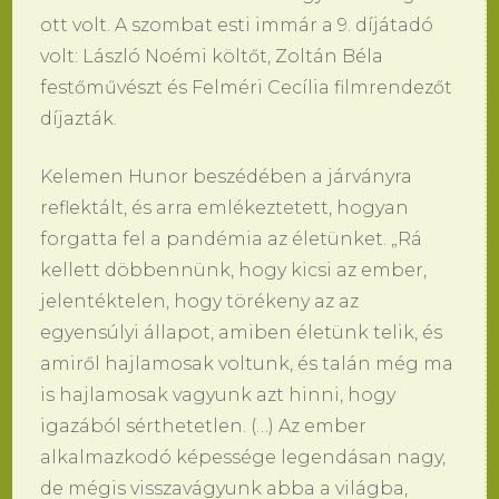
ott volt. A szombat esti immár a 9. díjátadó
volt: László Noémi költőt, Zoltán Béla
festőművészt és Felméri Cecília filmrendezőt
díjazták.
Kelemen Hunor beszédében a járványra
reflektált, és arra emlékeztetett, hogyan
forgatta fel a pandémia az életünket. „Rá
kellett döbbennünk, hogy kicsi az ember,
jelentéktelen, hogy törékeny az az
egyensúlyi állapot, amiben életünk telik, és
amiről hajlamosak voltunk, és talán még ma
is hajlamosak vagyunk azt hinni, hogy
igazából sérthetetlen. (…) Az ember
alkalmazkodó képessége legendásan nagy,
de mégis visszavágyunk abba a világba,