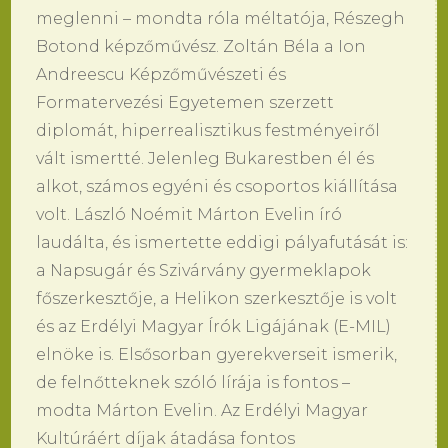
meglenni – mondta róla méltatója, Részegh
Botond képzőművész. Zoltán Béla a Ion
Andreescu Képzőművészeti és
Formatervezési Egyetemen szerzett
diplomát, hiperrealisztikus festményeiről
vált ismertté. Jelenleg Bukarestben él és
alkot, számos egyéni és csoportos kiállítása
volt. László Noémit Márton Evelin író
laudálta, és ismertette eddigi pályafutását is:
a Napsugár és Szivárvány gyermeklapok
főszerkesztője, a Helikon szerkesztője is volt
és az Erdélyi Magyar Írók Ligájának (E-MIL)
elnöke is. Elsősorban gyerekverseit ismerik,
de felnőtteknek szóló lírája is fontos –
modta Márton Evelin. Az Erdélyi Magyar
Kultúráért díjak átadása fontos