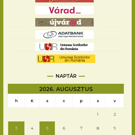
NAPTÁR
2026. AUGUSZTUS
h
K
s
c
p
s
v
1
2
3
4
5
6
7
8
9