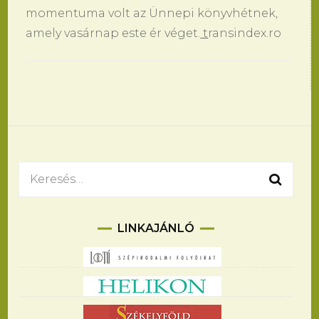
momentuma volt az Ünnepi könyvhétnek,
amely vasárnap este ér véget.
t
ransindex.ro
Bejegyzések
navigációja
Keresés:
LINKAJÁNLÓ