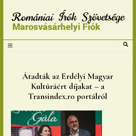
Romániai Írók
Szövetsége,
Marosvásárhelyi
Átadták az Erdélyi Magyar
Kultúráért díjakat – a
fiok
Transindex.ro portálról