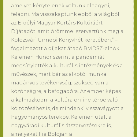
amelyet kénytelenek voltunk elhagyni,
feladni. Ma visszakaptunk ebből a világból
az Erdélyi Magyar Kortárs Kultúráért
Díjátadót, amit örömmel szerveztünk meg a
Kolozsvári Ünnepi Könyvhét keretében.” –
fogalmazott a díjakat átadó RMDSZ-elnök.
Kelemen Hunor szerint a pandémiát
megsínylették a kulturális intézmények és a
művészek, mert bár az alkotói munka
magányos tevékenység, szükség van a
közönségre, a befogadóra. Az ember képes
alkalmazkodni a kultúra online térbe való
költözéséhez is, de mindenki visszavágyott a
hagyományos terekbe. Kelemen utalt a
nagyváradi kulturális átszervezésekre is,
amelyeket Ilie Bolojan a