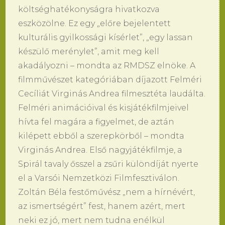
költséghatékonyságra hivatkozva
eszközölne. Ez egy „előre bejelentett
kulturális gyilkossági kísérlet”, „egy lassan
készülő merénylet”, amit meg kell
akadályozni – mondta az RMDSZ elnöke. A
filmművészet kategóriában díjazott Felméri
Cecíliát Virginás Andrea filmesztéta laudálta.
Felméri animációival és kisjátékfilmjeivel
hívta fel magára a figyelmet, de aztán
kilépett ebből a szerepkörből – mondta
Virginás Andrea. Első nagyjátékfilmje, a
Spirál tavaly ősszel a zsűri különdíját nyerte
el a Varsói Nemzetközi Filmfesztiválon.
Zoltán Béla festőművész „nem a hírnévért,
az ismertségért” fest, hanem azért, mert
neki ez jó, mert nem tudna enélkül