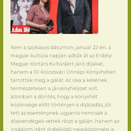
Nem a szokásos dátumon, január 22-én, a
magyar kultúra napján adták át az Erdélyi
Magyar Kortárs Kultúráért járó díjakat,
hanem a 10. Kolozsvári Ünnepi Könyvhéten
tartották meg a gálát. Az oka a késének
természetesen a járványhelyzet volt,
azonban a döntés, hogy a könyvhét
közönsége előtt történjen a díjátadás, jót
tett az eseménynek, ugyanis nemcsak a
díszvendégek vettek részt a gálán, hanem az
irodalom iránt érdeklődő nagyközönség is