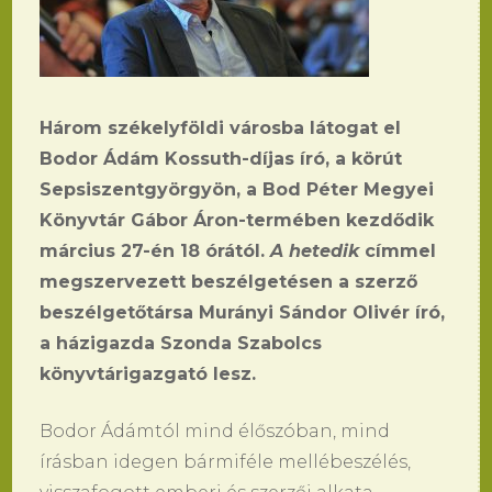
Három székelyföldi városba látogat el
Bodor Ádám Kossuth-díjas író, a körút
Sepsiszentgyörgyön, a Bod Péter Megyei
Könyvtár Gábor Áron-termében kezdődik
március 27-én 18 órától.
A hetedik
címmel
megszervezett beszélgetésen a szerző
beszélgetőtársa Murányi Sándor Olivér író,
a házigazda Szonda Szabolcs
könyvtárigazgató lesz.
Bodor Ádámtól mind élőszóban, mind
írásban idegen bármiféle mellébeszélés,