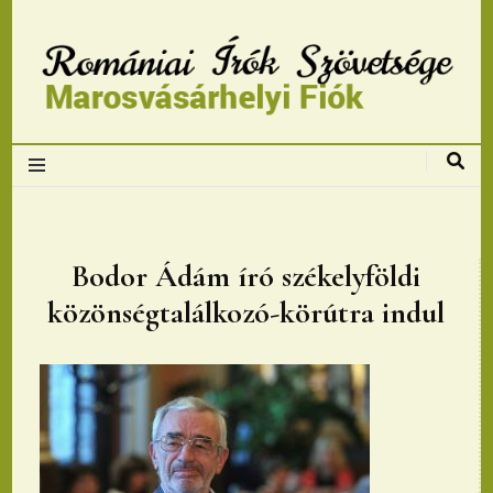
Romániai Írók
Szövetsége,
Marosvásárhelyi
Bodor Ádám író székelyföldi
közönségtalálkozó-körútra indul
fiok