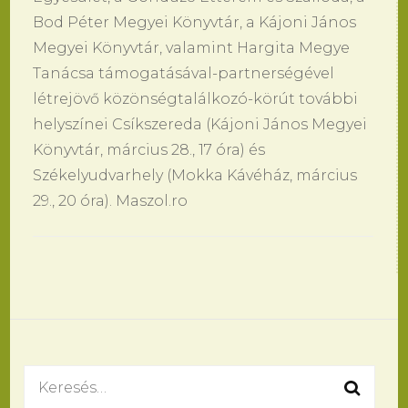
Bod Péter Megyei Könyvtár, a Kájoni János
Megyei Könyvtár, valamint Hargita Megye
Tanácsa támogatásával-partnerségével
létrejövő közönségtalálkozó-körút további
helyszínei Csíkszereda (Kájoni János Megyei
Könyvtár, március 28., 17 óra) és
Székelyudvarhely (Mokka Kávéház, március
29., 20 óra). Maszol.ro
Bejegyzések
navigációja
Keresés: