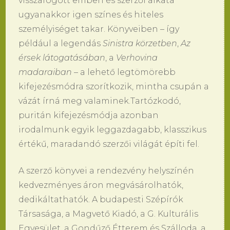
visszafogott emberi és szerzői alkata
ugyanakkor igen színes és hiteles
személyiséget takar. Könyveiben – így
például a legendás
Sinistra körzetben
,
Az
érsek látogatásában
, a
Verhovina
madaraiban
– a lehető legtömörebb
kifejezésmódra szorítkozik, mintha csupán a
vázát írná meg valaminek.Tartózkodó,
puritán kifejezésmódja azonban
irodalmunk egyik leggazdagabb, klasszikus
értékű, maradandó szerzői világát építi fel.
A szerző könyvei a rendezvény helyszínén
kedvezményes áron megvásárolhatók,
dedikáltathatók. A budapesti Szépírók
Társasága, a Magvető Kiadó, a G. Kulturális
Egyesület, a Gondűző Étterem és Szálloda, a