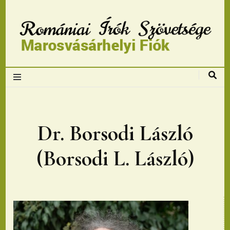
Romániai Írók
Szövetsége,
Marosvásárhelyi
Dr. Borsodi László
fiok
(Borsodi L. László)