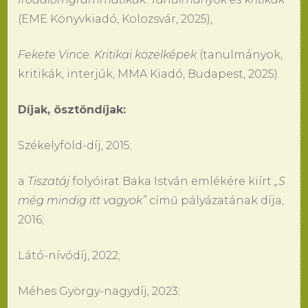
(EME Könyvkiadó, Kolozsvár, 2025),
Fekete Vince. Kritikai közelképek
(tanulmányok,
kritikák, interjúk, MMA Kiadó, Budapest, 2025).
Díjak, ösztöndíjak:
Székelyföld-díj, 2015;
a
Tiszatáj
folyóirat Baka István emlékére kiírt
„S
még mindig itt vagyok”
című pályázatának díja,
2016;
Látó-nívódíj, 2022;
Méhes György-nagydíj, 2023;