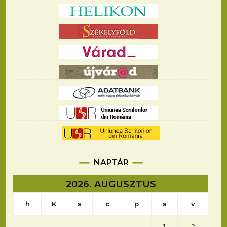
NAPTÁR
2026. AUGUSZTUS
h
K
s
c
p
s
v
1
2