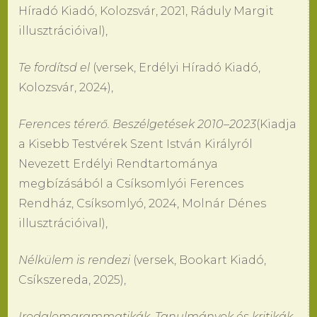
Híradó Kiadó, Kolozsvár, 2021, Ráduly Margit
illusztrációival),
Te fordítsd el
(versek, Erdélyi Híradó Kiadó,
Kolozsvár, 2024),
Ferences térerő. Beszélgetések 2010–2023
(Kiadja
a Kisebb Testvérek Szent István Királyról
Nevezett Erdélyi Rendtartománya
megbízásából a Csíksomlyói Ferences
Rendház, Csíksomlyó, 2024, Molnár Dénes
illusztrációival),
Nélkülem is rendezi
(versek, Bookart Kiadó,
Csíkszereda, 2025),
Irodalomgrammatikák. Tanulmányok és kritikák