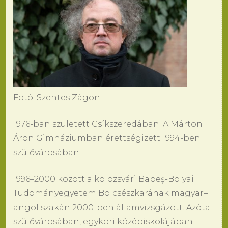
Fotó: Szentes Zágon
1976-ban született Csíkszeredában. A Márton
Áron Gimnáziumban érettségizett 1994-ben
szülővárosában.
1996–2000 között a kolozsvári Babeş-Bolyai
Tudományegyetem Bölcsészkarának magyar–
angol szakán 2000-ben államvizsgázott. Azóta
szülővárosában, egykori középiskolájában