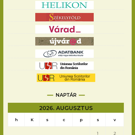
NAPTÁR
2026. AUGUSZTUS
h
K
s
c
p
s
v
1
2