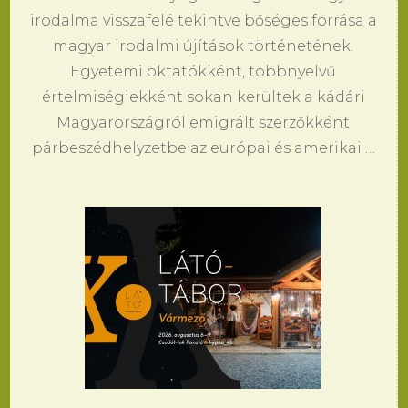
irodalma visszafelé tekintve bőséges forrása a
magyar irodalmi újítások történetének.
Egyetemi oktatókként, többnyelvű
értelmiségiekként sokan kerültek a kádári
Magyarországról emigrált szerzőkként
párbeszédhelyzetbe az európai és amerikai …