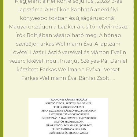
Megjelent a Helikon első júliusi, 2026/13-as
lapszáma. A Helikon kapható az erdélyi
könyvesboltokban és újságárusoknál;
Magyarországon a Lapker árusítóhelyein és az
Írók Boltjában vásárolható meg. A hónap
szerzője Farkas Wellmann Éva. A lapszám
Lövétei Lázár László versével és Márton Evelin
vezércikkével indul. Interjút Szélyes-Pál Dániel
készített Farkas Wellmann Évával. Verset
Farkas Wellmann Éva, Bánfai Zsolt, …