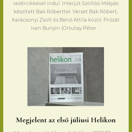
vezércikkével indul. Interjút Szöllősi Mátyás
készített Bak Róberttel. Verset Bak Róbert,
Karácsonyi Zsolt és Benő Attila közöl. Prózát
Ivan Bunyin (Ortutay Péter …
Megjelent az első júliusi Helikon