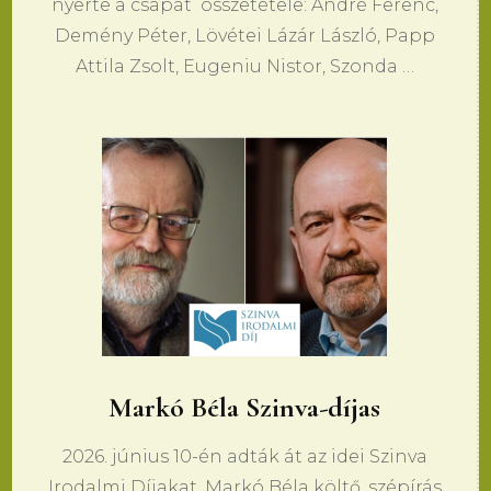
nyerte a csapat összetétele: André Ferenc,
Demény Péter, Lövétei Lázár László, Papp
Attila Zsolt, Eugeniu Nistor, Szonda …
​Markó Béla Szinva-díjas
2026. június 10-én adták át az idei Szinva
Irodalmi Díjakat. Markó Béla költő, szépírás