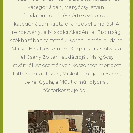
kategóriában, Margócsy István,
irodalomtörténész értekező próza
kategóriában kapta e rangos elismerést. A
rendezvényt a Miskolci Akadémiai Bizottság
székházában tartották. Korpa Tamás laudálta
Markó Bélát, és szintén Korpa Tamás olvasta
fel Csehy Zoltán laudációját Margócsy
Istvánról. Az eseményen köszöntöt mondott
Tóth-Szántai József, Miskolc polgármestere,
Jenei Gyula, a Műút című folyóirat
főszerkesztője és …