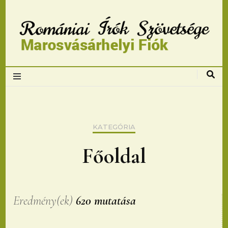
Romániai Írók
Szövetsége,
Marosvásárhelyi
KATEGÓRIA
fiok
Főoldal
Eredmény(ek)
620 mutatása