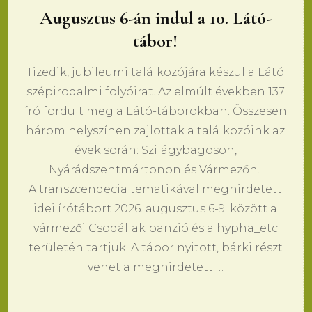
Augusztus 6-án indul a 10. Látó-
tábor!
Tizedik, jubileumi találkozójára készül a Látó
szépirodalmi folyóirat. Az elmúlt években 137
író fordult meg a Látó-táborokban. Összesen
három helyszínen zajlottak a találkozóink az
évek során: Szilágybagoson,
Nyárádszentmártonon és Vármezőn.
A transzcendecia tematikával meghirdetett
idei írótábort 2026. augusztus 6-9. között a
vármezői Csodállak panzió és a hypha_etc
területén tartjuk. A tábor nyitott, bárki részt
vehet a meghirdetett …