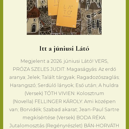
Itt a júniusi Látó
Megjelent a 2026. júniusi Látó! VERS,
PRÓZA SZELES JUDIT: Magaságyás: Az erdő
aranya; Jelek; Talált tárgyak; Ragadozószaglás;
Harangszó; Serdülő lányok; Eső után; A huldra
(Versek) TÓTH VIVIEN: Kolosztrum
(Novella) FELLINGER KÁROLY: Ami középen
van; Borvidék; Szabad akarat; Jean-Paul Sartre
megkísértése (Versek) BODA RÉKA:
Jutalomosztás (Regényrészlet) BÁN-HORVÁTH