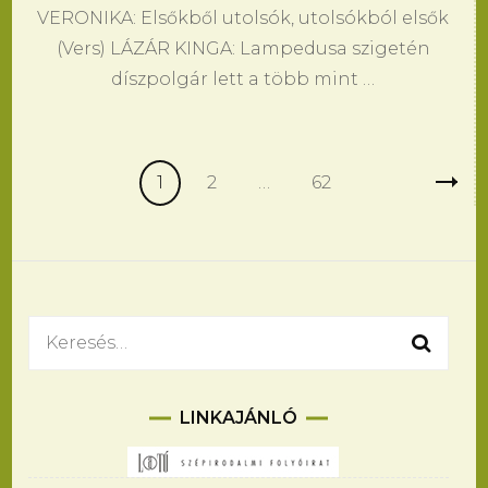
VERONIKA: Elsőkből utolsók, utolsókból elsők
(Vers) LÁZÁR KINGA: Lampedusa szigetén
díszpolgár lett a több mint …
Bejegyzés
Oldal
Oldal
Oldal
1
2
…
62
navigáció
Keresés:
LINKAJÁNLÓ