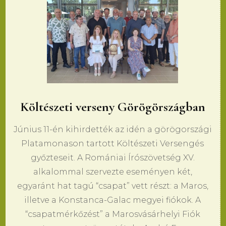
Költészeti verseny Görögörszágban
Június 11-én kihirdették az idén a görögországi
Platamonason tartott Költészeti Versengés
győzteseit. A Romániai Írószövetség XV.
alkalommal szervezte eseményen két,
egyaránt hat tagú “csapat” vett részt: a Maros,
illetve a Konstanca-Galac megyei fiókok. A
“csapatmérkőzést” a Marosvásárhelyi Fiók