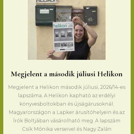
Megjelent a második júliusi Helikon
Megjelent a Helikon második júliusi, 2026/14-es
lapszáma. A Helikon kapható az erdélyi
könyvesboltokban és újságárusoknál;
Magyarországon a Lapker árusítóhelyein és az
Írók Boltjában vásárolható meg. A lapszám
Csík Mónika verseivel és Nagy Zalán