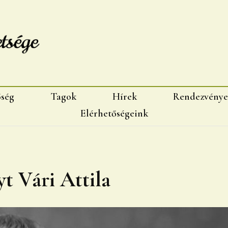
sége, Marosvásárhelyi fiok
őség
Tagok
Hírek
Rendezvénye
Elérhetőségeink
t Vári Attila