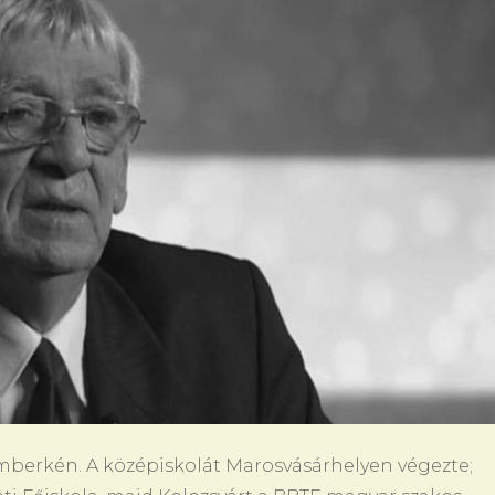
romberkén. A középiskolát Marosvásárhelyen végezte;