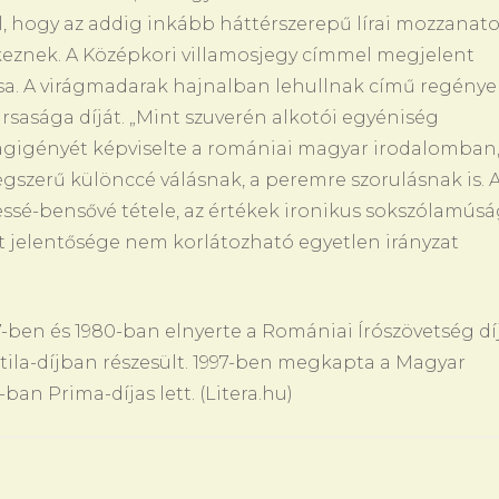
l, hogy az addig inkább háttérszerepű lírai mozzanat
tkeznek. A Középkori villamosjegy címmel megjelent
ása. A virágmadarak hajnalban lehullnak című regénye
rsasága díját. „Mint szuverén alkotói egyéniség
adságigényét képviselte a romániai magyar irodalomban
ségszerű különccé válásnak, a peremre szorulásnak is. 
essé-bensővé tétele, az értékek ironikus sokszólamús
t jelentősége nem korlátozható egyetlen irányzat
ben és 1980-ban elnyerte a Romániai Írószövetség díj
ttila-díjban részesült. 1997-ben megkapta a Magyar
ban Prima-díjas lett. (Litera.hu)