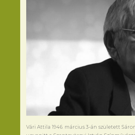
Vári Attila 1946. március 3-án született Sá