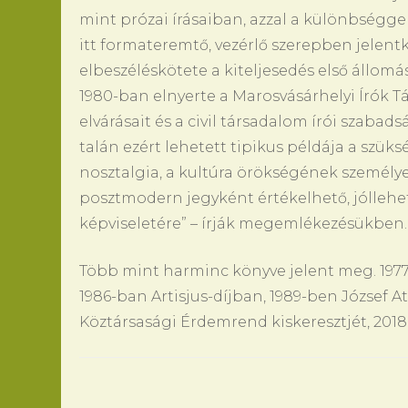
mint prózai írásaiban, azzal a különbségge
itt formateremtő, vezérlő szerepben jelen
elbeszéléskötete a kiteljesedés első állom
1980-ban elnyerte a Marosvásárhelyi Írók Tá
elvárásait és a civil társadalom írói szab
talán ezért lehetett tipikus példája a szük
nosztalgia, a kultúra örökségének személy
posztmodern jegyként értékelhető, jóllehe
képviseletére” – írják megemlékezésükben.
Több mint harminc könyve jelent meg. 1977-
1986-ban Artisjus-díjban, 1989-ben József A
Köztársasági Érdemrend kiskeresztjét, 2018-
Bejegyzések