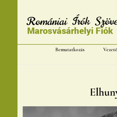
Romániai Írók Szövet
Bemutatkozás
Vezet
Elhuny