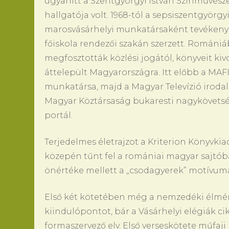
ugyanitt a Szentgyörgyi István Színművésze
hallgatója volt. 1968-tól a sepsiszentgyörgy
marosvásárhelyi munkatársaként tevékenyke
főiskola rendezői szakán szerzett. Románi
megfosztották közlési jogától, könyveit ki
áttelepült Magyarországra. Itt előbb a MA
munkatársa, majd a Magyar Televízió irodalm
Magyar Köztársaság bukaresti nagykövetsé
portál.
Terjedelmes életrajzot a Kriterion Könyvkia
közepén tűnt fel a romániai magyar sajtób
önértéke mellett a „csodagyerek” motívuma 
Első két kötetében még a nemzedéki élmény
kiindulópontot, bár a Vásárhelyi elégiák c
formaszervező elv. Első verseskötete műfaji