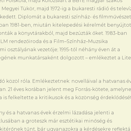
ti Főiskola, majd Kolozsvárt a BBTE magyar szakos
i Megyei Tükör, majd 1972-ig a bukaresti rádió és televí
dett. Diplomát a bukaresti színház- és filmművészet
ában 1981-ben, miután kitelepedési kérelmét benyújto
vonták a könyvtárakból, majd bezúzták őket. 1983-ban
FILM rendezőiroda és a Film–Színház–Muzsika
i osztályának vezetője; 1995-től néhány éven át a
gének munkatársaként dolgozott – emlékeztet a Lite
dó közöl róla. Emlékeztetnek: novelláival a hatvanas é
an. 21 éves korában jelent meg Forrás-kötete, amelyn
is felkeltette a kritikusok és a közönség érdeklődését
 és a hatvanas évek érzelmi lázadása jelenti a
iklusában a groteszk már esztétikai minőség és
 kitérőnek tűnt, bár ugyanazokra a kérdésekre reflektál