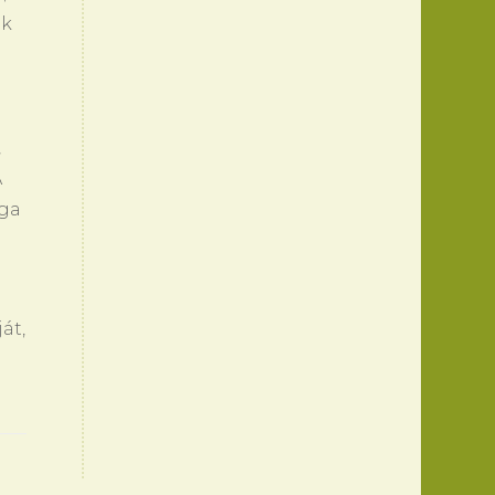
ok
,
A
ága
át,