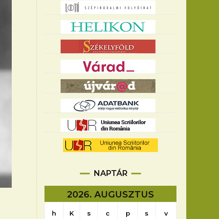
NAPTÁR
2026. AUGUSZTUS
h
K
s
c
p
s
v