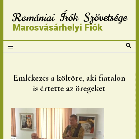
Romániai Írók
Szövetsége,
Marosvásárhelyi
Emlékezés a költőre, aki fiatalon
is értette az öregeket
fiok