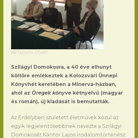
METADATA-START
Szilágyi Domokosra, a 40 éve elhunyt
költőre emlékeztek a Kolozsvári Ünnepi
Könyvhét keretében a Minerva-házban,
ahol az
Öregek könyve
kétnyelvű (magyar
és román), új kiadását is bemutatták.
Az Erdélyben született életművek közül az
egyik legjelentősebbnek nevezte a Szilágyi
Domokosét Kántor Lajos irodalomtörténész