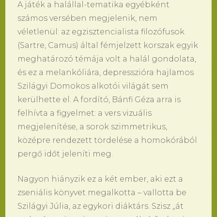
A játék a halállal-tematika egyébként
számos versében megjelenik, nem
véletlenül: az egzisztencialista filozófusok
(Sartre, Camus) által fémjelzett korszak egyik
meghatározó témája volt a halál gondolata,
és ez a melankóliára, depresszióra hajlamos
Szilágyi Domokos alkotói világát sem
kerülhette el. A fordító, Bánfi Géza arra is
felhívta a figyelmet: a vers vizuális
megjelenítése, a sorok szimmetrikus,
középre rendezett tördelése a homokórából
pergő időt jeleníti meg.
Nagyon hiányzik ez a két ember, aki ezt a
zseniális könyvet megalkotta – vallotta be
Szilágyi Júlia, az egykori diáktárs. Szisz „át