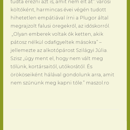
tudta érezni azt is, amit nem élt át”: városi
költőként, harmincas évei végén tudott
hihetetlen empátiával írni a Plugor által
megrajzolt falusi öregekről, az időskorról.
„Olyan emberek voltak ők ketten, akik
pátosz nélkül odafigyeltek másokra” –
jellemezte az alkotópárost Szilágyi Júlia.
Szisz „úgy ment el, hogy nem vált meg
tőlünk, kortársaitól, utókorától. És
örököseiként hálával gondolunk arra, amit
nem szűnünk meg kapni tőle.” maszol.ro
Bejegyzések