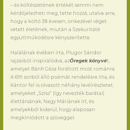
– és költészetének értékét semmi nem
kérdőjelezheti meg, tette hozzá, utalva arra,
hogy a költő 38 évesen, önkezével véget
vetett életének, miután a Szekuritáté
együttműködésre kényszerítette.
Halálának évében írta, Plugor Sándor
rajzaiból inspirálódva, az
Öregek könyvé
t,
amelyet Bánfi Géza fordított most románra.
A 699 sorból álló poémát rendelésre írta, és
Kántor fel is olvasott néhány levélrészletet,
amelyeket „Szisz” (így nevezték barátai)
élettársának, Nagy Máriának írt, és
amelyekből kiderül, hogy alaposan
megkínlódott a szöveggel.