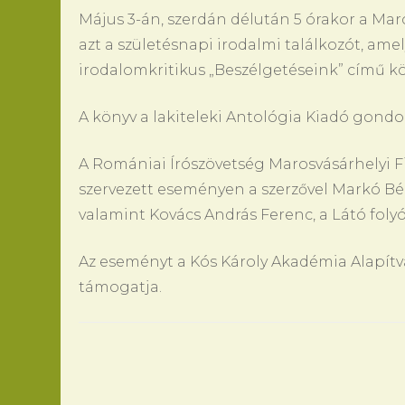
Május 3-án, szerdán délután 5 órakor a Ma
azt a születésnapi irodalmi találkozót, amel
irodalomkritikus „Beszélgetéseink” című kö
A könyv a lakiteleki Antológia Kiadó gond
A Romániai Írószövetség Marosvásárhelyi Fió
szervezett eseményen a szerzővel Markó Bél
valamint Kovács András Ferenc, a Látó folyó
Az eseményt a Kós Károly Akadémia Alapítv
támogatja.
Bejegyzések
navigációja