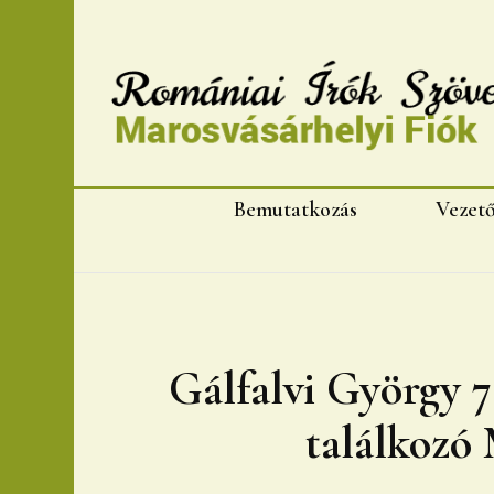
Romániai Írók Szövet
Bemutatkozás
Vezet
Gálfalvi György 7
találkozó