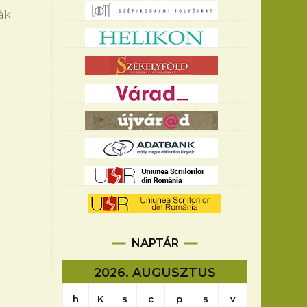
ák
NAPTÁR
2026. AUGUSZTUS
h
K
s
c
p
s
v