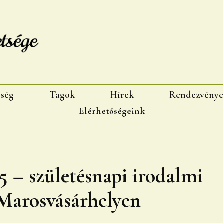
sége, Marosvásárhelyi fiok
őség
Tagok
Hírek
Rendezvénye
Elérhetőségeink
5 – születésnapi irodalmi
 Marosvásárhelyen