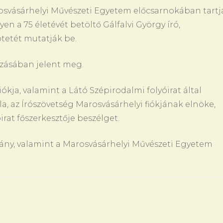
rosvásárhelyi Művészeti Egyetem előcsarnokában tartj
yen a 75 életévét betöltő Gálfalvi György író,
tetét mutatják be.
ozásában jelent meg.
kja, valamint a Látó Szépirodalmi folyóirat által
a, az Írószövetség Marosvásárhelyi fiókjának elnöke,
irat főszerkesztője beszélget.
ány, valamint a Marosvásárhelyi Művészeti Egyetem