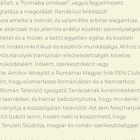
állalt, a “formába öntéssel”, vagyis fegyelmezett
alálja a megoldást. Rendkívül felkészült
ra emelte a mércét, és valamiféle arbiter elegantiae
e akárcsak más jelentős erdélyi közéleti személyisége
letet és a művet, a kettő egyetlen egész, és közéleti
int irodalomkritikusi és esszéírói munkássága. Ahhoz 
ós Károlyék transzilván elkötelezettségét követve,
működéséért. Íróként, szerkesztőként vagy
lte. Amikor létrejött a Romániai Magyar Írók PEN Club
ért, hogy elismertesse Romániában és a Nemzetközi
a Román Televízió Igazgató Tanácsának korelnökeként
öki teendőket, és hamar bebizonyította, hogy mindenki
ányítja a közszolgálati televíziót. Azt sem felejthetjük
ító tudott lenni, hiszen neki is köszönhető, hogy
i Területi Stúdiója, magyar és román szerkesztőséggel.