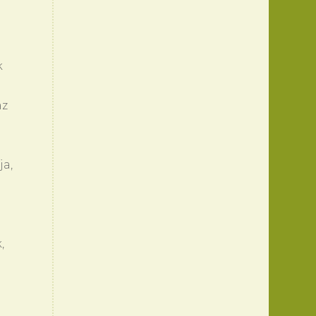
k
az
ja,
,