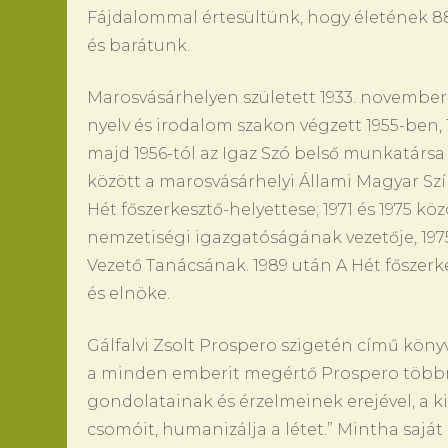
Fájdalommal értesültünk, hogy életének 88. 
és barátunk.
Marosvásárhelyen született 1933. novembe
nyelv és irodalom szakon végzett 1955-ben, 
majd 1956-tól az Igaz Szó belső munkatársa ,
között a marosvásárhelyi Állami Magyar Szín
Hét főszerkesztő-helyettese; 1971 és 1975 kö
nemzetiségi igazgatóságának vezetője, 1975
Vezető Tanácsának. 1989 után A Hét főszer
és elnöke.
Gálfalvi Zsolt Prospero szigetén című köny
a minden emberit megértő Prospero többre,
gondolatainak és érzelmeinek erejével, a k
csomóit, humanizálja a létet.” Mintha saját 