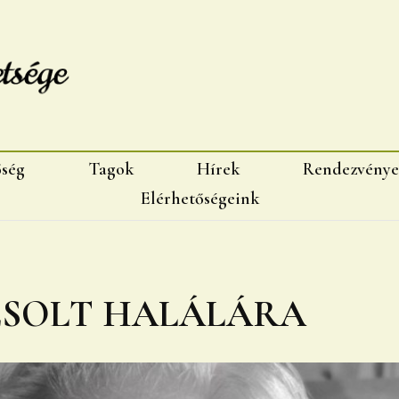
sége, Marosvásárhelyi fiok
őség
Tagok
Hírek
Rendezvénye
Elérhetőségeink
ZSOLT HALÁLÁRA