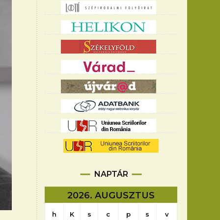
NAPTÁR
2026. AUGUSZTUS
h
K
s
c
p
s
v