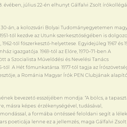
évében, július 22-én elhunyt Gálfalvi Zsolt írókollég
r 30-án, a kolozsvári Bolyai Tudományegyetemen mag
1951-től kezdve az Utunk szerkesztőségében is dolgozo
 1962-től főszerkesztő-helyettese. Egyidejűleg 1967 és 1
ház igazgatója. 1969-től az Előre, 1970–71-ben A
zött a Szocialista Művelődési és Nevelési Tanács
-től A Hét főmunkatársa. 1977-től tagja az Írószövetsé
kesztője, a Románia Magyar Írók PEN Clubjának alapít
vének bevezető esszéjében mondja: “A bölcs, a tapaszta
 másra képes: érzékenységével, tudásával,
imondással, a formába öntésseé feloldani segít a léle
ars poeticája lenne ez a jellemzés, maga Gálfalvi Zsolt 