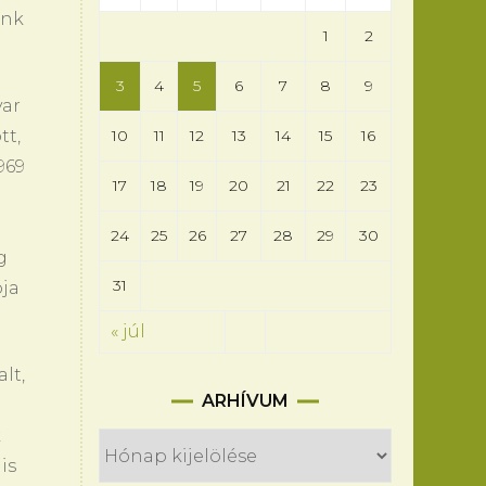
ánk
1
2
3
4
5
6
7
8
9
yar
tt,
10
11
12
13
14
15
16
969
17
18
19
20
21
22
23
24
25
26
27
28
29
30
g
31
ója
« júl
lt,
Arhívum
ARHÍVUM
k
is