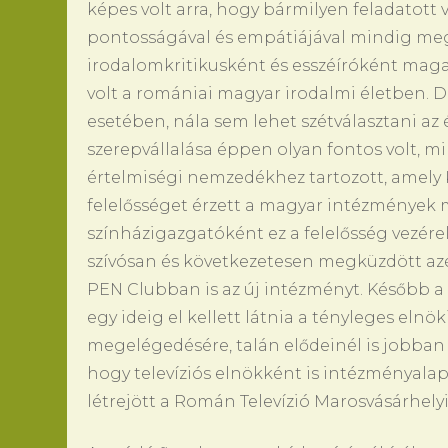
képes volt arra, hogy bármilyen feladatott v
pontosságával és empátiájával mindig megt
irodalomkritikusként és esszéíróként magas
volt a romániai magyar irodalmi életben. D
esetében, nála sem lehet szétválasztani az é
szerepvállalása éppen olyan fontos volt, m
értelmiségi nemzedékhez tartozott, amely K
felelősséget érzett a magyar intézmények 
színházigazgatóként ez a felelősség vezére
szívósan és következetesen megküzdött az
PEN Clubban is az új intézményt. Később 
egy ideig el kellett látnia a tényleges eln
megelégedésére, talán elődeinél is jobban ir
hogy televíziós elnökként is intézményalap
létrejött a Román Televízió Marosvásárhely