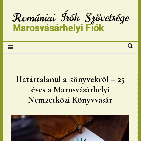
Romániai Írók
Szövetsége,
Marosvásárhelyi
Határtalanul a könyvekről – 25
éves a Marosvásárhelyi
fiok
Nemzetközi Könyvvásár