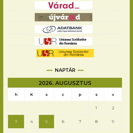
NAPTÁR
2026. AUGUSZTUS
h
K
s
c
p
s
v
1
2
3
4
5
6
7
8
9