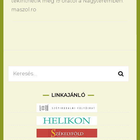
tekinthetik meg 19 órától a Nagyteremben.
maszol.ro
Bejegyzések
navigációja
Keresés:
LINKAJÁNLÓ