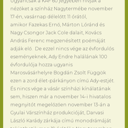
Ugyancsak a KAF 60 jegyében hívják a
nézőket a színház Nagytermébe november
17-én, vasárnap délelőtt 11 órától,
amikor Fazekas Ernő, Márton Lóránd és
Nagy Csongor Jack Cole dalait, Kovács
András Ferenc megzenésített poémáját
adják elő. De ezzel nincs vége az évfordulós
eseményeknek, Ady Endre halálának 100
évfordulója hozza ugyanis
Marosvásárhelyre Bogdán Zsolt Függök
ezen a zord élet-párkányon című Ady-estjét.
És nincs vége a vásár színházi kínálatának
sem, hiszen már a november 14-i hivatalos
megnyitót megelőzően november 13-án a
Gyulai Várszínház produkcióját, Darvasi
László Karády zárkája című monodrámáját