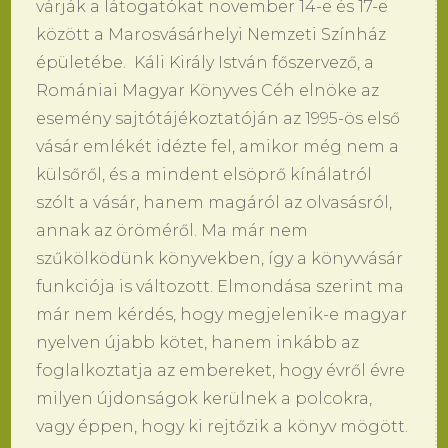
várják a látogatókat november 14-e és 17-e
között a Marosvásárhelyi Nemzeti Színház
épületébe. Káli Király István főszervező, a
Romániai Magyar Könyves Céh elnöke az
esemény sajtótájékoztatóján az 1995-ös első
vásár emlékét idézte fel, amikor még nem a
külsőről, és a mindent elsöprő kínálatról
szólt a vásár, hanem magáról az olvasásról,
annak az öröméről. Ma már nem
szűkölködünk könyvekben, így a könyvvásár
funkciója is változott. Elmondása szerint ma
már nem kérdés, hogy megjelenik-e magyar
nyelven újabb kötet, hanem inkább az
foglalkoztatja az embereket, hogy évről évre
milyen újdonságok kerülnek a polcokra,
vagy éppen, hogy ki rejtőzik a könyv mögött.