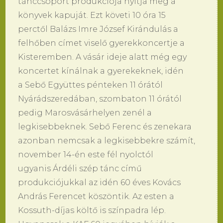
tánccsoport produkciója nyitja meg a
könyvek kapuját. Ezt követi 10 óra 15
perctől Balázs Imre József Kirándulás a
felhőben címet viselő gyerekkoncertje a
Kisteremben. A vásár ideje alatt még egy
koncertet kínálnak a gyerekeknek, idén
a Sebő Együttes pénteken 11 órától
Nyárádszeredában, szombaton 11 órától
pedig Marosvásárhelyen zenél a
legkisebbeknek. Sebő Ferenc és zenekara
azonban nemcsak a legkisebbekre számít,
november 14-én este fél nyolctól
ugyanis Árdéli szép tánc című
produkciójukkal az idén 60 éves Kovács
András Ferencet köszöntik. Az esten a
Kossuth-díjas költő is színpadra lép.