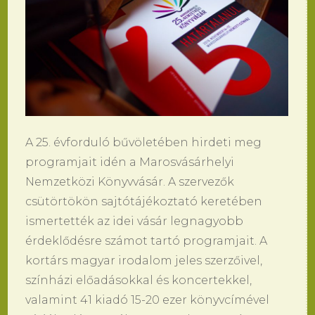
A 25. évforduló bűvöletében hirdeti meg
programjait idén a Marosvásárhelyi
Nemzetközi Könyvvásár. A szervezők
csütörtökön sajtótájékoztató keretében
ismertették az idei vásár legnagyobb
érdeklődésre számot tartó programjait. A
kortárs magyar irodalom jeles szerzőivel,
színházi előadásokkal és koncertekkel,
valamint 41 kiadó 15-20 ezer könyvcímével