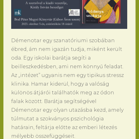
Démenotar egy szanatóriumi szobában
ébred, ám nem igazán tudja, miként került
oda. Egy iskolai barátja segíti a
beilleszkedésben, ami nem könnyű feladat.
Az „intézet” ugyanis nem egy tipikus stressz
klinika. Hamar kiderül, hogy a valóság
különös átjárói találhatók meg az ódon
falak között. Barátja segítségével
Démenotar egy olyan utazásba kezd, amely
túlmutat a szokványos pszichológia
határain, feltárja előtte az emberi létezés
mélyebb összefüggéseit.