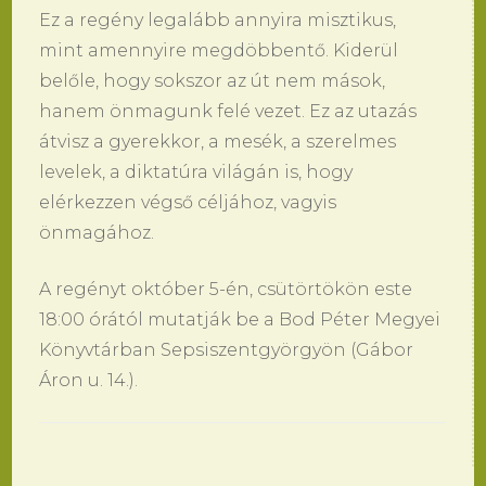
Ez a regény legalább annyira misztikus,
mint amennyire megdöbbentő. Kiderül
belőle, hogy sokszor az út nem mások,
hanem önmagunk felé vezet. Ez az utazás
átvisz a gyerekkor, a mesék, a szerelmes
levelek, a diktatúra világán is, hogy
elérkezzen végső céljához, vagyis
önmagához.
A regényt október 5-én, csütörtökön este
18:00 órától mutatják be a Bod Péter Megyei
Könyvtárban Sepsiszentgyörgyön (Gábor
Áron u. 14.).
Bejegyzések