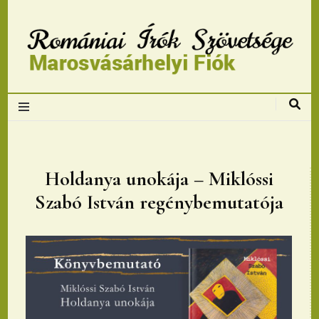
Romániai Írók
Szövetsége,
Marosvásárhelyi
Holdanya unokája – Miklóssi
Szabó István regénybemutatója
fiok