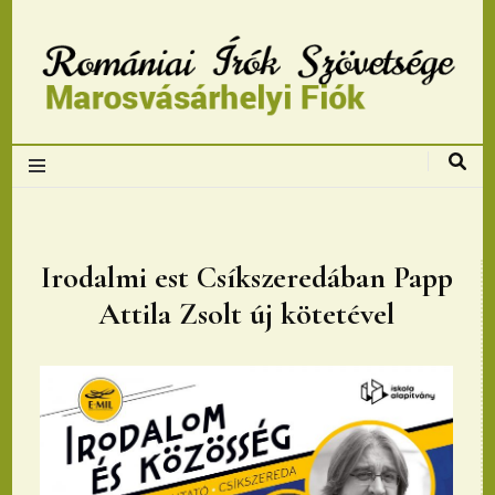
Romániai Írók
Szövetsége,
Marosvásárhelyi
Irodalmi est Csíkszeredában Papp
Attila Zsolt új kötetével
fiok