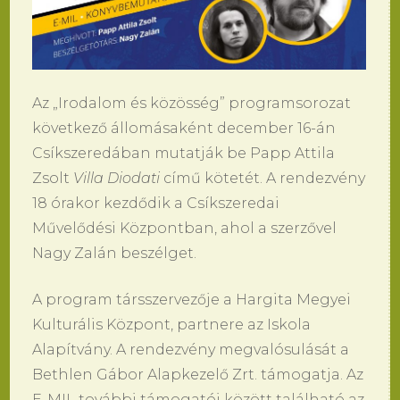
Az „Irodalom és közösség” programsorozat
következő állomásaként december 16-án
Csíkszeredában mutatják be Papp Attila
Zsolt
Villa Diodati
című kötetét. A rendezvény
18 órakor kezdődik a Csíkszeredai
Művelődési Központban, ahol a szerzővel
Nagy Zalán beszélget.
A program társszervezője a Hargita Megyei
Kulturális Központ, partnere az Iskola
Alapítvány. A rendezvény megvalósulását a
Bethlen Gábor Alapkezelő Zrt. támogatja. Az
E-MIL további támogatói között található az