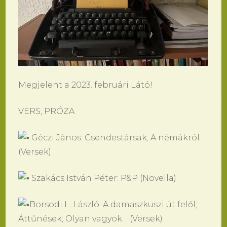
Megjelent a 2023. februári Látó!
VERS, PRÓZA
Géczi János: Csendestársak; A némákról
(Versek)
Szakács István Péter: P&P (Novella)
Borsodi L. László: A damaszkuszi út felől;
Áttűnések; Olyan vagyok… (Versek)