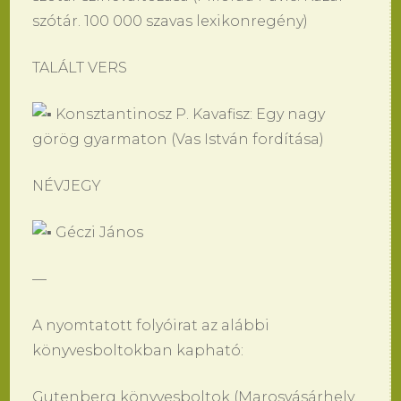
szótár. 100 000 szavas lexikonregény)
TALÁLT VERS
Konsztantinosz P. Kavafisz: Egy nagy
görög gyarmaton (Vas István fordítása)
NÉVJEGY
Géczi János
—
A nyomtatott folyóirat az alábbi
könyvesboltokban kapható:
Gutenberg könyvesboltok (Marosvásárhely,