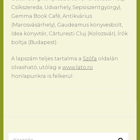
Csíkszereda, Udvarhely, Sepsiszentgyörgy),
Gemma Book Café, Antikvárius
(Marosvásárhely), Gaudeamus könyvesbolt,
Idea könyvtér, Cărturești Cluj (Kolozsvár), Írók
boltja (Budapest).
A lapszám teljes tartalma a
Szófa
oldalán
olvasható, utólag a
www.lato.ro
honlapunkra is felkerül.
Bejegyzések
navigációja
Keresés: