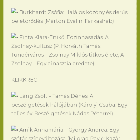
Burkhardt Zsófia: Halálos közöny és derűs
beletörődés (Márton Evelin: Farkashab)
Finta Klára-Enikő: Eozinhasadás. A
Zsolnay-kultusz (P. Horváth Tamás:
Tündérváros – Zsolnay Miklós titkos élete; A
Zsolnay – Egy dinasztia eredete)
KLIKKREC
Láng Zsolt – Tamás Dénes: A
beszélgetések hálójában (Károlyi Csaba: Egy
teljes év. Beszélgetések Nádas Péterrel)
Amik Annamária – György Andrea: Egy
szótár színeváltozása (Milorad Pavić: Kazár