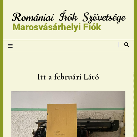
Romániai Írók
Szövetsége,
Marosvásárhelyi
Itt a februári Látó
fiok