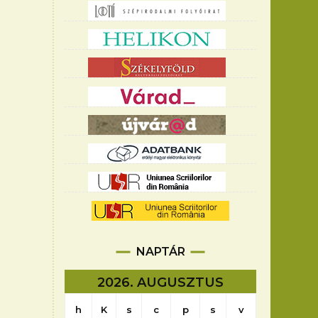
NAPTÁR
2026. AUGUSZTUS
h
K
s
c
p
s
v