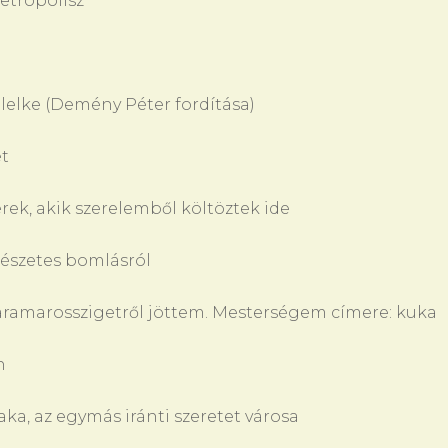
etropolisz
 lelke (Demény Péter fordítása)
ét
ek, akik szerelemből költöztek ide
mészetes bomlásról
ramarosszigetről jöttem. Mesterségem címere: kuka
n
a, az egymás iránti szeretet városa