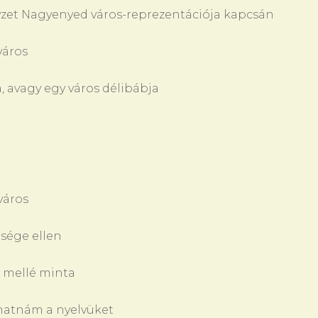
yzet Nagyenyed város-reprezentációja kapcsán
város
 avagy egy város délibábja
város
lsége ellen
k mellé minta
lhatnám a nyelvüket