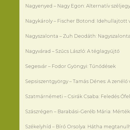
Nagyenyed – Nagy Egon: Alternatív széljeg
Nagykároly – Fischer Botond: Idehullajtott 
Nagyszalonta – Zuh Deodáth: Nagyszalonta,
Nagyvárad – Szűcs László: A téglagyűjtő
Segesvár – Fodor Gyöngyi: Tűnődések
Sepsiszentgyörgy – Tamás Dénes: A zenélő 
Szatmárnémeti – Csirák Csaba: Feledés Őfe
Szászrégen – Barabási-Geréb Mária: Mérté
Székelyhíd – Bíró Orsolya: Hátha megtanu