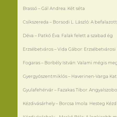
Brassó – Gál Andrea: Két séta
Csíkszereda – Borsodi L. László: A befalazott
Déva – Patkó Éva: Falak felett a szabad ég
Erzsébetváros – Vida Gábor: Erzsébetvárosi 
Fogaras – Borbély István: Valami mégis m
Gyergyószentmiklós – Haverinen-Varga Katal
Gyulafehérvár – Fazakas Tibor: Angyalszobo
Kézdivásárhely – Borcsa Imola: Hesteg Kézd