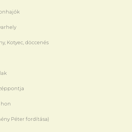
honhajók
varhely
ny, Kotyec, döccenés
lak
özéppontja
lahon
ény Péter fordítása)