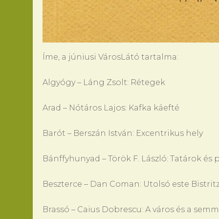
Íme, a júniusi VárosLátó tartalma:
Algyógy – Láng Zsolt: Rétegek
Arad – Nótáros Lajos: Kafka káefté
Barót – Berszán István: Excentrikus hely
Bánffyhunyad – Török F. László: Tatárok é
Beszterce – Dan Coman: Utolsó este Bistrit
Brassó – Caius Dobrescu: A város és a semm