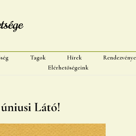
sége, Marosvásárhelyi fiok
őség
Tagok
Hírek
Rendezvénye
Elérhetőségeink
 júniusi Látó!