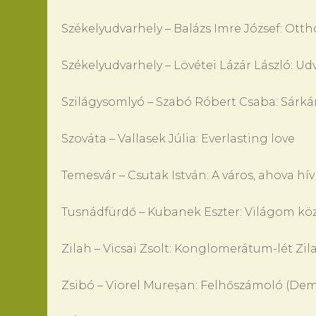
Székelyudvarhely – Balázs Imre József: Ott
Székelyudvarhely – Lövétei Lázár László: Ud
Szilágysomlyó – Szabó Róbert Csaba: Sárká
Szováta – Vallasek Júlia: Everlasting love
Temesvár – Csutak István: A város, ahova hív
Tusnádfürdő – Kubanek Eszter: Világom k
Zilah – Vicsai Zsolt: Konglomerátum-lét Zi
Zsibó – Viorel Mureșan: Felhőszámoló (Dem