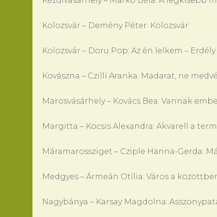
Kézdivásárhely – Markó Béla: A legkisebb m
Kolozsvár – Demény Péter: Kolozsvár
Kolozsvár – Doru Pop: Az én lelkem – Erdély
Kovászna – Czilli Aranka: Madarat, ne medv
Marosvásárhely – Kovács Bea: Vannak ember
Margitta – Kocsis Alexandra: Akvarell a ter
Máramarossziget – Cziple Hanna-Gerda: Má
Medgyes – Ármeán Otília: Város a közöttbe
Nagybánya – Karsay Magdolna: Asszonypatak