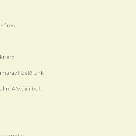
 város
kitérő
egmaradt belőlünk
in: A Svájci bolt
r
i