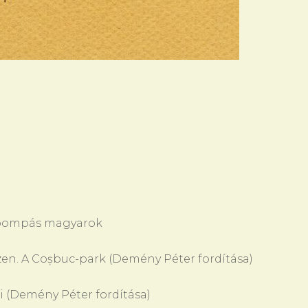
s pompás magyarok
zen. A Coșbuc-park (Demény Péter fordítása)
i (Demény Péter fordítása)