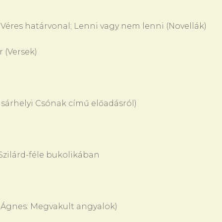
Véres határvonal; Lenni vagy nem lenni (Novellák)
 (Versek)
sárhelyi Csónak című előadásról)
Szilárd-féle bukolikában
i Ágnes: Megvakult angyalok)