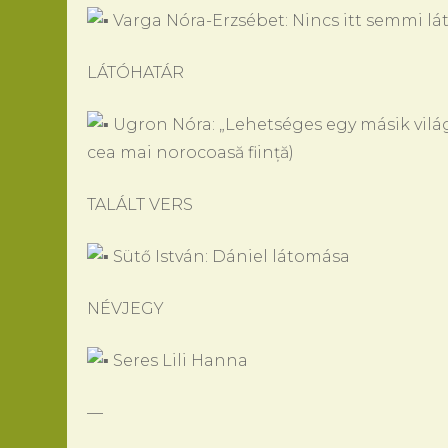
Varga Nóra-Erzsébet: Nincs itt semmi lát
LÁTÓHATÁR
Ugron Nóra: „Lehetséges egy másik világ
cea mai norocoasă ființă)
TALÁLT VERS
Sütő István: Dániel látomása
NÉVJEGY
Seres Lili Hanna
—