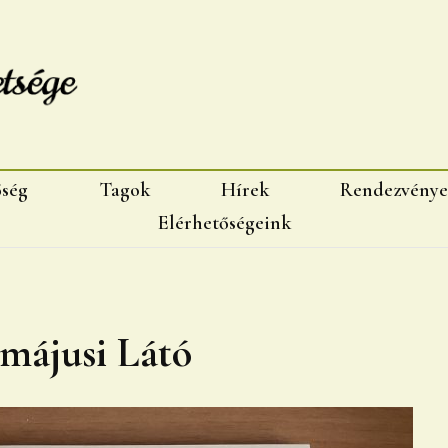
sége, Marosvásárhelyi fiok
őség
Tagok
Hírek
Rendezvénye
Elérhetőségeink
 májusi Látó