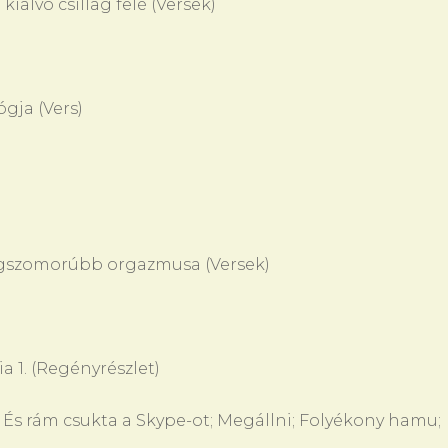
 kialvó csillag felé (Versek)
gja (Vers)
legszomorúbb orgazmusa (Versek)
ia 1. (Regényrészlet)
És rám csukta a Skype-ot; Megállni; Folyékony hamu;