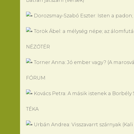
Bátran játszani (Versek)
Dorozsmay-Szabó Eszter: Isten a padon; 
Török Ábel: a mélység népe; az álomfutár
NÉZŐTÉR
Torner Anna: Jó ember vagy? (A marosvá
FÓRUM
Kovács Petra: A másik istenek a Borbély 
TÉKA
Urbán Andrea: Visszavarrt szárnyak (Kal