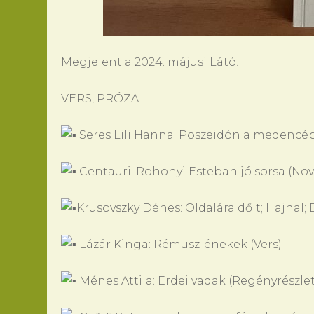
Megjelent a 2024. májusi Látó!
VERS, PRÓZA
Seres Lili Hanna: Poszeidón a medencébe
Centauri: Rohonyi Esteban jó sorsa (Nov
Krusovszky Dénes: Oldalára dőlt; Hajnal; D
Lázár Kinga: Rémusz-énekek (Vers)
Ménes Attila: Erdei vadak (Regényrészlet