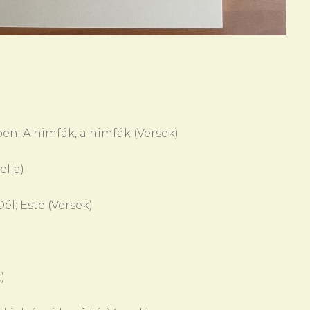
n; A nimfák, a nimfák (Versek)
ella)
él; Este (Versek)
)