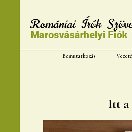
Romániai Írók Szövet
Bemutatkozás
Vezet
Itt a