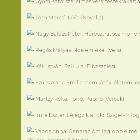
Győrfi Kata: szerelmes vers; fészekrakás; a
Tóth Marcsi: Lívia (Novella)
Nagy Balázs Péter: Hérosztratosz monoló
Regős Mátyás: Noé emlékei (Vers)
Káli István: Palilula (Elbeszélés)
Szűcs Anna Emília: nem játék; életem 
Martzy Réka: Fonó; Papnő (Versek)
Imre Eszter: Lélegzik a föld. Sziget-trilóg
Vados Anna: Generációm legjobb elméi; 