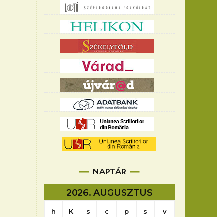
NAPTÁR
2026. AUGUSZTUS
h
K
s
c
p
s
v