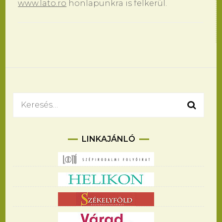
www.lato.ro
honlapunkra is felkerül.
Bejegyzések
navigációja
Keresés:
LINKAJÁNLÓ