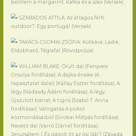
belőlem a margarint; Kafka és a szex (Versek)
SZABADOS ATTILA: Az átlagos férfi;
outdoor?; Egy portugál (Versek)
TAKÁCS-CSOMAI ZSÓFIA: Kútkáva; Ladik;
Eldobható; Téglafal (Rövidpróza)
WILLIAM BLAKE: Őrült dal (Fenyvesi
Orsolya fordítása); A dajka éneke (A
tapasztalat dalai) (Kállay Eszter fordítása); A
légy (Nádasdy Ádám fordítása); A légy;
Újszülött bánat; A tigris (Szabó T. Anna
fordításai); Válogatás A pokol
közmondásaiból (Sirokai Mátyás fordítása);
Nevető dal (Varró Dániel fordítása);
Jeruzsálem („És gázolt itt az ősi láb”) (Závada