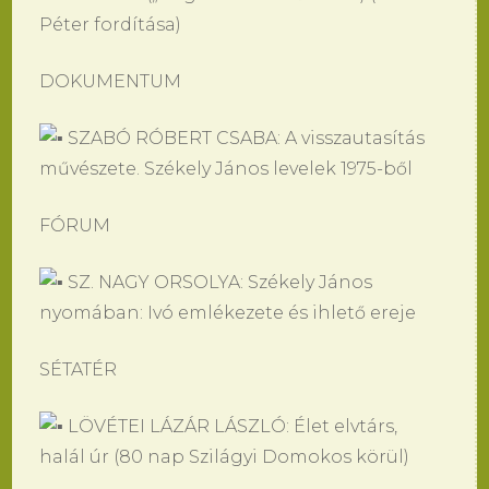
Péter fordítása)
DOKUMENTUM
SZABÓ RÓBERT CSABA: A visszautasítás
művészete. Székely János levelek 1975-ből
FÓRUM
SZ. NAGY ORSOLYA: Székely János
nyomában: Ivó emlékezete és ihlető ereje
SÉTATÉR
LÖVÉTEI LÁZÁR LÁSZLÓ: Élet elvtárs,
halál úr (80 nap Szilágyi Domokos körül)