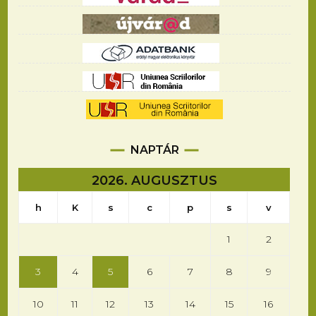
NAPTÁR
2026. AUGUSZTUS
h
K
s
c
p
s
v
1
2
3
4
5
6
7
8
9
10
11
12
13
14
15
16