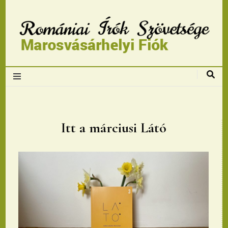
Romániai Írók
Szövetsége,
Marosvásárhelyi
Itt a márciusi Látó
fiok