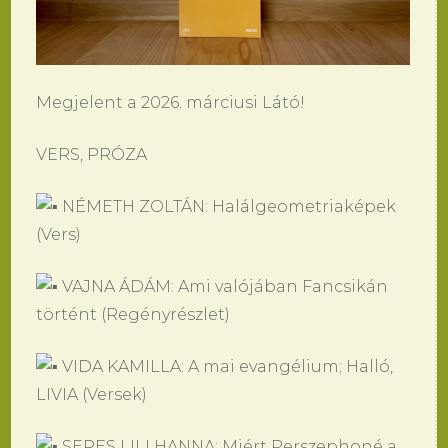
Megjelent a 2026. márciusi Látó!
VERS, PRÓZA
NÉMETH ZOLTÁN: Halálgeometriaképek
(Vers)
VAJNA ÁDÁM: Ami valójában Fancsikán
történt (Regényrészlet)
VIDA KAMILLA: A mai evangélium; Halló,
LIVIA (Versek)
SERES LILI HANNA: Miért Perszephoné a