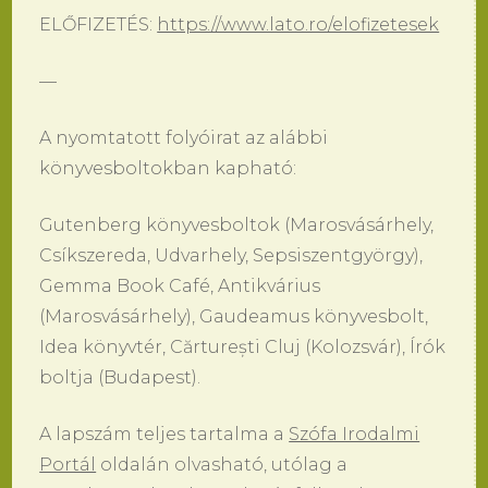
ELŐFIZETÉS:
https://www.lato.ro/elofizetesek
—
A nyomtatott folyóirat az alábbi
könyvesboltokban kapható:
Gutenberg könyvesboltok (Marosvásárhely,
Csíkszereda, Udvarhely, Sepsiszentgyörgy),
Gemma Book Café, Antikvárius
(Marosvásárhely), Gaudeamus könyvesbolt,
Idea könyvtér, Cărturești Cluj (Kolozsvár), Írók
boltja (Budapest).
A lapszám teljes tartalma a
Szófa Irodalmi
Portál
oldalán olvasható, utólag a