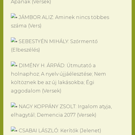
Apának (Versek)
JÁMBOR ALIZ: Aminek nincs többes
száma (Vers)
SEBESTYÉN MIHÁLY: Szőrmentő
(Elbeszélés)
DIMÉNY H. ÁRPÁD: Útmutató a
holnaphoz; A nyelv újjáélesztése; Nem
költöznek be az új lakásokba; Égi
aggodalom (Versek)
NAGY KOPPÁNY ZSOLT: Irgalom atyja,
elhagytál; Demencia 2077 (Versek)
CSABAI LÁSZLÓ: Kerítők (Jelenet)