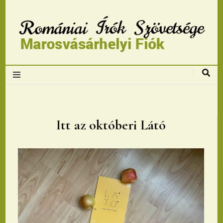
Romániai Írók
Szövetsége,
Marosvásárhelyi
Itt az októberi Látó
fiok