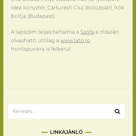
Idea könyvtér, Cărturești Cluj (Kolozsvár), Írók
boltja (Budapest).
A lapszám teljes tartalma a
Szófa
a oldalán
olvasható, utólag a
www.lato.ro
honlapunkra is felkerül.
Bejegyzések
navigációja
Keresés:
LINKAJÁNLÓ