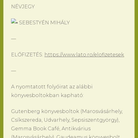
NÉVJEGY
SEBESTYÉN MIHÁLY
—
ELŐFIZETÉS:
https://www.lato.ro/elofizetesek
—
A nyomtatott folyóirat az alábbi
könyvesboltokban kapható:
Gutenberg könyvesboltok (Marosvásárhely,
Csíkszereda, Udvarhely, Sepsiszentgyörgy),
Gemma Book Café, Antikvárius
(Marosvásárhely), Gaudeamus könyvesbolt,