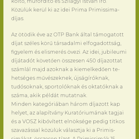
költő, műfordító és Szilágyi István író.
Közülük kerül ki az idei Pri­ma Pri­mis­si­ma-
díjas.
Az ötödik éve az OTP Bank által támo­ga­tott
díjat széles körű társa­dal­mi el­fo­ga­dottság,
fi­gye­lem és el­is­merés övezi. Az idei, ju­bi­le­u­mi
díjátadót követően össze­sen 450 díja­zot­tat
számlál majd azok­nak a ki­emel­kedően te­
hetséges művészek­nek, újságíróknak,
tudósok­nak, spor­tolóknak és ok­tatóknak a
száma, akik példát mu­tat­nak.
Min­den ka­tegóriában három díja­zott kap
he­lyet, az alapítvány Ku­ratóriumának tag­jai
és a VOSZ kibővített elnöksége pe­dig tit­kos
sza­vazással közülük választ­ja ki a Pri­mis­
simákat, össze­sen tízet. A Pri­mis­simák 15,