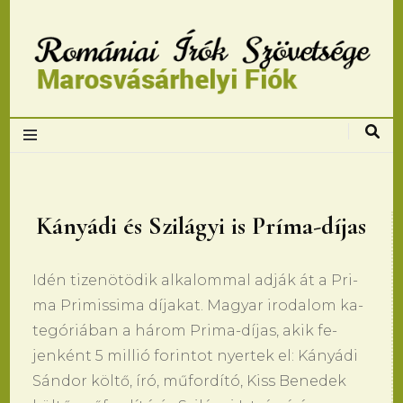
Romániai Írók
Szövetsége,
Marosvásárhelyi
Kányádi és Szilágyi is Príma-díjas
fiok
Idén ti­zenötödik al­ka­lom­mal adják át a Pri­
ma Pri­mis­si­ma díja­kat. Ma­gyar iro­da­lom ka­
tegóriában a három Pri­ma-díjas, akik fe­
jenként 5 mil­lió fo­rin­tot nyer­tek el: Kányádi
Sándor költő, író, műfordító, Kiss Be­ne­dek