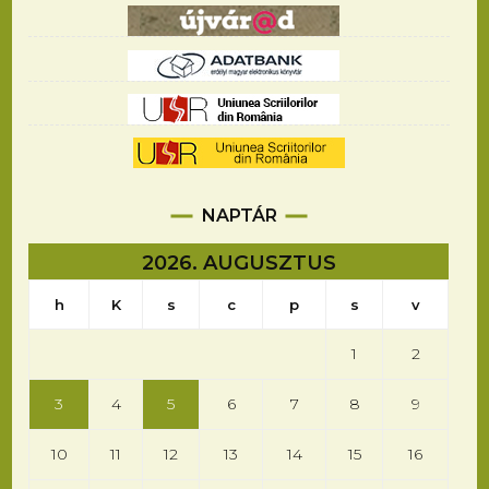
NAPTÁR
2026. AUGUSZTUS
h
K
s
c
p
s
v
1
2
3
4
5
6
7
8
9
10
11
12
13
14
15
16