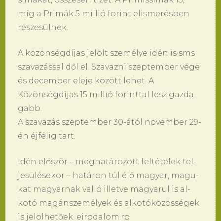
míg a Primák 5 mil­lió fo­rint el­is­merésben
részesülnek.
A közönségdíjas jelölt személye idén is sms
sza­vazással dől el. Sza­vaz­ni szep­tem­ber vége
és de­cem­ber ele­je között le­het. A
Közönségdíjas 15 mil­lió fo­rint­tal lesz gaz­da­
gabb.
A sza­vazás szep­tem­ber 30-ától no­vem­ber 29-
én éjfélig tart.
Idén először – meg­határo­zott feltéte­lek tel­
jesülése­kor – határon túl élő ma­gyar, ma­gu­
kat ma­gyar­nak valló il­let­ve ma­gya­rul is al­
kotó magánszemélyek és al­kotóközösségek
is jelölhetőek. eirodalom.ro