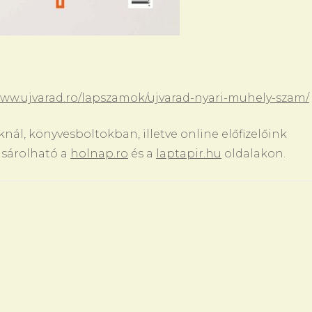
www.ujvarad.ro/lapszamok/ujvarad-nyari-muhely-szam/
nál, könyvesboltokban, illetve online előfizelőink
ásárolható a
holnap.ro
és a
laptapir.hu
oldalakon.