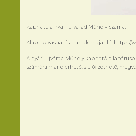
Kapható a nyári Újvárad Műhely-száma.
Alább olvasható a tartalomajánló:
https://
A nyári Újvárad Műhely kapható a lapárusok
számára már elérhető, s előfizethető; megv
Bejegyzések
navigációja