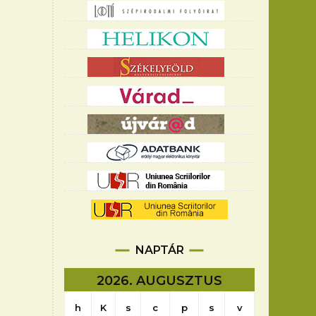
NAPTÁR
2026. AUGUSZTUS
h
K
s
c
p
s
v