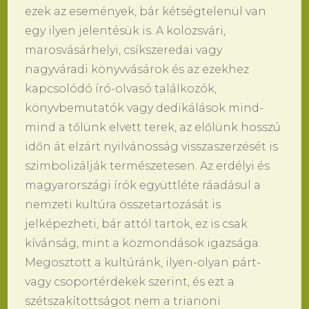
ezek az események, bár kétségtelenül van
egy ilyen jelentésük is. A kolozsvári,
marosvásárhelyi, csíkszeredai vagy
nagyváradi könyvvásárok és az ezekhez
kapcsolódó író-olvasó találkozók,
könyvbemutatók vagy dedikálások mind-
mind a tőlünk elvett terek, az előlünk hosszú
időn át elzárt nyilvánosság visszaszerzését is
szimbolizálják természetesen. Az erdélyi és
magyarországi írók együttléte ráadásul a
nemzeti kultúra összetartozását is
jelképezheti, bár attól tartok, ez is csak
kívánság, mint a közmondások igazsága.
Megosztott a kultúránk, ilyen-olyan párt-
vagy csoportérdekek szerint, és ezt a
szétszakítottságot nem a trianoni