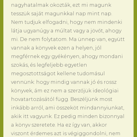
nagyhatalmak okozták, ezt mi magunk
tesszük saját magunkkal nap mint nap.
Nem tudjuk elfogadni, hogy nem mindenki
látja ugyanúgy a múltat vagy a jövőt, ahogy
mi. De nem folytatom. Ma ünnep van, együtt
vannak a könyvek ezen a helyen, jól
megférnek egy gyékényen, ahogy mondani
szokás, és legfeljebb egyetlen
megosztottságot kellene tudomásul
vennünk: hogy mindig vannak jó és rossz
könyvek, ám ez nem a szerzőjük ideológiai
hovatartozásától függ. Beszéljünk most
inkább arról, ami összeköt mindannyiunkat,
akik itt vagyunk. Ez pedig minden bizonnyal
a könyv szeretete. Ha ez így van, akkor
viszont érdemes azt is végiggondolni, nem