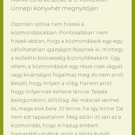
Ünnepi Könyvhét megnyitóján
Őszintén szólva nem hiszek a
közmondásokban. Pontosabban: nem
hiszek abban, hogy a közmondások egy-egy
cáfolhatatlan igazságot fejeznek ki, mintegy
a kollektív bölcsesség bizonyítékaként. Úgy
vélem, a közmondások egy része csak vágyat
vagy kívánságot fogalmaz meg, és nem arról
beszél, hogy milyen a világ, hanem arról,
hogy milyennek kellene lennie. Tessék
belegondolni, állítólag: Aki másnak vermet
ás, maga esik bele. Jó lenne, ha így lenne. De
nem ezt tapasztalom. Meg aztán itt van az a
közmondás, hogy: A hazug embert
hamarabb utolérik, mint a sánta kutyát.