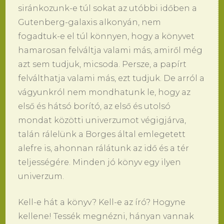
siránkozunk-e túl sokat az utóbbi időben a
Gutenberg-galaxis alkonyán, nem
fogadtuk-e el túl könnyen, hogy a könyvet
hamarosan felváltja valami más, amiről még
azt sem tudjuk, micsoda. Persze, a papírt
felválthatja valami más, ezt tudjuk. De arról a
vágyunkról nem mondhatunk le, hogy az
első és hátsó borító, az első és utolsó
mondat közötti univerzumot végigjárva,
talán rálelünk a Borges által emlegetett
alefre is, ahonnan rálátunk az idő és a tér
teljességére. Minden jó könyv egy ilyen
univerzum.
Kell-e hát a könyv? Kell-e az író? Hogyne
kellene! Tessék megnézni, hányan vannak