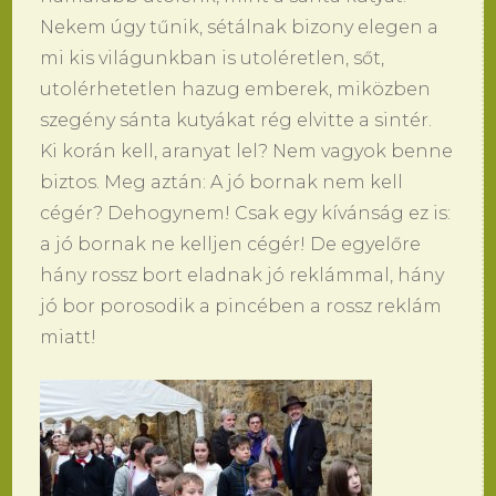
Nekem úgy tűnik, sétálnak bizony elegen a
mi kis világunkban is utoléretlen, sőt,
utolérhetetlen hazug emberek, miközben
szegény sánta kutyákat rég elvitte a sintér.
Ki korán kell, aranyat lel? Nem vagyok benne
biztos. Meg aztán: A jó bornak nem kell
cégér? Dehogynem! Csak egy kívánság ez is:
a jó bornak ne kelljen cégér! De egyelőre
hány rossz bort eladnak jó reklámmal, hány
jó bor porosodik a pincében a rossz reklám
miatt!