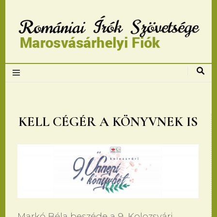
Romániai Írók
Szövetsége,
Marosvásárhelyi
KELL CÉGÉR A KÖNYVNEK IS
fiok
Markó Béla beszéde a 9. Kolozsvári