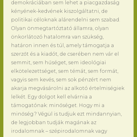
demokráciában sem lehet a piacgazdaság
kényének-kedvének kiszolgáltatni, de
politikai céloknak alárendelni sem szabad.
Olyan önmegtartóztató államra, olyan
önkorlátozó hatalomra van szükség,
határon innen és túl, amely támogatja a
szerzőt és a kiadót, de cserében nem vár el
semmit, sem hűséget, sem ideológiai
elkötelezettséget, sem témát, sem formát,
vagyis sem kevés, sem sok pénzért nem
akarja megvásárolni az alkotó értelmiségiek
lelkét. Egy dolgot kell elvárnia a
támogatónak: minőséget. Hogy mi a
minőség? Végül is tudjuk ezt mindannyian,
de legjobban tudják magának az
irodalomnak – szépirodalomnak vagy