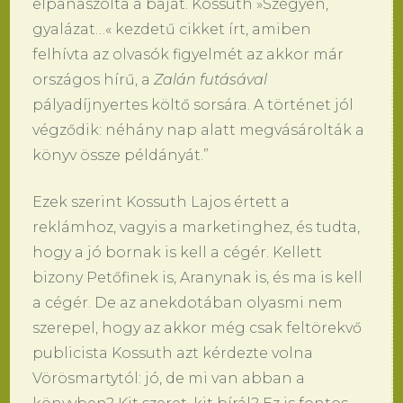
elpanaszolta a baját. Kossuth »Szégyen,
gyalázat…« kezdetű cikket írt, amiben
felhívta az olvasók figyelmét az akkor már
országos hírű, a
Zalán futásával
pályadíjnyertes költő sorsára. A történet jól
végződik: néhány nap alatt megvásárolták a
könyv össze példányát.”
Ezek szerint Kossuth Lajos értett a
reklámhoz, vagyis a marketinghez, és tudta,
hogy a jó bornak is kell a cégér. Kellett
bizony Petőfinek is, Aranynak is, és ma is kell
a cégér. De az anekdotában olyasmi nem
szerepel, hogy az akkor még csak feltörekvő
publicista Kossuth azt kérdezte volna
Vörösmartytól: jó, de mi van abban a