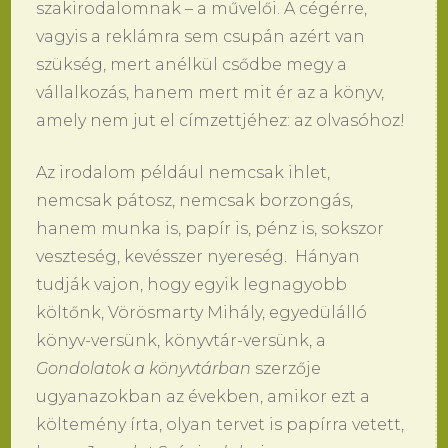
szakirodalomnak – a művelői. A cégérre,
vagyis a reklámra sem csupán azért van
szükség, mert anélkül csődbe megy a
vállalkozás, hanem mert mit ér az a könyv,
amely nem jut el címzettjéhez: az olvasóhoz!
Az irodalom például nemcsak ihlet,
nemcsak pátosz, nemcsak borzongás,
hanem munka is, papír is, pénz is, sokszor
veszteség, kevésszer nyereség. Hányan
tudják vajon, hogy egyik legnagyobb
költőnk, Vörösmarty Mihály, egyedülálló
könyv-versünk, könyvtár-versünk, a
Gondolatok a könyvtárban
szerzője
ugyanazokban az években, amikor ezt a
költemény írta, olyan tervet is papírra vetett,