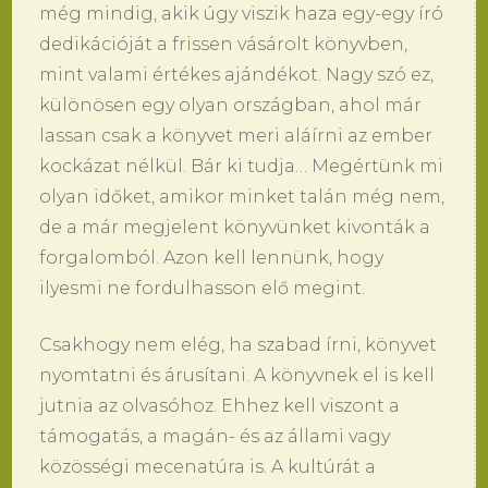
még mindig, akik úgy viszik haza egy-egy író
dedikációját a frissen vásárolt könyvben,
mint valami értékes ajándékot. Nagy szó ez,
különösen egy olyan országban, ahol már
lassan csak a könyvet meri aláírni az ember
kockázat nélkül. Bár ki tudja… Megértünk mi
olyan időket, amikor minket talán még nem,
de a már megjelent könyvünket kivonták a
forgalomból. Azon kell lennünk, hogy
ilyesmi ne fordulhasson elő megint.
Csakhogy nem elég, ha szabad írni, könyvet
nyomtatni és árusítani. A könyvnek el is kell
jutnia az olvasóhoz. Ehhez kell viszont a
támogatás, a magán- és az állami vagy
közösségi mecenatúra is. A kultúrát a