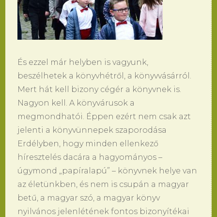
És ezzel már helyben is vagyunk,
beszélhetek a könyvhétről, a könyvvásárról.
Mert hát kell bizony cégér a könyvnek is.
Nagyon kell. A könyvárusok a
megmondhatói. Éppen ezért nem csak azt
jelenti a könyvünnepek szaporodása
Erdélyben, hogy minden ellenkező
híresztelés dacára a hagyományos –
úgymond „papíralapú” – könyvnek helye van
az életünkben, és nem is csupán a magyar
betű, a magyar szó, a magyar könyv
nyilvános jelenlétének fontos bizonyítékai