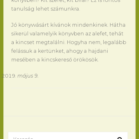
könyvben? Kit szeret, kit bírál? Ez is fontos
tanulság lehet számunkra.
Jó könyvvásárt kívánok mindenkinek. Hátha
sikerül valamelyik könyvben az alefet, tehát
a kincset megtalálni. Hogyha nem, legalább
felássuk a kertünket, ahogy a hajdani
mesében a kincskereső örökösök.
május 9.
Bejegyzések
navigációja