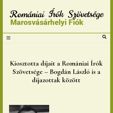
Romániai Írók
Szövetsége,
Marosvásárhelyi
Kiosztotta díjait a Romániai Írók
Szövetsége – Bogdán László is a
fiok
díjazottak között