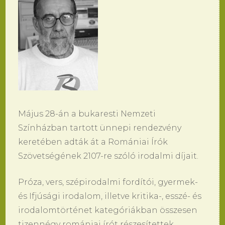
Május 28-án a bukaresti Nemzeti
Színházban tartott ünnepi rendezvény
keretében adták át a Romániai Írók
Szövetségének 2107-re szóló irodalmi díjait.
Próza, vers, szépirodalmi fordítói, gyermek-
és Ifjúsági irodalom, illetve kritika-, esszé- és
irodalomtörténet kategóriákban összesen
tizennégy romániai írót részesítettek