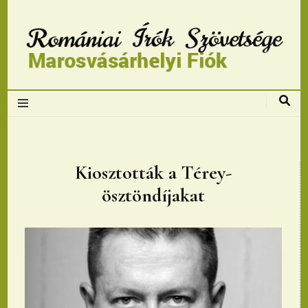
Romániai Írók
Szövetsége,
Marosvásárhelyi
Kiosztották a Térey-
ösztöndíjakat
fiok