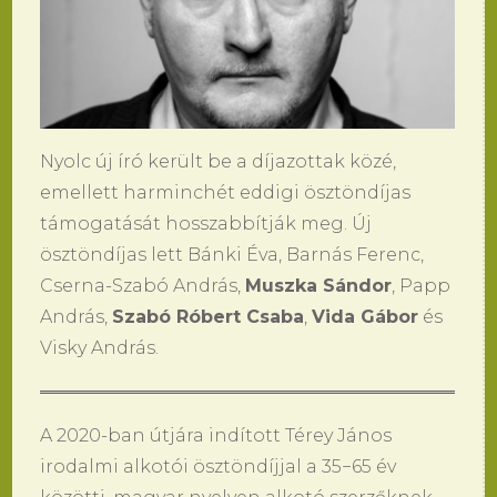
Nyolc új író került be a díjazottak közé,
emellett harminchét eddigi ösztöndíjas
támogatását hosszabbítják meg. Új
ösztöndíjas lett Bánki Éva, Barnás Ferenc,
Cserna-Szabó András,
Muszka Sándor
, Papp
András,
Szabó Róbert Csaba
,
Vida Gábor
és
Visky András.
A 2020-ban útjára indított Térey János
irodalmi alkotói ösztöndíjjal a 35−65 év