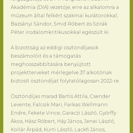
Akadémia (DIA) vezetője, erre az alkalomra a
múzeum által felkért szakmai kurátorokkal,
Bazsányi Sándor, Smid Róbert és Szirák
Péter irodalomkritikusokkal egészült ki.
A bizottság az eddigi ösztöndíjasok
beszámolóit és a támogatás
meghosszabbítására benyújtott
projektterveket mérlegelve 37 alkotónak
biztosít ösztöndíjat folytatólagosan 2022-re:
Ösztöndíjas marad Bartis Attila, Csender
Levente, Falcsik Mari, Farkas Wellmann
Endre, Fekete Vince, Garaczi László, Győrffy
Ákos, Hász Róbert, Háy János, Jenei László,
Kollár Árpád, Kürti László, Lackfi János,