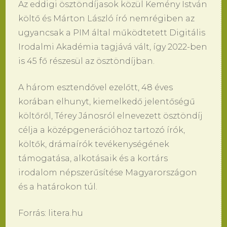
Az eddigi ösztöndíjasok közül Kemény István
költő és Márton László író nemrégiben az
ugyancsak a PIM által működtetett Digitális
Irodalmi Akadémia tagjává vált, így 2022-ben
is 45 fő részesül az ösztöndíjban.
A három esztendővel ezelőtt, 48 éves
korában elhunyt, kiemelkedő jelentőségű
költőről, Térey Jánosról elnevezett ösztöndíj
célja a középgenerációhoz tartozó írók,
költők, drámaírók tevékenységének
támogatása, alkotásaik és a kortárs
irodalom népszerűsítése Magyarországon
és a határokon túl.
Forrás: litera.hu