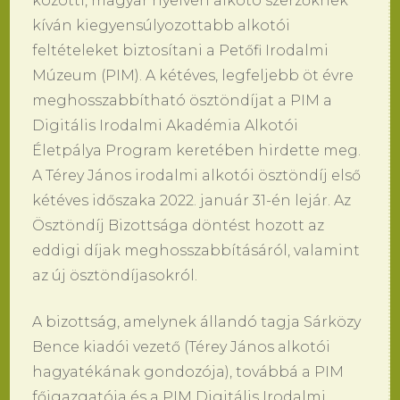
közötti, magyar nyelven alkotó szerzőknek
kíván kiegyensúlyozottabb alkotói
feltételeket biztosítani a Petőfi Irodalmi
Múzeum (PIM). A kétéves, legfeljebb öt évre
meghosszabbítható ösztöndíjat a PIM a
Digitális Irodalmi Akadémia Alkotói
Életpálya Program keretében hirdette meg.
A Térey János irodalmi alkotói ösztöndíj első
kétéves időszaka 2022. január 31-én lejár. Az
Ösztöndíj Bizottsága döntést hozott az
eddigi díjak meghosszabbításáról, valamint
az új ösztöndíjasokról.
A bizottság, amelynek állandó tagja Sárközy
Bence kiadói vezető (Térey János alkotói
hagyatékának gondozója), továbbá a PIM
főigazgatója és a PIM Digitális Irodalmi