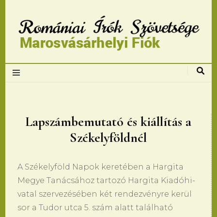
Romániai Írók
Szövetsége,
Marosvásárhelyi
Lapszámbemutató és kiállítás a
Székelyföldnél
fiok
A Székelyföld Na­pok ke­retében a Har­gi­ta
Me­gye Tanácsához tar­tozó Har­gi­ta Kiadóhi­
va­tal szer­vezésében két ren­dezvényre kerül
sor a Tu­dor utca 5. szám alatt található