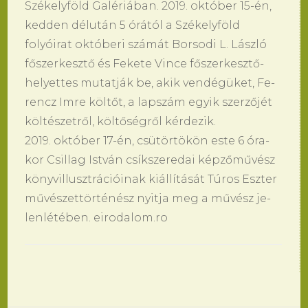
Székelyföld Galériában. 2019. október 15-én,
ked­den délután 5 órától a Székelyföld
folyóirat októberi számát Bor­so­di L. László
főszer­kesztő és Fe­ke­te Vin­ce főszer­kesztő-
he­lyet­tes mu­tatják be, akik vendégüket, Fe­
rencz Imre költőt, a lap­szám egyik szerzőjét
költészetről, költőségről kérde­zik.
2019. október 17-én, csütörtökön este 6 óra­
kor Csil­lag István csíksze­re­dai képzőművész
könyv­il­lusztrációinak kiállítását Túros Esz­ter
művészettörténész nyit­ja meg a művész je­
lenlétében. eirodalom.ro
Bejegyzések
navigációja