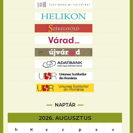
NAPTÁR
2026. AUGUSZTUS
h
K
s
c
p
s
v