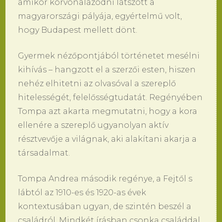
amikor körvonalazódni látszott a
magyarországi pályája, egyértelmű volt,
hogy Budapest mellett dönt.
Gyermek nézőpontjából történetet mesélni
kihívás – hangzott el a szerzői esten, hiszen
nehéz elhitetni az olvasóval a szereplő
hitelességét, felelősségtudatát. Regényében
Tompa azt akarta megmutatni, hogy a kora
ellenére a szereplő ugyanolyan aktív
résztvevője a világnak, aki alakítani akarja a
társadalmat.
Tompa Andrea második regénye, a Fejtől s
lábtól az 1910-es és 1920-as évek
kontextusában ugyan, de szintén beszél a
családról. Mindkét írásban csonka családdal