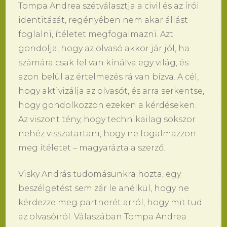
Tompa Andrea szétválasztja a civil és az írói
identitását, regényében nem akar állást
foglalni, ítéletet megfogalmazni. Azt
gondolja, hogy az olvasó akkor jár jól, ha
számára csak fel van kínálva egy világ, és
azon belül az értelmezés rá van bízva. A cél,
hogy aktivizálja az olvasót, és arra serkentse,
hogy gondolkozzon ezeken a kérdéseken.
Az viszont tény, hogy technikailag sokszor
nehéz visszatartani, hogy ne fogalmazzon
meg ítéletet – magyarázta a szerző.
Visky András tudomásunkra hozta, egy
beszélgetést sem zár le anélkül, hogy ne
kérdezze meg partnerét arról, hogy mit tud
az olvasóiról. Válaszában Tompa Andrea