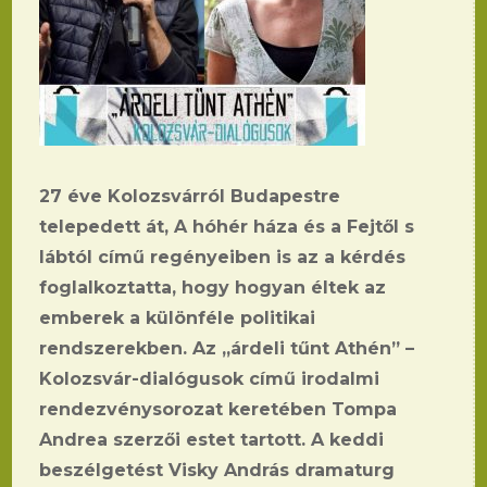
27 éve Kolozsvárról Budapestre
telepedett át, A hóhér háza és a Fejtől s
lábtól című regényeiben is az a kérdés
foglalkoztatta, hogy hogyan éltek az
emberek a különféle politikai
rendszerekben. Az „árdeli tűnt Athén” –
Kolozsvár-dialógusok című irodalmi
rendezvénysorozat keretében Tompa
Andrea szerzői estet tartott. A keddi
beszélgetést Visky András dramaturg