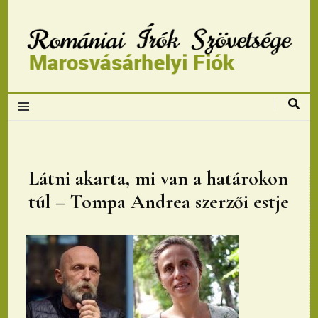
Romániai Írók
Szövetsége,
Marosvásárhelyi
Látni akarta, mi van a határokon
túl – Tompa Andrea szerzői estje
fiok