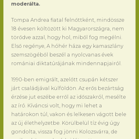
moderálta.
Tompa Andrea fiatal felnőttként, mindössze
18 évesen költözött ki Magyarországra, nem
törődve azzal, hogy hol, miből fog megélni.
Első regénye, A hóhér háza egy kamaszlány
szemszögéből beszél a nyolcvanas évek
romániai diktatúrájának mindennapjairól.
1990-ben emigrált, azelőtt csupán kétszer
járt családjával külföldön. Az erős bezártság
érzése jut eszébe erről az időszakról, mesélte
az író. Kíváncsi volt, hogy mi lehet a
határokon túl, vakon és lelkesen vágott bele
az új élethelyzetbe. Körülbelül tíz évig úgy
gondolta, vissza fog jönni Kolozsvárra, de