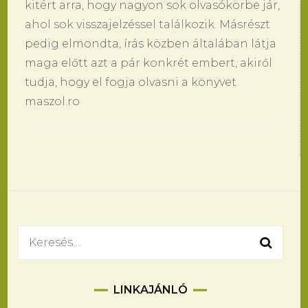
kitért arra, hogy nagyon sok olvasókörbe jár,
ahol sok visszajelzéssel találkozik. Másrészt
pedig elmondta, írás közben általában látja
maga előtt azt a pár konkrét embert, akiről
tudja, hogy el fogja olvasni a könyvet.
maszol.ro
Bejegyzések
navigációja
Keresés:
LINKAJÁNLÓ