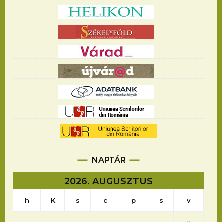
NAPTÁR
2026. AUGUSZTUS
h
K
s
c
p
s
v