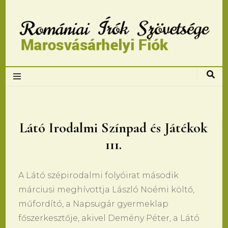
Romániai Írók
Szövetsége,
Marosvásárhelyi
Látó Irodalmi Színpad és Játékok
111.
fiok
A Látó szépirodalmi folyóirat második
márciusi meghívottja László Noémi költő,
műfordító, a Napsugár gyermeklap
főszerkesztője, akivel Demény Péter, a Látó