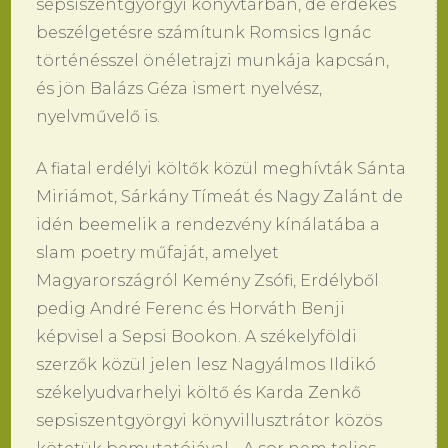
sepsiszentgyörgyi könyvtárban, de érdekes
beszélgetésre számítunk Romsics Ignác
történésszel önéletrajzi munkája kapcsán,
és jön Balázs Géza ismert nyelvész,
nyelvművelő is.
A fiatal erdélyi költők közül meghívták Sánta
Miriámot, Sárkány Tímeát és Nagy Zalánt de
idén beemelik a rendezvény kínálatába a
slam poetry műfaját, amelyet
Magyarországról Kemény Zsófi, Erdélyből
pedig André Ferenc és Horváth Benji
képvisel a Sepsi Bookon. A székelyföldi
szerzők közül jelen lesz Nagyálmos Ildikó
székelyudvarhelyi költő és Karda Zenkő
sepsiszentgyörgyi könyvillusztrátor közös