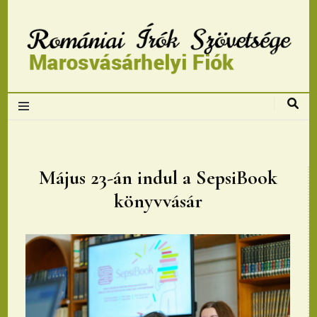
Romániai Írók
Szövetsége,
Marosvásárhelyi
Május 23-án indul a SepsiBook
könyvvásár
fiok