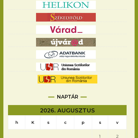
NAPTÁR
2026. AUGUSZTUS
h
K
s
c
p
s
v
1
2