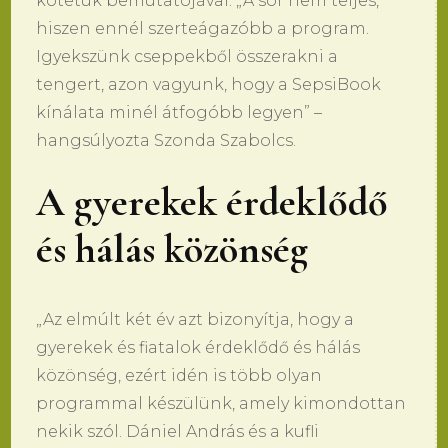
kötetük bemutatójával. „A sor nem teljes,
hiszen ennél szerteágazóbb a program.
Igyekszünk cseppekből összerakni a
tengert, azon vagyunk, hogy a SepsiBook
kínálata minél átfogóbb legyen” –
hangsúlyozta Szonda Szabolcs.
A gyerekek érdeklődő
és hálás közönség
„Az elmúlt két év azt bizonyítja, hogy a
gyerekek és fiatalok érdeklődő és hálás
közönség, ezért idén is több olyan
programmal készülünk, amely kimondottan
nekik szól. Dániel András és a kufli