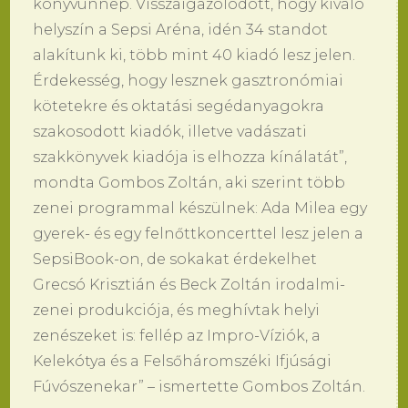
könyvünnep. Visszaigazolódott, hogy kiváló
helyszín a Sepsi Aréna, idén 34 standot
alakítunk ki, több mint 40 kiadó lesz jelen.
Érdekesség, hogy lesznek gasztronómiai
kötetekre és oktatási segédanyagokra
szakosodott kiadók, illetve vadászati
szakkönyvek kiadója is elhozza kínálatát”,
mondta Gombos Zoltán, aki szerint több
zenei programmal készülnek: Ada Milea egy
gyerek- és egy felnőttkoncerttel lesz jelen a
SepsiBook-on, de sokakat érdekelhet
Grecsó Krisztián és Beck Zoltán irodalmi-
zenei produkciója, és meghívtak helyi
zenészeket is: fellép az Impro-Víziók, a
Kelekótya és a Felsőháromszéki Ifjúsági
Fúvószenekar” – ismertette Gombos Zoltán.