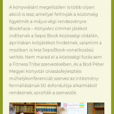
A könyvvásárt megelőzően is több olyan
akció is lesz, amellyel felhívják a közönség
figyelmét a május végi rendezvényre.
BookFace – KönyvArc címmel játékot
indítanak a Sepsi Book közösségi oldalán,
áprilisban kvízjátékot hirdetnek, valamint a
moziban is lesz SepsiBook-vonatkozású
vetítés. Nem marad el a közösségi futás sem
a Fitness Tribe szervezésében, és a Bod Péter
Megyei Könyvtár olvasásfejlesztési
műhelykonferenciát szervez az intézmény
fennállásának 50. évfordulója alkalmából
rendeznek, sorolták a szervezők.