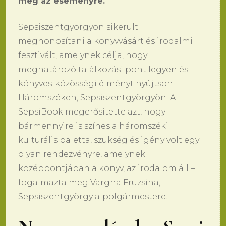
meg az eseményre.
Sepsiszentgyörgyön sikerült
meghonosítani a könyvvásárt és irodalmi
fesztivált, amelynek célja, hogy
meghatározó találkozási pont legyen és
könyves-közösségi élményt nyújtson
Háromszéken, Sepsiszentgyörgyön. A
SepsiBook megerősítette azt, hogy
bármennyire is színes a háromszéki
kulturális paletta, szükség és igény volt egy
olyan rendezvényre, amelynek
középpontjában a könyv, az irodalom áll –
fogalmazta meg Vargha Fruzsina,
Sepsiszentgyörgy alpolgármestere.