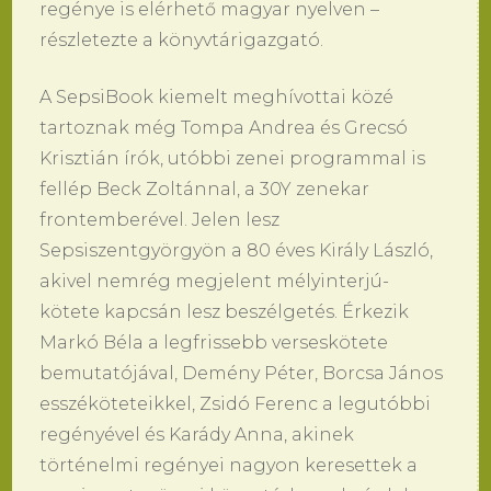
regénye is elérhető magyar nyelven –
részletezte a könyvtárigazgató.
A SepsiBook kiemelt meghívottai közé
tartoznak még Tompa Andrea és Grecsó
Krisztián írók, utóbbi zenei programmal is
fellép Beck Zoltánnal, a 30Y zenekar
frontemberével. Jelen lesz
Sepsiszentgyörgyön a 80 éves Király László,
akivel nemrég megjelent mélyinterjú-
kötete kapcsán lesz beszélgetés. Érkezik
Markó Béla a legfrissebb verseskötete
bemutatójával, Demény Péter, Borcsa János
esszéköteteikkel, Zsidó Ferenc a legutóbbi
regényével és Karády Anna, akinek
történelmi regényei nagyon keresettek a