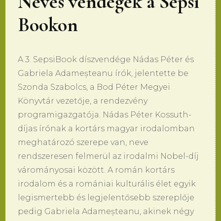
Neves vendégek a Sepsi
Bookon
A 3. SepsiBook díszvendége Nádas Péter és
Gabriela Adameșteanu írók, jelentette be
Szonda Szabolcs, a Bod Péter Megyei
Könyvtár vezetője, a rendezvény
programigazgatója. Nádas Péter Kossuth-
díjas írónak a kortárs magyar irodalomban
meghatározó szerepe van, neve
rendszeresen felmerül az irodalmi Nobel-díj
várományosai között. A román kortárs
irodalom és a romániai kulturális élet egyik
legismertebb és legjelentősebb szereplője
pedig Gabriela Adameșteanu, akinek négy