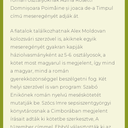
román osztályoknak Adina Rosetti
Domnișoara Poimâine și joaca de-a Timpul
című meseregényét adják át.
A fiatalok találkozhatnak Alex Moldovan
kolozsvári szerzővel is, akiknek egyik
meseregényét gyakran kapják
háziolvasmányként az 5-6. osztályosok, a
kötet most magyarul is megjelent, így mind
a magyar, mind a román
gyerekközönséggel beszélgetni fog. Két
helyi szerzővel is van program: Szabó
Enikőnek román nyelvű meséskötetét
mutatják be. Szőcs Imre sepsiszentgyörgyi
könyvtárosnak a Cimborában megjelent
írásait adták ki kötetbe szerkesztve, A
tűzember címmel. Ebből választották ki az