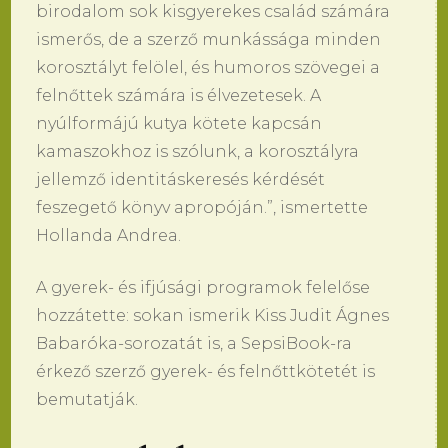
birodalom sok kisgyerekes család számára
ismerős, de a szerző munkássága minden
korosztályt felölel, és humoros szövegei a
felnőttek számára is élvezetesek. A
nyúlformájú kutya kötete kapcsán
kamaszokhoz is szólunk, a korosztályra
jellemző identitáskeresés kérdését
feszegető könyv apropóján.”, ismertette
Hollanda Andrea.
A gyerek- és ifjúsági programok felelőse
hozzátette: sokan ismerik Kiss Judit Ágnes
Babaróka-sorozatát is, a SepsiBook-ra
érkező szerző gyerek- és felnőttkötetét is
bemutatják.