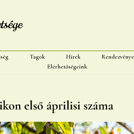
sége, Marosvásárhelyi fiok
őség
Tagok
Hírek
Rendezvénye
Elérhetőségeink
kon első áprilisi száma