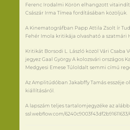
Ferenc Irodalmi Körön elhangzott vitaindít
Császár Irma Tímea fordításában közöljük.
A Kinematográfban Papp Attila Zsolt ír Tud
Fehér Imola kritikája olvasható a szatmári 
Kritikát Borsodi L. László közöl Vári Csaba
jegyez Gaal György A kolozsvári országos K
Medgyesi Emese Túloldalt semmi című regé
Az Amplitúdóban Jakabffy Tamás esszéje o
kiállításáról.
A lapszám teljes tartalomjegyzéke az alábbi
ssl.webflow.com/6240c9003f43df2b916116