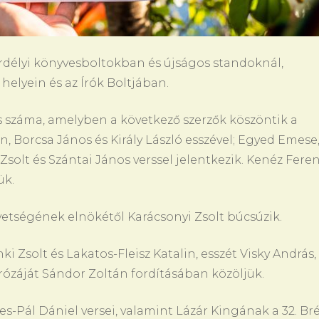
rdélyi könyvesboltokban és újságos standoknál,
elyein és az Írók Boltjában.
es száma, amelyben a következő szerzők köszöntik a
n, Borcsa János és Király László esszével; Egyed Emese
Zsolt és Szántai János verssel jelentkezik. Kenéz Fere
ük.
vetségének elnökétől Karácsonyi Zsolt búcsúzik.
i Zsolt és Lakatos-Fleisz Katalin, esszét Visky András,
rózáját Sándor Zoltán fordításában közöljük.
s-Pál Dániel versei, valamint Lázár Kingának a 32. Br