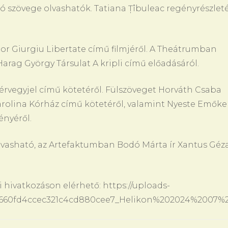
ó szövege olvashatók. Tatiana Țîbuleac regényrészlet
or Giurgiu Libertate című filmjéről. A Theátrumban
Harag György Társulat A kripli című előadásáról.
 Vérvegyjel című kötetéről. Fülszöveget Horváth Csaba
arolina Kórház című kötetéről, valamint Nyeste Emőke 
nyéről.
lvasható, az Artefaktumban Bodó Márta ír Xantus Géz
 hivatkozáson elérhető: https://uploads-
33/660fd4ccec321c4cd880cee7_Helikon%202024%2007%