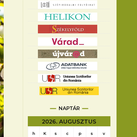
NAPTÁR
2026. AUGUSZTUS
h
K
s
c
p
s
v