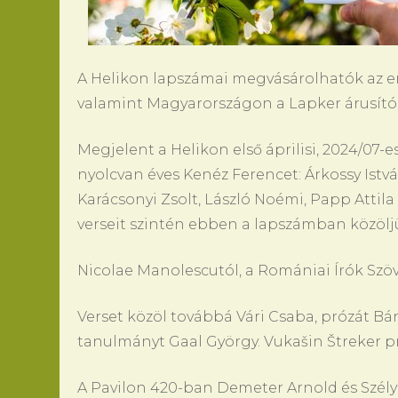
A Helikon lapszámai megvásárolhatók az e
valamint Magyarországon a Lapker árusító h
Megjelent a Helikon első áprilisi, 2024/07-
nyolcvan éves Kenéz Ferencet: Árkossy Istvá
Karácsonyi Zsolt, László Noémi, Papp Attila 
verseit szintén ebben a
lapszámban közölj
Nicolae Manolescutól, a Romániai Írók Szö
Verset közöl továbbá Vári Csaba, prózát Bánk
tanulmányt Gaal György. Vukašin Štreker p
A Pavilon 420-ban Demeter Arnold és Szélye