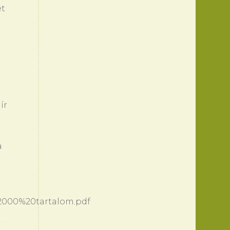
ét
ír
a
2000%20tartalom.pdf