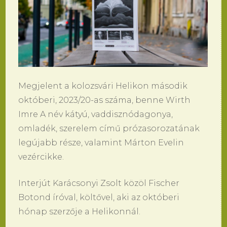
Megjelent a kolozsvári Helikon második
októberi, 2023/20-as száma, benne Wirth
Imre A név kátyú, vaddisznódagonya,
omladék, szerelem című prózasorozatának
legújabb része, valamint Márton Evelin
vezércikke.
Interjút Karácsonyi Zsolt közöl Fischer
Botond íróval, költővel, aki az októberi
hónap szerzője a Helikonnál.