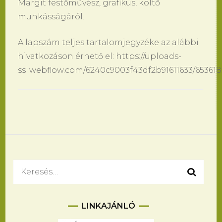
Margit festőművész, grafikus, költő
munkásságáról.
A lapszám teljes tartalomjegyzéke az alábbi
hivatkozáson érhető el: https://uploads-
ssl.webflow.com/6240c9003f43df2b91611633/6536
Bejegyzések
navigációja
Keresés:
LINKAJÁNLÓ