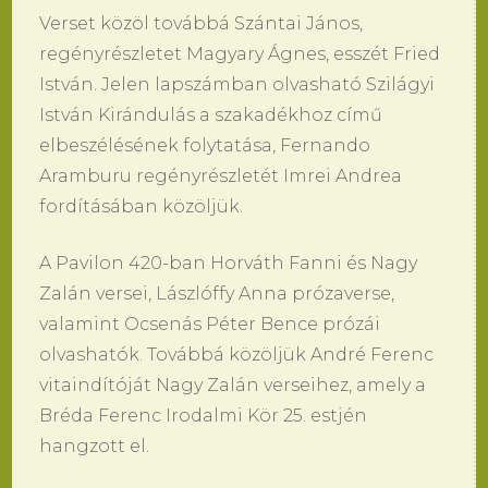
Verset közöl továbbá Szántai János,
regényrészletet Magyary Ágnes, esszét Fried
István. Jelen lapszámban olvasható Szilágyi
István Kirándulás a szakadékhoz című
elbeszélésének folytatása, Fernando
Aramburu regényrészletét Imrei Andrea
fordításában közöljük.
A Pavilon 420-ban Horváth Fanni és Nagy
Zalán versei, Lászlóffy Anna prózaverse,
valamint Ocsenás Péter Bence prózái
olvashatók. Továbbá közöljük André Ferenc
vitaindítóját Nagy Zalán verseihez, amely a
Bréda Ferenc Irodalmi Kör 25. estjén
hangzott el.