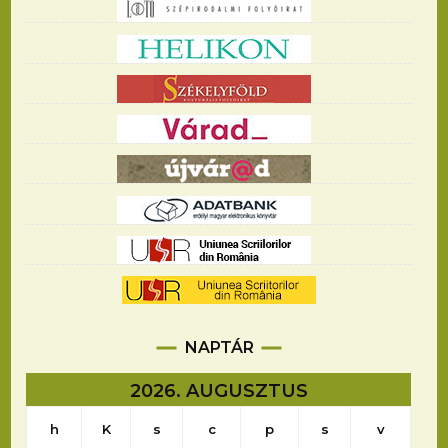
NAPTÁR
2026. AUGUSZTUS
h
K
s
c
p
s
v