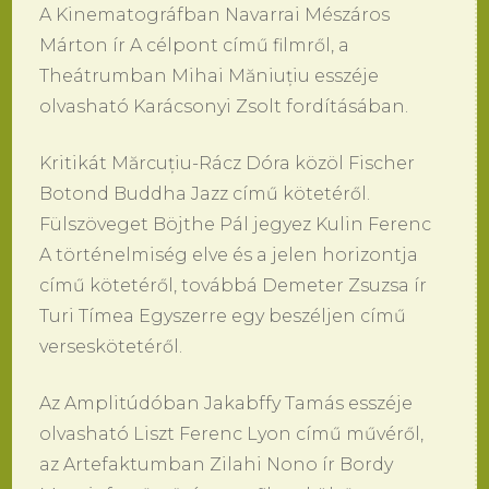
A Kinematográfban Navarrai Mészáros
Márton ír A célpont című filmről, a
Theátrumban Mihai Măniuțiu esszéje
olvasható Karácsonyi Zsolt fordításában.
Kritikát Mărcuțiu-Rácz Dóra közöl Fischer
Botond Buddha Jazz című kötetéről.
Fülszöveget Böjthe Pál jegyez Kulin Ferenc
A történelmiség elve és a jelen horizontja
című kötetéről, továbbá Demeter Zsuzsa ír
Turi Tímea Egyszerre egy beszéljen című
verseskötetéről.
Az Amplitúdóban Jakabffy Tamás esszéje
olvasható Liszt Ferenc Lyon című művéről,
az Artefaktumban Zilahi Nono ír Bordy