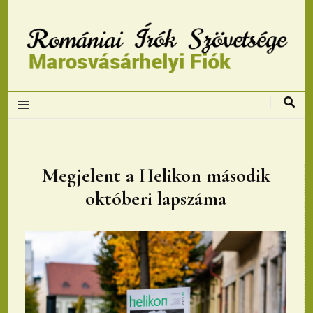
Romániai Írók
Szövetsége,
Marosvásárhelyi
Megjelent a Helikon második
októberi lapszáma
fiok