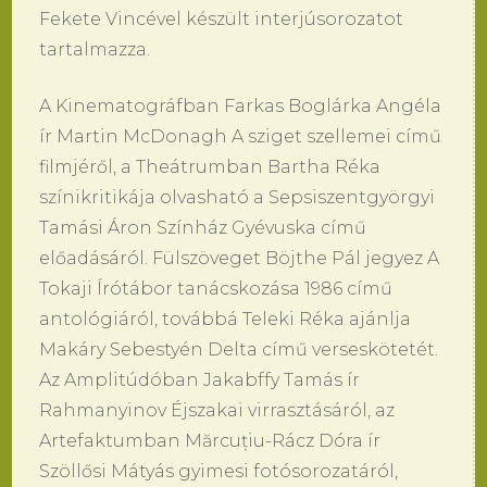
Fekete Vincével készült interjúsorozatot
tartalmazza.
A Kinematográfban Farkas Boglárka Angéla
ír Martin McDonagh A sziget szellemei című
filmjéről, a Theátrumban Bartha Réka
színikritikája olvasható a Sepsiszentgyörgyi
Tamási Áron Színház Gyévuska című
előadásáról. Fülszöveget Böjthe Pál jegyez A
Tokaji Írótábor tanácskozása 1986 című
antológiáról, továbbá Teleki Réka ajánlja
Makáry Sebestyén Delta című verseskötetét.
Az Amplitúdóban Jakabffy Tamás ír
Rahmanyinov Éjszakai virrasztásáról, az
Artefaktumban Mărcuțiu-Rácz Dóra ír
Szöllősi Mátyás gyimesi fotósorozatáról,