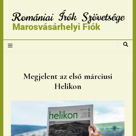
Romániai Írók
Szövetsége,
Marosvásárhelyi
Megjelent az első márciusi
Helikon
fiok