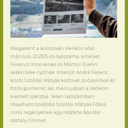
Megjelent a kolozsvári Helikon első
márciusi, 2023/5-ös lapszáma, amelyet
Ferencz Imre versei és Márton Evelin
vezércikke nyitnak. Interjút André Ferenc
közöl Szöllősi Mátyás költővel, prózaíróval és
fotóriporterrel, aki márciusban a Helikon
kiemelt szerzője. Jelen lapszámban
olvasható továbbá Szöllősi Mátyás Fóbia
című regényének egy részlete Ápolási
osztály címmel.