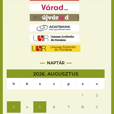
NAPTÁR
2026. AUGUSZTUS
h
K
s
c
p
s
v
1
2
3
4
5
6
7
8
9