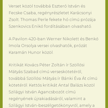
Verset közöl továbbá Eszteró István és
Fecske Csaba, regényrészletet Karácsonyi
Zsolt. Thomas Perle fekete hó
című prózája
Szenkovics Enikő fordításában olvasható.
A Pavilon 420-ban Werner Nikolett és Benkő
Imola Orsolya versei olvashatók, prózát
Karamán Hunor közöl.
Kritikát Kovács Péter Zoltán ír Szöllősi
Mátyás Szabad című verseskötetéről,
továbbá Szöllősi Mátyás ír Bánki Éva Át című
kötetéről. Kettős kritikát Antal Balázs közöl
Szilágyi István Agancsbozót című
regényének újrakiadásáról, valamint a
Szilágyi István-beszélgetőkönyvről, amely a