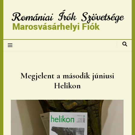
Romániai Írók
Szövetsége,
Marosvásárhelyi
Megjelent a második júniusi
Helikon
fiok