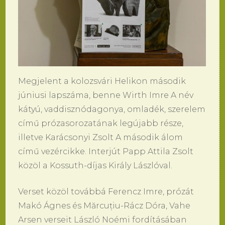
Megjelent a kolozsvári Helikon második
júniusi lapszáma, benne Wirth Imre A név
kátyú, vaddisznódagonya, omladék, szerelem
című prózasorozatának legújabb része,
illetve Karácsonyi Zsolt A második álom
című vezércikke. Interjút Papp Attila Zsolt
közöl a Kossuth-díjas Király Lászlóval.
Verset közöl továbbá Ferencz Imre, prózát
Makó Ágnes és Mărcuțiu-Rácz Dóra, Vahe
Arsen verseit László Noémi fordításában