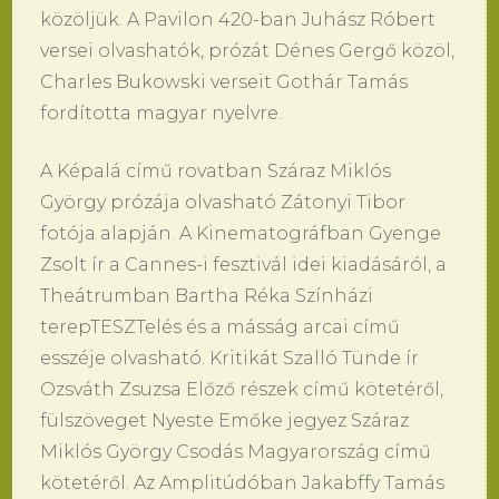
közöljük. A Pavilon 420-ban Juhász Róbert
versei olvashatók, prózát Dénes Gergő közöl,
Charles Bukowski verseit Gothár Tamás
fordította magyar nyelvre.
A Képalá című rovatban Száraz Miklós
György prózája olvasható Zátonyi Tibor
fotója alapján. A Kinematográfban Gyenge
Zsolt ír a Cannes-i fesztivál idei kiadásáról, a
Theátrumban Bartha Réka Színházi
terepTESZTelés és a másság arcai című
esszéje olvasható. Kritikát Szalló Tünde ír
Ozsváth Zsuzsa Előző részek című kötetéről,
fülszöveget Nyeste Emőke jegyez Száraz
Miklós György Csodás Magyarország című
kötetéről. Az Amplitúdóban Jakabffy Tamás