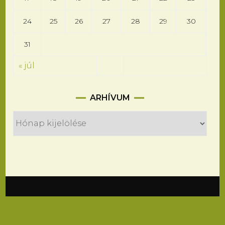
24
25
26
27
28
29
30
31
« júl
Arhívum
ARHÍVUM