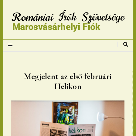
Romániai Írók
Szövetsége,
Marosvásárhelyi
Megjelent az első februári
Helikon
fiok