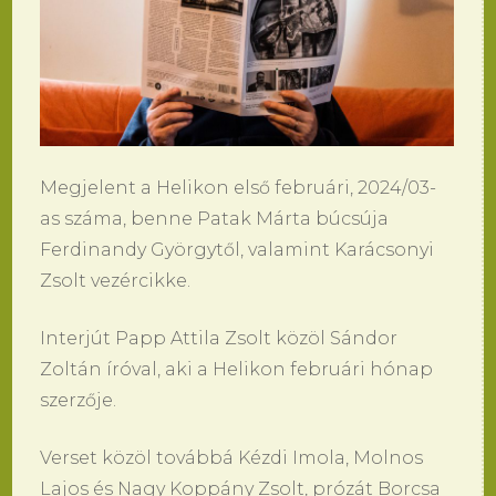
Megjelent a Helikon első februári, 2024/03-
as száma, benne Patak Márta búcsúja
Ferdinandy Györgytől, valamint Karácsonyi
Zsolt vezércikke.
Interjút Papp Attila Zsolt közöl Sándor
Zoltán íróval, aki a Helikon februári hónap
szerzője.
Verset közöl továbbá Kézdi Imola, Molnos
Lajos és Nagy Koppány Zsolt, prózát Borcsa