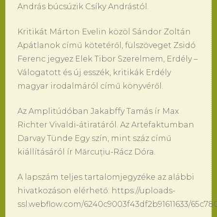
András búcsúzik Csíky Andrástól.
Kritikát Márton Evelin közöl Sándor Zoltán
Apátlanok című kötetéről, fülszöveget Zsidó
Ferenc jegyez Elek Tibor Szerelmem, Erdély –
Válogatott és új esszék, kritikák Erdély
magyar irodalmáról című könyvéről.
Az Amplitúdóban Jakabffy Tamás ír Max
Richter Vivaldi-átiratáról. Az Artefaktumban
Darvay Tünde Egy szín, mint száz című
kiállításáról ír Mărcuțiu-Rácz Dóra.
A lapszám teljes tartalomjegyzéke az alábbi
hivatkozáson elérhető: https://uploads-
ssl.webflow.com/6240c9003f43df2b91611633/65