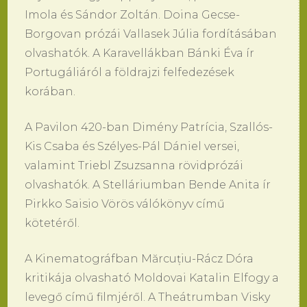
Imola és Sándor Zoltán. Doina Gecse-
Borgovan prózái Vallasek Júlia fordításában
olvashatók. A Karavellákban Bánki Éva ír
Portugáliáról a földrajzi felfedezések
korában.
A Pavilon 420-ban Dimény Patrícia, Szallós-
Kis Csaba és Szélyes-Pál Dániel versei,
valamint Triebl Zsuzsanna rövidprózái
olvashatók. A Stelláriumban Bende Anita ír
Pirkko Saisio Vörös válókönyv című
kötetéről.
A Kinematográfban Mărcuțiu-Rácz Dóra
kritikája olvasható Moldovai Katalin Elfogy a
levegő című filmjéről. A Theátrumban Visky