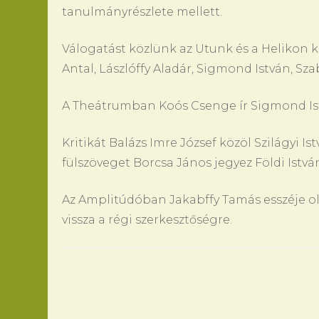
tanulmányrészlete mellett.
Válogatást közlünk az Utunk és a Helikon ko
Antal, Lászlóffy Aladár, Sigmond István, Sza
A Theátrumban Koós Csenge ír Sigmond Ist
Kritikát Balázs Imre József közöl Szilágyi 
fülszöveget Borcsa János jegyez Földi Istvá
Az Amplitúdóban Jakabffy Tamás esszéje ol
vissza a régi szerkesztőségre.
Bejegyzések
navigációja