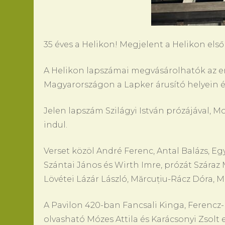
35 éves a Helikon! Megjelent a Helikon első
A Helikon lapszámai megvásárolhatók az e
Magyarországon a Lapker árusító helyein és
Jelen lapszám Szilágyi István prózájával, Mo
indul.
Verset közöl André Ferenc, Antal Balázs, Egy
Szántai János és Wirth Imre, prózát Száraz 
Lövétei Lázár László, Mărcuțiu-Rácz Dóra, M
A Pavilon 420-ban Fancsali Kinga, Ferencz-N
olvasható Mózes Attila és Karácsonyi Zsolt 