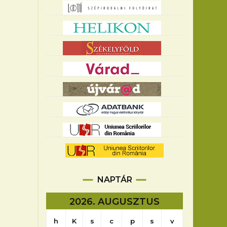
NAPTÁR
2026. AUGUSZTUS
h
K
s
c
p
s
v