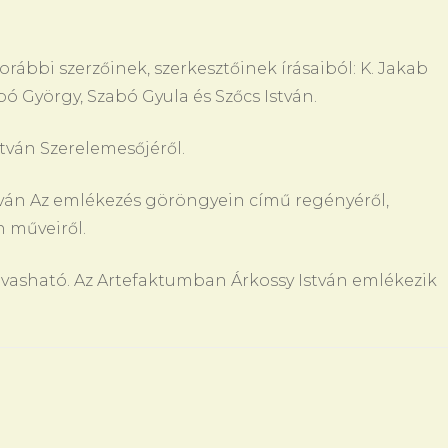
rábbi szerzőinek, szerkesztőinek írásaiból: K. Jakab
bó György, Szabó Gyula és Szőcs István.
ván Szerelemesőjéről.
István Az emlékezés göröngyein című regényéről,
n műveiről.
vasható. Az Artefaktumban Árkossy István emlékezik