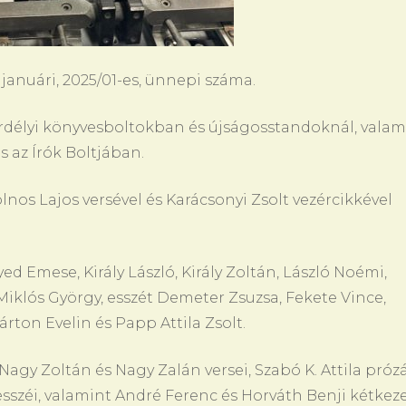
 januári, 2025/01-es, ünnepi száma.
rdélyi könyvesboltokban és újságosstandoknál, valam
 az Írók Boltjában.
lnos Lajos versével és Karácsonyi Zsolt vezércikkével
ed Emese, Király László, Király Zoltán, László Noémi,
Miklós György, esszét Demeter Zsuzsa, Fekete Vince,
árton Evelin és Papp Attila Zsolt.
agy Zoltán és Nagy Zalán versei, Szabó K. Attila próz
esszéi, valamint André Ferenc és Horváth Benji kétkez