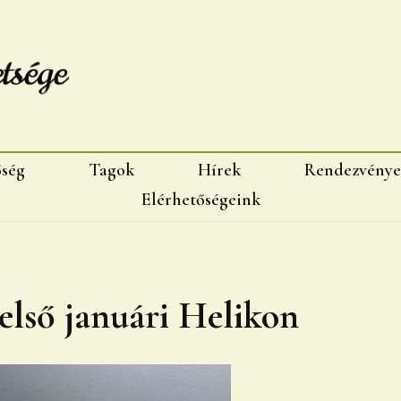
sége, Marosvásárhelyi fiok
őség
Tagok
Hírek
Rendezvénye
Elérhetőségeink
első januári Helikon