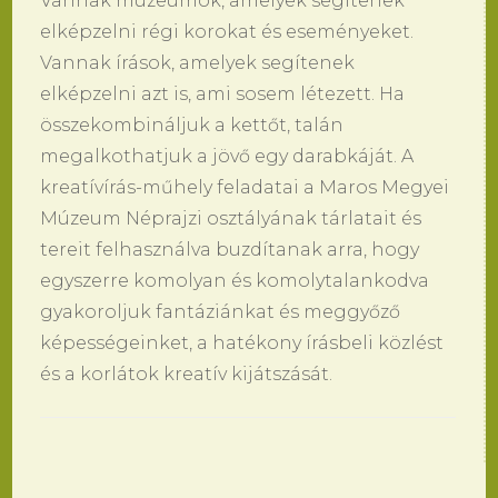
Vannak múzeumok, amelyek segítenek
elképzelni régi korokat és eseményeket.
Vannak írások, amelyek segítenek
elképzelni azt is, ami sosem létezett. Ha
összekombináljuk a kettőt, talán
megalkothatjuk a jövő egy darabkáját. A
kreatívírás-műhely feladatai a Maros Megyei
Múzeum Néprajzi osztályának tárlatait és
tereit felhasználva buzdítanak arra, hogy
egyszerre komolyan és komolytalankodva
gyakoroljuk fantáziánkat és meggyőző
képességeinket, a hatékony írásbeli közlést
és a korlátok kreatív kijátszását.
Bejegyzések