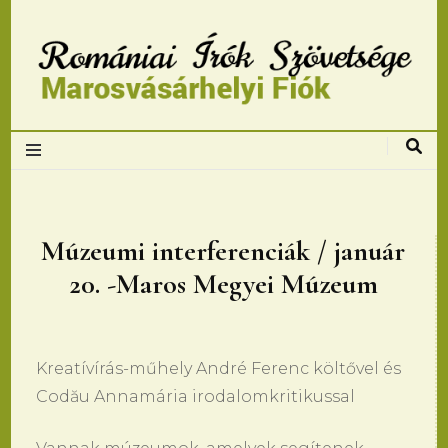
Romániai Írók
Szövetsége,
Marosvásárhelyi
Múzeumi interferenciák / január
20. -Maros Megyei Múzeum
fiok
Kreatívírás-műhely André Ferenc költővel és
Codău Annamária irodalomkritikussal