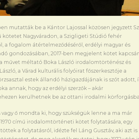
en mutatták be a Kántor Lajossal közösen jegyzett S
 kötetet Nagyváradon, a Szigligeti Stúdió fehér
l, a fogalom átértelmeződéséről, erdélyi magyar és
kiadó gondozásában, 2017-ben megjelent kötet kapcsá
a művet méltató Boka László irodalomtörténész és
ászló, a Várad kulturális folyóirat főszerkesztője a
rzsasztal estek állandó házigazdájának is szót adott, 
 oka annak, hogy az erdélyi szerzők – akár
ehezen kerülhetnek be az ottani irodalmi körforgásba
s vagy ő mondta ki, hogy szükségük lenne a ma már
70 című irodalomtörténeti kötet folytatására, egy
ttek a folytatásról, idézte fel Láng Gusztáv, aki azt is