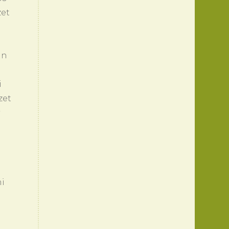
zet
án
i
zet
mi