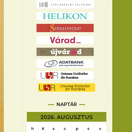
NAPTÁR
2026. AUGUSZTUS
h
K
s
c
p
s
v