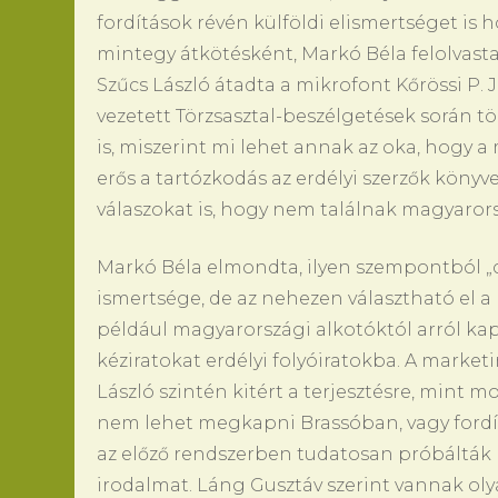
fordítások révén külföldi elismertséget is 
mintegy átkötésként, Markó Béla felolvast
Szűcs László átadta a mikrofont Kőrössi P. J
vezetett Törzsasztal-beszélgetések során tö
is, miszerint mi lehet annak az oka, hogy 
erős a tartózkodás az erdélyi szerzők könyv
válaszokat is, hogy nem találnak magyarorszá
Markó Béla elmondta, ilyen szempontból „
ismertsége, de az nehezen választható el a po
például magyarországi alkotóktól arról kap
kéziratokat erdélyi folyóiratokba. A market
László szintén kitért a terjesztésre, mint
nem lehet megkapni Brassóban, vagy fordítv
az előző rendszerben tudatosan próbálták l
irodalmat. Láng Gusztáv szerint vannak oly