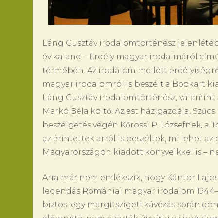
Láng Gusztáv irodalomtörténész jelenlétéb
év kaland – Erdély magyar irodalmáról című
termében. Az irodalom mellett erdélyiségrő
magyar irodalomról is beszélt a Bookart 
Láng Gusztáv irodalomtörténész, valamint 
Markó Béla költő. Az est házigazdája, Szűcs L
beszélgetés végén Kőrössi P. Józsefnek, a Tö
az érintettek arról is beszéltek, mi lehet az
Magyarországon kiadott könyveikkel is – n
Arra már nem emlékszik, hogy Kántor Lajo
legendás Romániai magyar irodalom 1944–19
biztos: egy margitszigeti kávézás során döntö