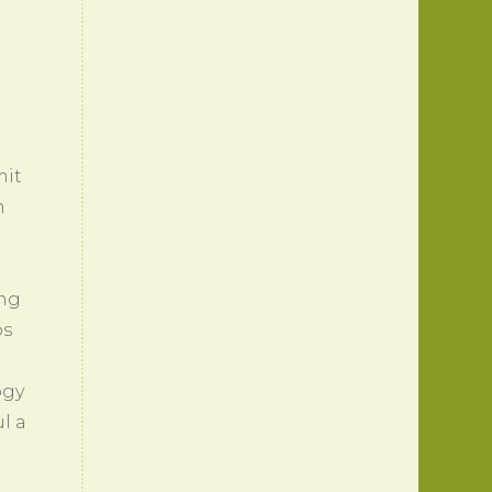
mit
n
áng
os
ogy
l a