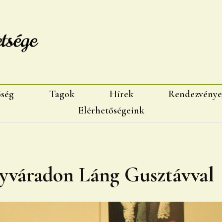
sége, Marosvásárhelyi fiok
őség
Tagok
Hírek
Rendezvénye
Elérhetőségeink
gyváradon Láng Gusztávval