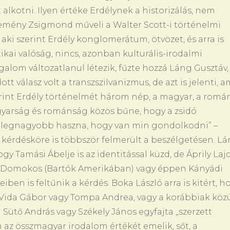
lkotni. Ilyen értéke Erdélynek a historizálás, nem
 Kemény Zsigmond műveli a Walter Scott-i történelmi
 aki szerint Erdély konglomerátum, ötvözet, és arra is
tikai valóság, nincs, azonban kulturális-irodalmi
ogalom változatlanul létezik, fűzte hozzá Láng Gusztáv,
tt válasz volt a transzszilvanizmus, de azt is jelenti, a
zerint Erdély történelmét három nép, a magyar, a romá
agyarság és románság közös bűne, hogy a zsidó
ég legnagyobb haszna, hogy van min gondolkodni” –
 kérdésköre is többször felmerült a beszélgetésen. L
ogy Tamási Ábelje is az identitással küzd, de Áprily Laj
yi Domokos (Bartók Amerikában) vagy éppen Kányádi
ben is feltűnik a kérdés. Boka László arra is kitért, h
l Vida Gábor vagy Tompa Andrea, vagy a korábbiak közü
 Sütő András vagy Székely János egyfajta „szerzett
az összmagyar irodalom értékét emelik, sőt, a