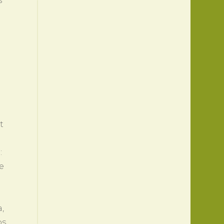
s
t
:
e
,
os