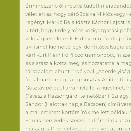
Érmindszentről indulva tudott maradandót a
véletlen az, hogy báró Jósika Miklós vagy
regényt. Markó Béla idézte Kántor Lajost is,
kitért, hogy Erdély mint közigazgatási-poli
valóságként létezik. Erdély mint földrajzi f
aki ismét kiemelte: egy identitásválságra ado
Karl Kurt Klein író, filozófus mondott, mis
és a szász alkotta meg, és hozzátette: a m
társadalom eltűnt Erdélyből. „Az erdélyis
fogalmazta meg Láng Gusztáv. Az identitás
Gusztáv például arra hívta fel a figyelmet, h
(Tavasz a Házsongárdi temetőben), Szilág
Sándor (Halottak napja Bécsben) című versei
a már említett kortárs írók mellett példáu
Forrás-nemzedék szerzői, a drámaírók közül
mássággal” rendelkezett, amelyek azonban 