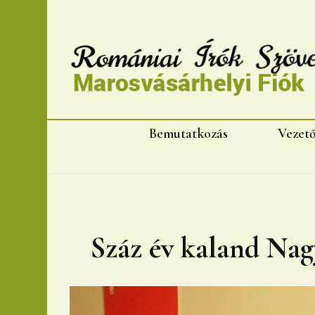
Romániai Írók Szövet
Bemutatkozás
Vezet
Száz év kaland Na