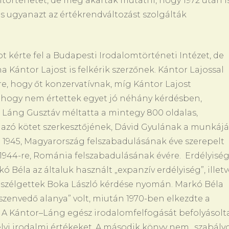
történetet, de meg akarták mutatni, hogy 1972 után i
 is ugyanazt az értékrendváltozást szolgálták
vot kérte fel a Budapesti Irodalomtörténeti Intézet, de
a Kántor Lajost is felkérik szerzőnek. Kántor Lajossal
re, hogy őt konzervatívnak, míg Kántor Lajost
, hogy nem értettek egyet jó néhány kérdésben,
 Láng Gusztáv méltatta a mintegy 800 oldalas,
mazó kötet szerkesztőjének, Dávid Gyulának a munkájá
ben 1945, Magyarország felszabadulásának éve szerepelt
k 1944-re, Románia felszabadulásának évére. Erdélyiség
Béla az általuk használt „expanzív erdélyiség”, illetv
 beszélgettek Boka László kérdése nyomán. Markó Béla
szenvedő alanya” volt, miután 1970-ben elkezdte a
s. A Kántor–Láng egész irodalomfelfogását befolyásolta
lyi irodalmi értékeket. A második könyv nem „szabály