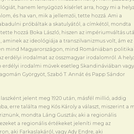
ógiát, hanem lenyűgöző kísérlet arra, hogy mi a hely
lom, és ha van, mik a jellemzői, tette hozzá. Ami a
szabadulni próbáltak a skatulyától, a címkétől, mondta
 tette hozzá Boka László, hiszen az impériumváltás ut
, aminek az ideológiája a transzilvanizmus volt, ám ez
iszen mind Magyarországon, mind Romániában politika
z erdélyi irodalmat az összmagyar irodalomról. A hely
bb erdélyi irodalmi művek esetleg Skandináviában vagy
ragomán Györgyöt, Szabó T. Annát és Papp Sándor
álaszként jelent meg 1920 után, másfél millió, addig
, erre találta meg Kós Károly a választ, miszerint a 
őriznünk, mondta Láng Gusztáv, aki a regionális
ezeket a regionális értékeket jeleníti meg az
n, aki Farkaslakáról, vagy Ady Endre, aki