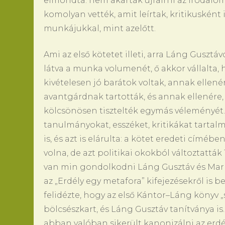
elmondta: nem akarták újraírni az irodalom
komolyan vették, amit leírtak, kritikusként
munkájukkal, mint azelőtt.
Ami az első kötetet illeti, arra Láng Gusztá
látva a munka volumenét, ő akkor vállalta, h
kivételesen jó barátok voltak, annak ellené
avantgárdnak tartották, és annak ellenére
kölcsönösen tisztelték egymás véleményét.
tanulmányokat, esszéket, kritikákat tartal
is, és azt is elárulta: a kötet eredeti címé
volna, de azt politikai okokból változtattá
van min gondolkodni Láng Gusztáv és Markó 
az „Erdély egy metafora” kifejezésekről is
felidézte, hogy az első Kántor–Láng könyv „
bölcsészkart, és Láng Gusztáv tanítványa i
abban valóban sikerült kanonizálni az erdé