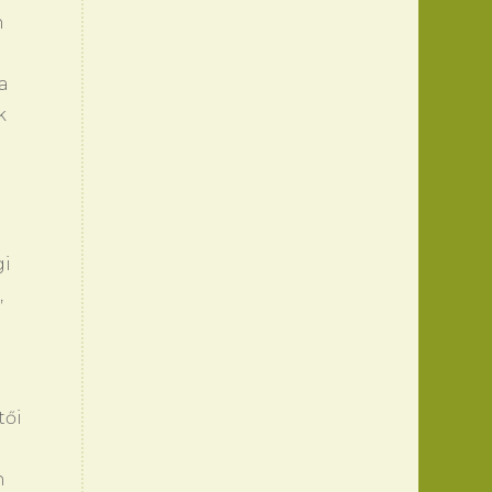
n
a
k
gi
,
tői
n