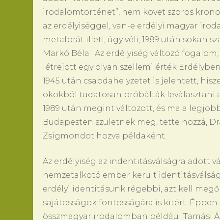
irodalomtörténet”, nem követ szoros kronol
az erdélyiséggel, van-e erdélyi magyar iroda
metaforát illeti, úgy véli, 1989 után sokan 
Markó Béla. Az erdélyiség változó fogalom,
létrejött egy olyan szellemi érték Erdélyben
1945 után csapdahelyzetet is jelentett, h
okokból tudatosan próbálták leválasztani a
1989 után megint változott, és ma a legjo
Budapesten születnek meg, tette hozzá, D
Zsigmondot hozva példaként.
Az erdélyiség az indentitásválságra adott v
nemzetalkotó ember került identitásválságba
erdélyi identitásunk régebbi, azt kell meg
sajátosságok fontosságára is kitért. Éppen 
összmagyar irodalomban például Tamási Áro