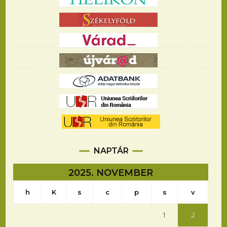
NAPTÁR
2025. NOVEMBER
h
K
s
c
p
s
v
1
2