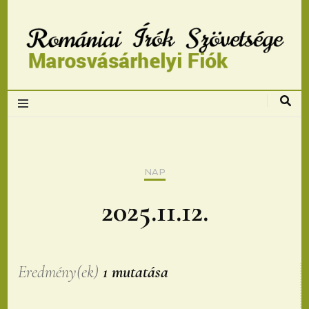
Romániai Írók
Szövetsége,
Marosvásárhelyi
NAP
fiok
2025.11.12.
Eredmény(ek)
1 mutatása