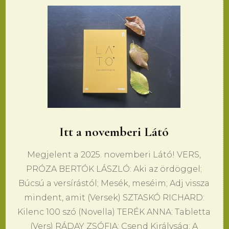
Itt a novemberi Látó
Megjelent a 2025. novemberi Látó! VERS,
PRÓZA BERTÓK LÁSZLÓ: Aki az ördöggel;
Búcsú a versírástól; Mesék, meséim; Adj vissza
mindent, amit (Versek) SZTASKÓ RICHARD:
Kilenc 100 szó (Novella) TERÉK ANNA: Tabletta
(Vers) RÁDAY ZSÓFIA: Csend Királyság; A