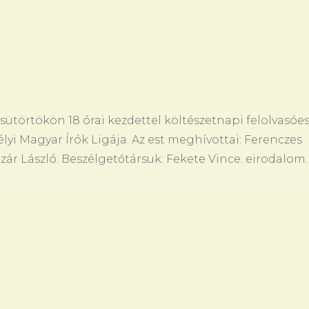
 csütörtökön 18 órai kez­det­tel költészet­na­pi fel­ol­vasóes
lyi Ma­gyar Írók Ligája. Az est meghívot­tai: Fe­ren­c­zes
Lázár László. Beszélgetőtársuk: Fe­ke­te Vin­ce. eirodalom