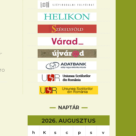
­
.ro
NAPTÁR
2026. AUGUSZTUS
h
K
s
c
p
s
v