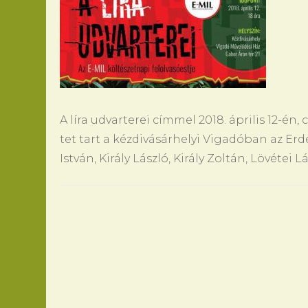
A líra ud­var­t­erei címmel 2018. ápri­lis 12-én,
tet tart a kézdivásárhe­lyi Vi­gadóban az Erdé
István, Király László, Király Zoltán, Lövétei 
Bejegyzések
navigációja