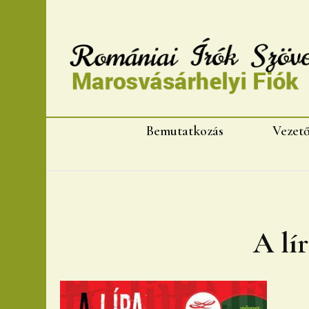
Romániai Írók Szövet
Bemutatkozás
Vezet
A lír