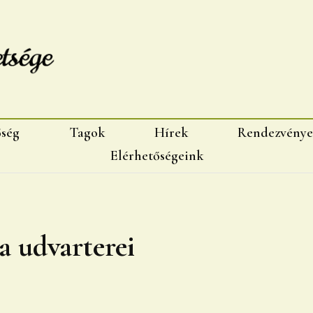
sége, Marosvásárhelyi fiok
őség
Tagok
Hírek
Rendezvénye
Elérhetőségeink
a udvarterei