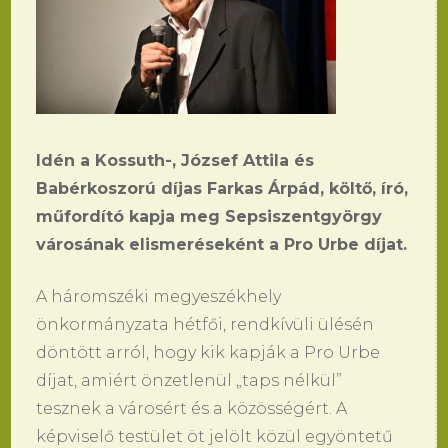
Idén a Kossuth-, József Attila és
Babérkoszorú díjas Farkas Árpád, költő, író,
műfordító kapja meg Sepsiszentgyörgy
városának elismeréseként a Pro Urbe díjat.
A háromszéki megyeszékhely
önkormányzata hétfői, rendkívüli ülésén
döntött arról, hogy kik kapják a Pro Urbe
díjat, amiért önzetlenül „taps nélkül”
tesznek a városért és a közösségért. A
képviselő testület öt jelölt közül egyöntetű