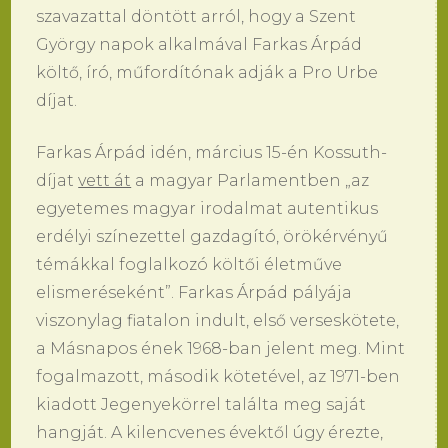
szavazattal döntött arról, hogy a Szent
György napok alkalmával Farkas Árpád
költő, író, műfordítónak adják a Pro Urbe
díjat.
Farkas Árpád idén, március 15-én Kossuth-
díjat
vett át
a magyar Parlamentben „az
egyetemes magyar irodalmat autentikus
erdélyi színezettel gazdagító, örökérvényű
témákkal foglalkozó költői életműve
elismeréseként”. Farkas Árpád pályája
viszonylag fiatalon indult, első verseskötete,
a Másnapos ének 1968-ban jelent meg. Mint
fogalmazott, második kötetével, az 1971-ben
kiadott Jegenyekörrel találta meg saját
hangját. A kilencvenes évektől úgy érezte,