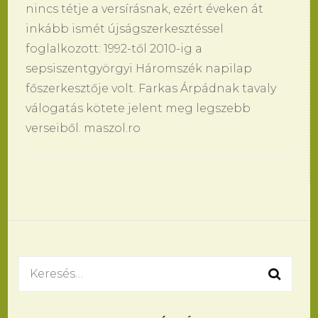
nincs tétje a versírásnak, ezért éveken át
inkább ismét újságszerkesztéssel
foglalkozott: 1992-től 2010-ig a
sepsiszentgyörgyi Háromszék napilap
főszerkesztője volt. Farkas Árpádnak tavaly
válogatás kötete jelent meg legszebb
verseiből. maszol.ro
Bejegyzések
navigációja
Keresés: