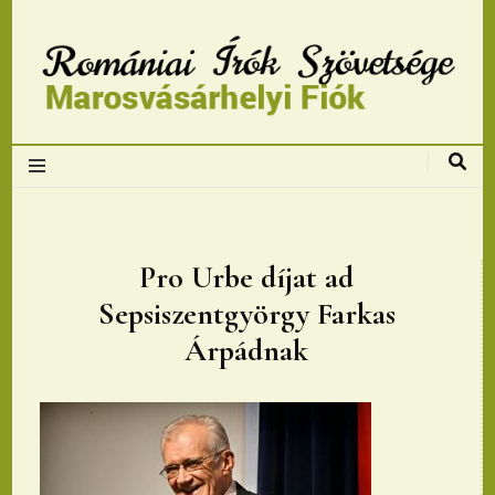
Romániai Írók
Szövetsége,
Marosvásárhelyi
Pro Urbe díjat ad
Sepsiszentgyörgy Farkas
fiok
Árpádnak