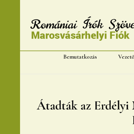
Romániai Írók Szövet
Bemutatkozás
Vezet
Átadták az Erdélyi