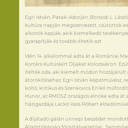
Egri István, Pataki Adorján, Borsodi L. Lász
kultúra napján megszervezett, csütörtök es
alkotók kapják, akik kiemelkedő tevékenysé
gyarapítják és tovább éltetik azt.
Idén 14. alkalommal adta át a Romániai M
Kortárs Kultúráért Díjakat Kolozsváron. Ezú
ítélték oda, aki kiemelt módon hozzájárult
átörökítéséhez. Egri István képzőművész, re
költő, kritikus és Szenkovics Enikő műfordí
Hunor, az RMDSZ országos elnöke adta át 
házigazdája Lackó Vass Róbert előadóművés
A díjátadó gálán ünnepi beszédet mondott
Államtitkárság főosztályvezetője: „Semmil