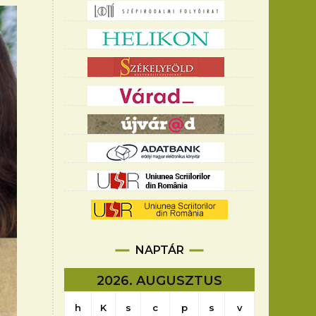
NAPTÁR
2026. AUGUSZTUS
h
K
s
c
p
s
v