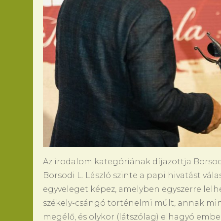
Az irodalom kategóriának díjazottja Borsodi 
Borsodi L. László szinte a papi hivatást vála
egyveleget képez, amelyben egyszerre lelhet
székely-csángó történelmi múlt, annak min
megélő, és olykor (látszólag) elhagyó emb