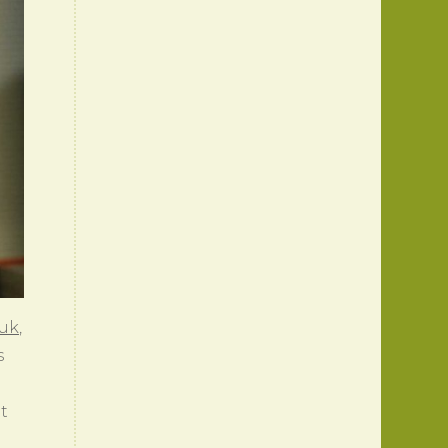
tuk
,
s
t