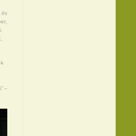
 és
er,
.
,
ek
” –