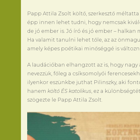
Papp Attila Zsolt költő, szerkesztő méltatt
épp innen lehet tudni, hogy nemcsak kiváló
de jó ember is. Jó író és jó ember – halka
Ha valamit tanulni lehet tőle, az az önmag
amely képes poétikai minőséggé is változni
A laudációban elhangzott az is, hogy nagy a
nevezzük, főleg a csíksomolyói ferencesek
ilyenkor eszünkbe juthat Pilinszky, aki fon
hanem
költő ÉS katolikus
, ez a különbségté
szögezte le Papp Attila Zsolt.