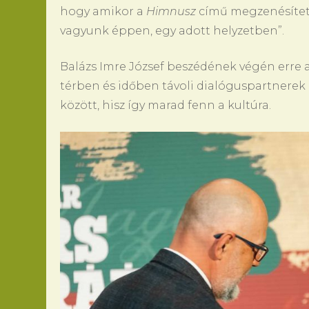
hogy amikor a
Himnusz
című megzenésített
vagyunk éppen, egy adott helyzetben”.
Balázs Imre József beszédének végén erre a
térben és időben távoli dialóguspartnerek
között, hisz így marad fenn a kultúra.