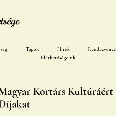
sége, Marosvásárhelyi fiok
őség
Tagok
Hírek
Rendezvénye
Elérhetőségeink
 Magyar Kortárs Kultúráért
Díjakat