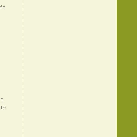
és
em
tte