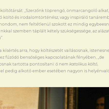
a költőtársát: „Szerzőnk töprengő, önmarcangoló alkat,
 költő és irodalomtörténész, vagy inspiráló tanáremb
n mondom, nem feltétlenül szokott ez mindig egybeesni
unkkal szemben táplált kétely szükségessége, az alázat
”.
 kísértés arra, hogy költészetét vallásosnak, istenesn
hez fűződő bensőséges kapcsolatának fényében, „de
tosnak tartotta pontosítani: ő nem
katolikus költő
,
tel pedig alkotó ember esetében nagyon is helyénvaló