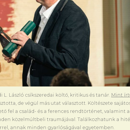
L. László csíkszeredai költő, kritikus és tanár.
Mint ír
sztotta, de végül más utat választott. Költészete sajáto
ő fel a család- és a ferences rendtörténet, valamint a
den közelmúltbeli traumájával. Találkozhatunk a hité
errel, annak minden gyarlóságával egyetemben.