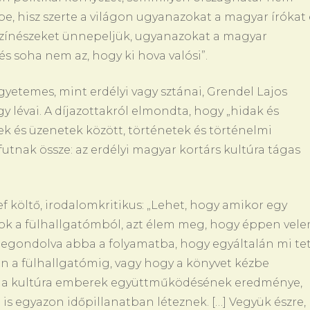
e, hisz szerte a világon ugyanazokat a magyar írókat 
színészeket ünnepeljük, ugyanazokat a magyar
s soha nem az, hogy ki hova valósi”.
gyetemes, mint erdélyi vagy sztánai, Grendel Lajos
y lévai. A díjazottakról elmondta, hogy „hidak és
sek és üzenetek között, történetek és történelmi
utnak össze: az erdélyi magyar kortárs kultúra tágas
ef költő, irodalomkritikus: „Lehet, hogy amikor egy
tok a fülhallgatómból, azt élem meg, hogy éppen vel
legondolva abba a folyamatba, hogy egyáltalán mi te
on a fülhallgatómig, vagy hogy a könyvet kézbe
y a kultúra emberek együttműködésének eredménye,
s egyazon időpillanatban léteznek. […] Vegyük észre,