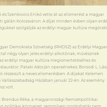
ló és Szenkovics Enikő vette át az elismerést a magyar
ti gálán Kolozsváron. A díjat minden évben olyan erdé
gükkel szolgálják az erdélyi magyar kultúra megőrzés
agyar Demokrata Szövetség (RMDSZ) az Erdélyi Magya
ttal négy olyan jeles erdélyi alkotónak, művésznek
 az erdélyi magyar kultúra megismertetéséhez és
staurátor; Pataki Adorján operaénekes; Borsodi L. Lás
tó részesült a neves elismerésben. A díjakat Kelemen
a Vallásszabadság Házában január 22-én. Az esemény
z volt.
 Brendus Réka, a magyarországi Nemzetpolitikai
yen politikai környezet, semmilyen országhatár nem