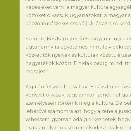
képes éket verni a magyar kultúra egységéb
költőket olvassuk, ugyanazokat a magyar 
képzőművészeket csodáljuk, és az első kérdé
Szerinte Kós Károly építész ugyanannyira e
ugyanannyira egyetemes, mint felvidéki vag
közvetítők nyelvek és kultúrák között, érzé
hagyatékok között. E hidak pedig mind itt f
mezején”.
A gálán felszólalt továbbá Balázs Imre Józs
könyvet olvasok, vagy amikor zenét hallga
személyesen történik meg a kultúra. De be
lehetővé számomra azt, hogy a zene eljuss
vehessem, gyorsan odáig érkezhetek, hog
gyakran olyanok közreműködése, akik nem i