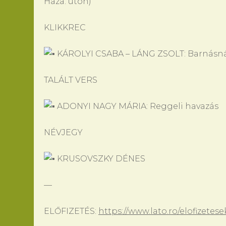
Haza: úton)
KLIKKREC
KÁROLYI CSABA – LÁNG ZSOLT: Barnásnál
TALÁLT VERS
ADONYI NAGY MÁRIA: Reggeli havazás
NÉVJEGY
KRUSOVSZKY DÉNES
—
ELŐFIZETÉS:
https://www.lato.ro/elofizetese