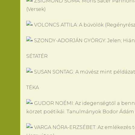
ZSIGMOND SOMA: Mons Sacer Pannoniae;
(Versek)
VOLONCS ATTILA: A bűvölők (Regényrész
SZONDY-ADORJÁN GYÖRGY: Jelen; Hiány;
SÉTATÉR
SUSAN SONTAG: A művész mint példázato
TÉKA
GUDOR NOÉMI: Az idegenségtől a bennfen
körzet poétikái. Tanulmányok Bodor Ádám 
VARGA NÓRA-ERZSÉBET: Az emlékezés top