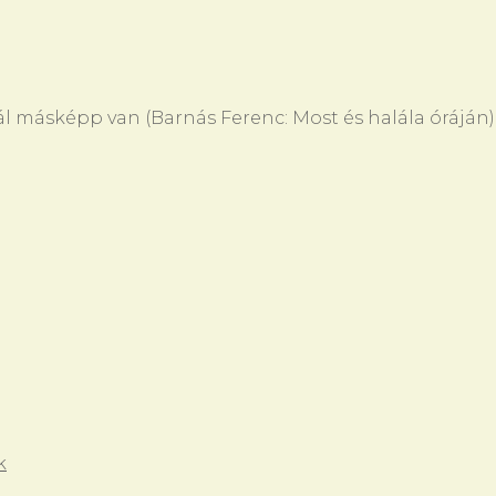
 másképp van (Barnás Ferenc: Most és halála óráján)
k