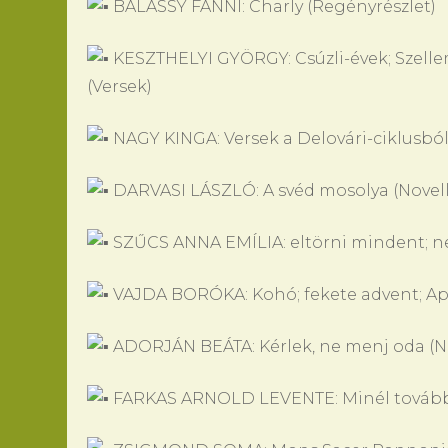
BALÁSSY FANNI: Charly (Regényrészlet)
KESZTHELYI GYÖRGY: Csúzli-évek; Szell
(Versek)
NAGY KINGA: Versek a Delovári-ciklusból: 
DARVASI LÁSZLÓ: A svéd mosolya (Novell
SZŰCS ANNA EMÍLIA: eltörni mindent; ne
VAJDA BORÓKA: Kohó; fekete advent; Ap
ADORJÁN BEÁTA: Kérlek, ne menj oda (No
FARKAS ARNOLD LEVENTE: Minél tovább 