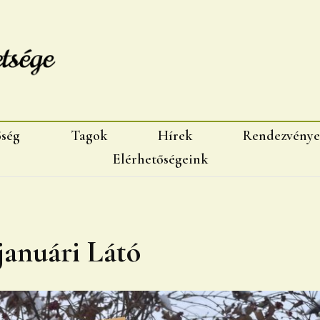
sége, Marosvásárhelyi fiok
őség
Tagok
Hírek
Rendezvénye
Elérhetőségeink
 januári Látó