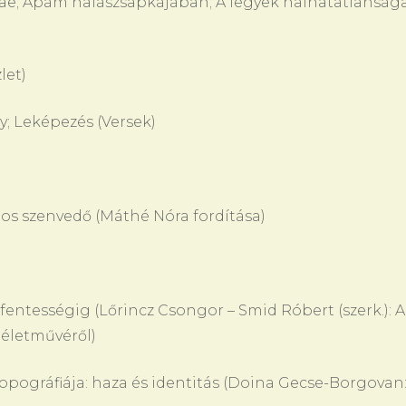
 Apám halászsapkájában; A legyek halhatatlanság
let)
 Leképezés (Versek)
s szenvedő (Máthé Nóra fordítása)
tességig (Lőrincz Csongor – Smid Róbert (szerk.): A
életművéről)
ográfiája: haza és identitás (Doina Gecse-Borgovan