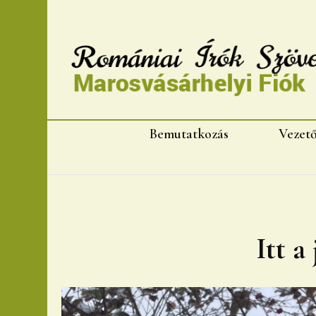
Romániai Írók Szövet
Bemutatkozás
Vezet
Itt a