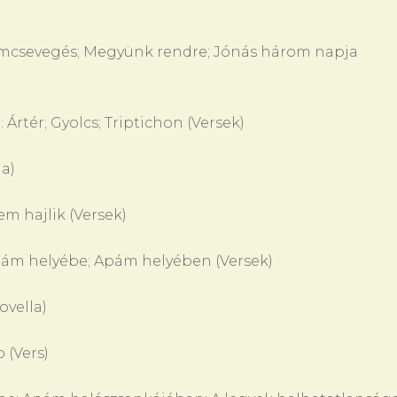
emcsevegés; Megyünk rendre; Jónás három napja
Ártér; Gyolcs; Triptichon (Versek)
a)
m hajlik (Versek)
ám helyébe; Apám helyében (Versek)
vella)
(Vers)