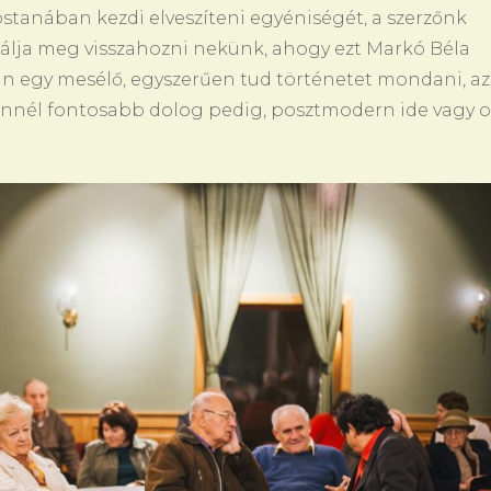
stanában kezdi elveszíteni egyéniségét, a szerzőnk
bálja meg visszahozni nekünk, ahogy ezt Markó Béla
ván egy mesélő, egyszerűen tud történetet mondani, az
 ennél fontosabb dolog pedig, posztmodern ide vagy o