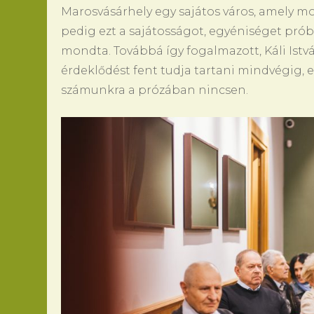
Marosvásárhely egy sajátos város, amely mo
pedig ezt a sajátosságot, egyéniséget pró
mondta. Továbbá így fogalmazott, Káli Ist
érdeklődést fent tudja tartani mindvégig,
számunkra a prózában nincsen.