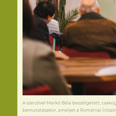
A szerzővel Markó Béla beszélgetett, csakúg
bemutatásakor, amelyet a Romániai Írószöve