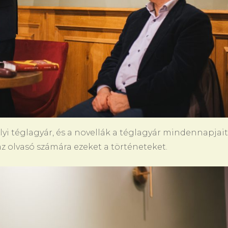
lyi téglagyár, és a novellák a téglagyár mindennapjait
az olvasó számára ezeket a történeteket.