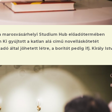
a marosvásárhelyi Studium Hub előadótermében
 Ki gyújtott a katlan alá című novelláskötetét
 által jöhetett létre, a borítót pedig ifj. Király Ist