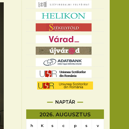
NAPTÁR
2026. AUGUSZTUS
h
K
s
c
p
s
v