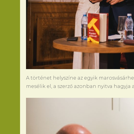
A történet helyszíne az egyik marosvásárhe
mesélik el, a szerző azonban nyitva hagyja 