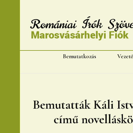
Romániai Írók Szövet
Bemutatkozás
Vezet
Bemutatták Káli Istv
című novelláskö