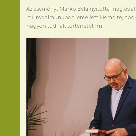
Az eseményt Markó Béla nyitotta meg és ahog
mi irodalmunkban, emellett kiemelte, hogy
nagyon tudnak történetet írni.