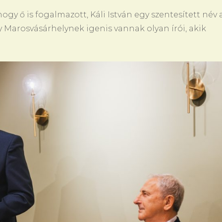
y ő is fogalmazott, Káli István egy szentesített név 
 Marosvásárhelynek igenis vannak olyan írói, akik