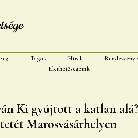
sége, Marosvásárhelyi fiok
őség
Tagok
Hírek
Rendezvénye
Elérhetőségeink
án Ki gyújtott a katlan alá
tetét Marosvásárhelyen