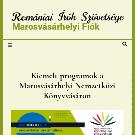
Romániai Írók
Szövetsége,
Marosvásárhelyi
Kiemelt programok a
Marosvásárhelyi Nemzetközi
fiok
Könyvvásáron