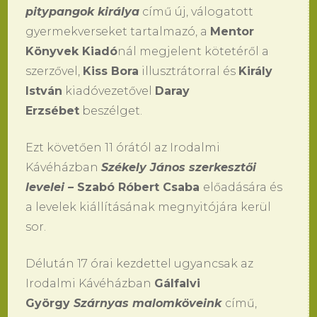
pitypangok királya
című új, válogatott
gyermekverseket tartalmazó, a
Mentor
Könyvek Kiadó
nál megjelent kötetéről a
szerzővel,
Kiss Bora
illusztrátorral és
Király
István
kiadóvezetővel
Daray
Erzsébet
beszélget.
Ezt követően 11 órától az Irodalmi
Kávéházban
Székely János szerkesztői
levelei –
Szabó Róbert Csaba
előadására és
a levelek kiállításának megnyitójára kerül
sor.
Délután 17 órai kezdettel ugyancsak az
Irodalmi Kávéházban
Gálfalvi
György
Szárnyas malomköveink
című,