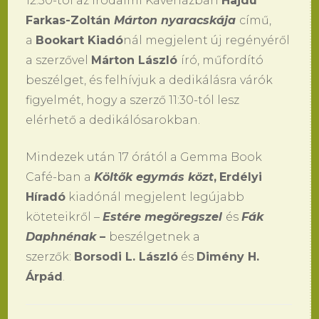
12:30-tól az Irodalmi Kávéházban
Hajdú
Farkas-Zoltán
Márton nyaracskája
című,
a
Bookart Kiadó
nál megjelent új regényéről
a szerzővel
Márton László
író, műfordító
beszélget, és felhívjuk a dedikálásra várók
figyelmét, hogy a szerző 11:30-tól lesz
elérhető a dedikálósarokban.
Mindezek után 17 órától a Gemma Book
Café-ban a
Költők egymás közt
,
Erdélyi
Híradó
kiadónál megjelent legújabb
köteteikről –
Estére megöregszel
és
Fák
Daphnénak
–
beszélgetnek a
szerzők:
Borsodi L. László
és
Dimény H.
Árpád
.