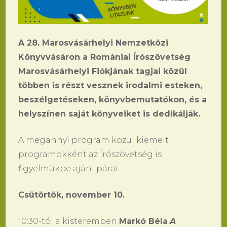
A 28. Marosvásárhelyi Nemzetközi
Könyvvásáron a Romániai Írószövetség
Marosvásárhelyi Fiókjának tagjai közül
többen is részt vesznek irodalmi esteken,
beszélgetéseken, könyvbemutatókon, és a
helyszínen saját könyveiket is dedikálják.
A megannyi program közül kiemelt
programokként az Írószövetség is
figyelmükbe ajánl párat.
Csütörtök, november 10.
10:30-tól a kisteremben
Markó Béla
A