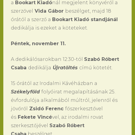
a
Bookart Kiadó
nál megjelent könyvéről a
szerzővel
Vida Gábor
beszélget, majd 18
órától a szerző a
Bookart Kiadó standjánál
dedikálja is ezeket a köteteket.
Péntek, november 11.
A dedikálósarokban 12:30-tól
Szabó Róbert
Csaba
dedikálja
Újratöltés
című kötetét.
15 órától az Irodalmi Kávéházban a
Székelyföld
folyóirat megalapításának 25.
évfordulója alkalmából múltról, jelenről és
jövőről
Zsidó Ferenc
főszerkesztővel
és
Fekete Vincé
vel, az irodalmi rovat
szerkesztőjével
Szabó Róbert
Csaba
beszélget.