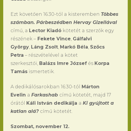
Ezt követően 16:30-tól a kisteremben
Többes
számban. Párbeszédben Hervay Gizellával
című, a
Lector Kiadó
kötetét a szerzők egy
részének –
Fekete Vince
,
Gálfalvi
György
,
Láng Zsolt
,
Markó Béla
,
Szőcs
Petra
– részvételével a kötet
szerkesztői,
Balázs Imre József
és
Korpa
Tamás
ismertetik.
A dedikálósarokban 16:30-tól
Márton
Evelin
a
Farkashab
című kötetét, majd 17
órától
Káli István dedikálja
a
Ki gyújtott a
katlan alá?
című kötetét.
Szombat, november 12.