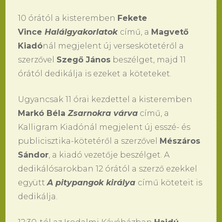
10 órától a kisteremben
Fekete
Vince
Halálgyakorlatok
című, a
Magvető
Kiadó
nál megjelent új verseskötetéről a
szerzővel
Szegő János
beszélget, majd 11
órától dedikálja is ezeket a köteteket.
Ugyancsak 11 órai kezdettel a kisteremben
Markó Béla
Zsarnokra várva
című, a
Kalligram Kiadónál megjelent új esszé- és
publicisztika-kötetéről a szerzővel
Mészáros
Sándor
, a kiadó vezetője beszélget. A
dedikálósarokban 12 órától a szerző ezekkel
együtt
A pitypangok királya
című köteteit is
dedikálja.