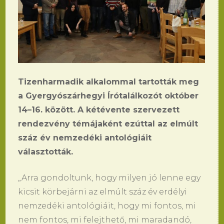
Tizenharmadik alkalommal tartották meg
a Gyergyószárhegyi Írótalálkozót október
14–16. között. A kétévente szervezett
rendezvény témájaként ezúttal az elmúlt
száz év nemzedéki antológiáit
választották.
„Arra gondoltunk, hogy milyen jó lenne egy
kicsit körbejárni az elmúlt száz év erdélyi
nemzedéki antológiáit, hogy mi fontos, mi
nem fontos, mi felejthető, mi maradandó,