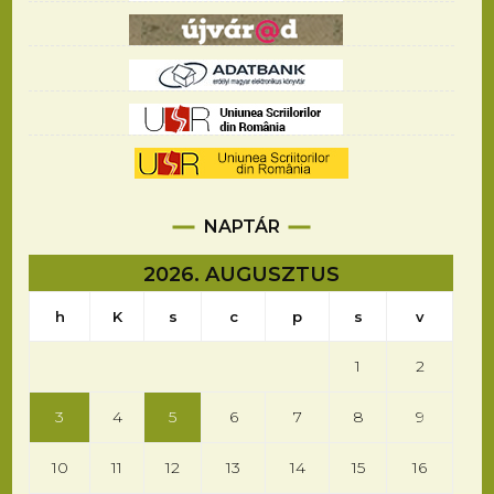
NAPTÁR
2026. AUGUSZTUS
h
K
s
c
p
s
v
1
2
3
4
5
6
7
8
9
10
11
12
13
14
15
16