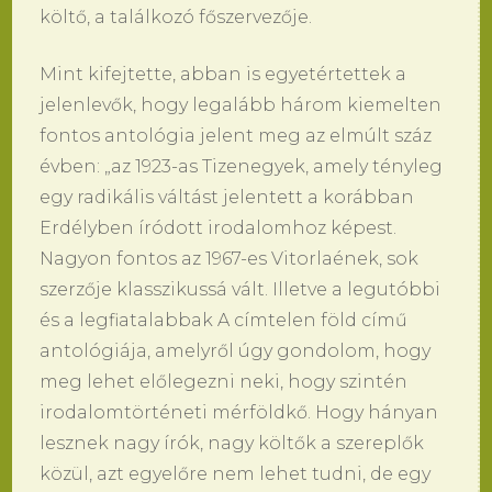
költő, a találkozó főszervezője.
Mint kifejtette, abban is egyetértettek a
jelenlevők, hogy legalább három kiemelten
fontos antológia jelent meg az elmúlt száz
évben: „az 1923-as Tizenegyek, amely tényleg
egy radikális váltást jelentett a korábban
Erdélyben íródott irodalomhoz képest.
Nagyon fontos az 1967-es Vitorlaének, sok
szerzője klasszikussá vált. Illetve a legutóbbi
és a legfiatalabbak A címtelen föld című
antológiája, amelyről úgy gondolom, hogy
meg lehet előlegezni neki, hogy szintén
irodalomtörténeti mérföldkő. Hogy hányan
lesznek nagy írók, nagy költők a szereplők
közül, azt egyelőre nem lehet tudni, de egy