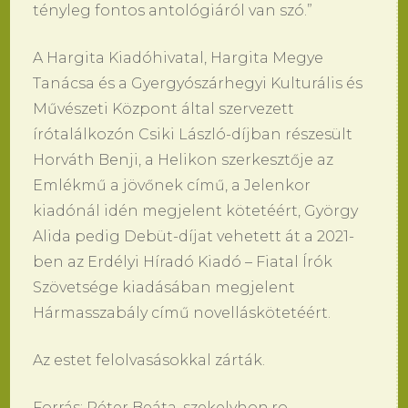
tényleg fontos antológiáról van szó.”
A Hargita Kiadóhivatal, Hargita Megye
Tanácsa és a Gyergyószárhegyi Kulturális és
Művészeti Központ által szervezett
írótalálkozón Csiki László-díjban részesült
Horváth Benji, a Helikon szerkesztője az
Emlékmű a jövőnek című, a Jelenkor
kiadónál idén megjelent kötetéért, György
Alida pedig Debüt-díjat vehetett át a 2021-
ben az Erdélyi Híradó Kiadó – Fiatal Írók
Szövetsége kiadásában megjelent
Hármasszabály című novelláskötetéért.
Az estet felolvasásokkal zárták.
Forrás: Péter Beáta, szekelyhon.ro