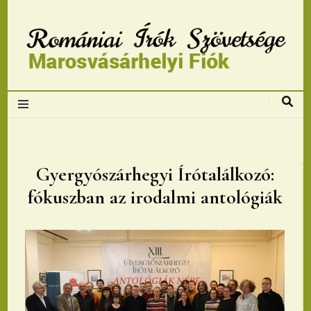
Romániai Írók
Szövetsége,
Marosvásárhelyi
Gyergyószárhegyi Írótalálkozó:
fókuszban az irodalmi antológiák
fiok